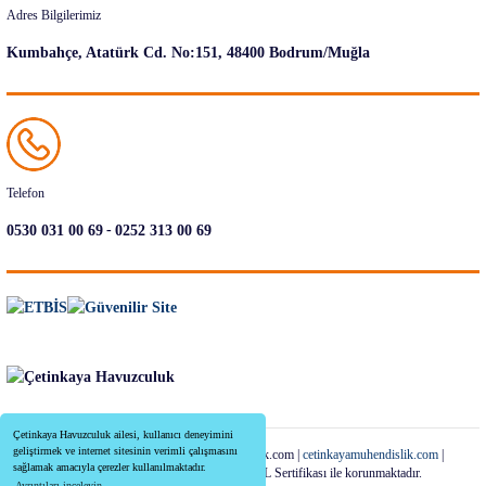
Adres Bilgilerimiz
Kumbahçe, Atatürk Cd. No:151, 48400 Bodrum/Muğla
Telefon
-
0530 031 00 69
0252 313 00 69
Çetinkaya Havuzculuk ailesi, kullanıcı deneyimini
geliştirmek ve internet sitesinin verimli çalışmasını
Copyright 2022-2026 | cetinkayahavuzculuk.com |
cetinkayamuhendislik.com
|
sağlamak amacıyla çerezler kullanılmaktadır.
Tüm Kredi Kartı Bilgileriniz 256bit SSL Sertifikası ile korunmaktadır.
Ayrıntıları inceleyin