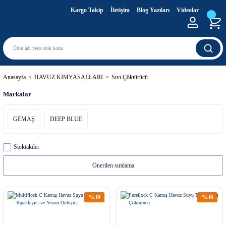
Kargo Takip
İletişim
Blog Yazıları
Videolar
Anasayfa
HAVUZ KİMYASALLARI
Sıvı Çöktürücü
Markalar
GEMAŞ
DEEP BLUE
Stoktakiler
%39
%36