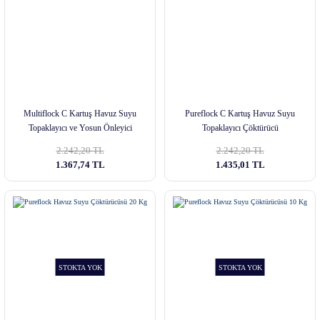
Multiflock C Kartuş Havuz Suyu
Pureflock C Kartuş Havuz Suyu
Topaklayıcı ve Yosun Önleyici
Topaklayıcı Çöktürücü
2.242,20 TL
2.242,20 TL
1.367,74 TL
1.435,01 TL
STOKTA YOK
STOKTA YOK