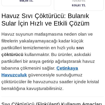
448,44 TL
725,42 TL
616,61 TL
Havuz Sıvı Çöktürücü: Bulanık
Sular İçin Hızlı ve Etkili Çözüm
Havuz suyunun matlaşmasına neden olan ve
filtrelerin yakalayamayacağı kadar küçük
partikülleri temizlemenin en hızlı yolu
sıvı
çöktürücü
kullanmaktır. Bu ürünler, askıdaki
partikülleri bir araya getirip ağırlaştırarak havuz
tabanına çökmesini sağlar.
Çetinkaya
Havuzculuk
güvencesiyle sunduğumuz
çöktürücüler ile havuzunuzu saatler içinde kristal
berraklığına kavuşturabilirsiniz.
Sıvı Çöktürücü (Flokülant) Kullanım Amaçları