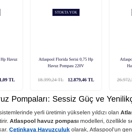
STOKTA YOK
1 Hp Havuz
Atlaspool Florida Serisi 0,75 Hp
Atlasp
Havuz Pompası 220V
Ha
1,09 TL
18.399,24 TL
12.879,46 TL
26.972
uz Pompaları: Sessiz Güç ve Yenilik
istemlerinde yerli üretimin yükselen yıldızı olan
Atla
irir.
Atlaspool havuz pompası
modelleri, özellikle 
kar.
Çetinkaya Havuzculuk
olarak, Atlaspool’un geni