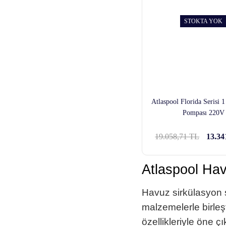
STOKTA YOK
Atlaspool Florida Serisi 
Pompası 220V
19.058,71 TL
13.34
Atlaspool Hav
Havuz sirkülasyon s
malzemelerle birleşt
özellikleriyle öne çı