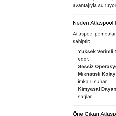
avantajıyla sunuyo
Neden Atlaspool 
Atlaspool pompaları
sahiptir:
Yüksek Verimli 
eder.
Sessiz Operasy
Mıknatıslı Kola
imkanı sunar.
Kimyasal Dayan
sağlar.
Öne Çıkan Atlasp