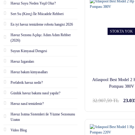
Havuz Suyu Neden Yeşil Olur?
Sert Su (Kireç) İle Mücadele Rehberi
En iyi havuz temizleme robotu hangisi 2026
STOKTA YOK
Havuz Sezonu Açılışı: Adım Adım Rehber
(2026)
Suyun Kimyasal Dengesi
Havuz Izgaraları
Havuz bakım kimyasalları
Atlaspool Best Model 2
Prefabrik havuz nedir?
Pompası 380V
Günlük havuz bakımı nasıl yapılır?
32.907,59 TL
23.03
Havuz nasıl temizlenir?
Havuz Isıtma Sistemleri ile Yüzme Sezonunu
Uzatın
Video Blog