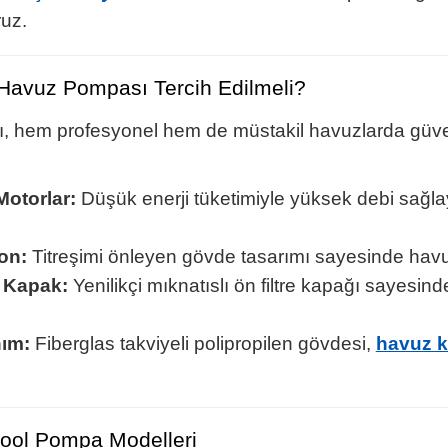
ruz.
Havuz Pompası Tercih Edilmeli?
, hem profesyonel hem de müstakil havuzlarda güvenl
Motorlar:
Düşük enerji tüketimiyle yüksek debi sağlay
on:
Titreşimi önleyen gövde tasarımı sayesinde havuz 
y Kapak:
Yenilikçi mıknatıslı ön filtre kapağı sayesin
ım:
Fiberglas takviyeli polipropilen gövdesi,
havuz k
ool Pompa Modelleri