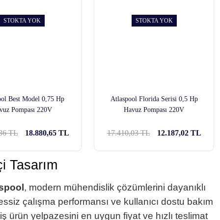
STOKTA YOK
STOKTA YOK
ool Best Model 0,75 Hp
Atlaspool Florida Serisi 0,5 Hp
vuz Pompası 220V
Havuz Pompası 220V
,36 TL
18.880,65 TL
17.410,03 TL
12.187,02 TL
çi Tasarım
spool
, modern mühendislik çözümlerini dayanıklı
sessiz çalışma performansı ve kullanıcı dostu bakım
ş ürün yelpazesini en uygun fiyat ve hızlı teslimat