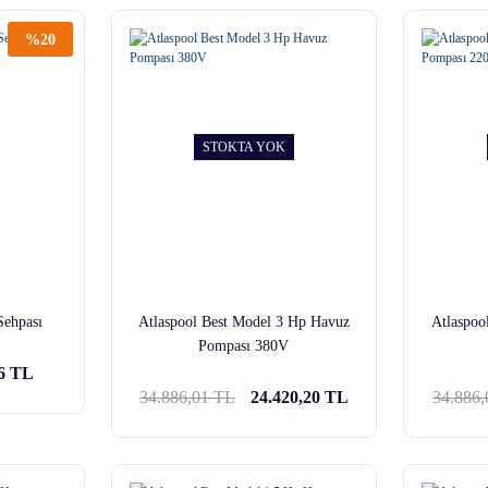
%20
STOKTA YOK
Sehpası
Atlaspool Best Model 3 Hp Havuz
Atlaspoo
Pompası 380V
36 TL
34.886,01 TL
24.420,20 TL
34.886