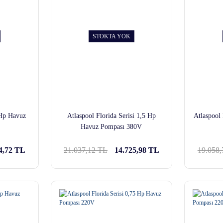
STOKTA YOK
 Hp Havuz
Atlaspool Florida Serisi 1,5 Hp
Atlaspool
Havuz Pompası 380V
4,72 TL
21.037,12 TL
14.725,98 TL
19.058