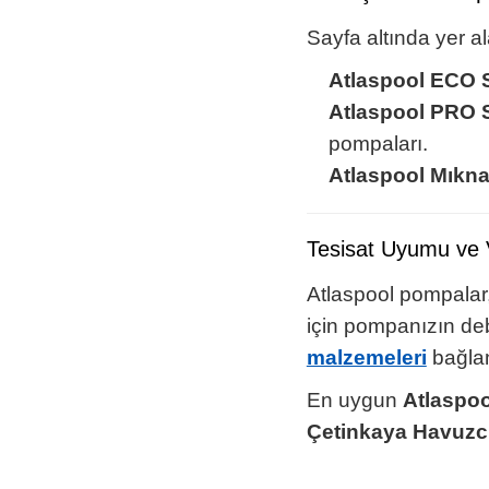
Sayfa altında yer a
Atlaspool ECO S
Atlaspool PRO S
pompaları.
Atlaspool Mıkna
Tesisat Uyumu ve V
Atlaspool pompalar
için pompanızın deb
malzemeleri
bağlant
En uygun
Atlaspoo
Çetinkaya Havuzc