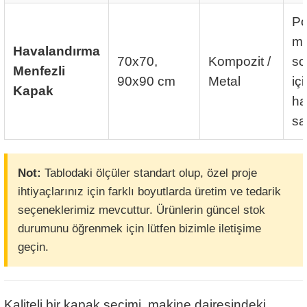
P
mo
Havalandırma
70x70,
Kompozit /
so
Menfezli
90x90 cm
Metal
iç
Kapak
ha
sa
Not:
Tablodaki ölçüler standart olup, özel proje
ihtiyaçlarınız için farklı boyutlarda üretim ve tedarik
seçeneklerimiz mevcuttur. Ürünlerin güncel stok
durumunu öğrenmek için lütfen bizimle iletişime
geçin.
Kaliteli bir kapak seçimi, makine dairesindeki