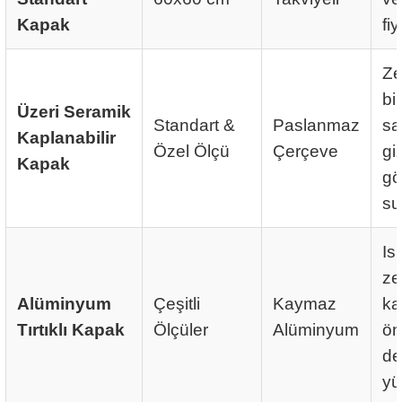
Kapak
fiy
Ze
bi
Üzeri Seramik
Standart &
Paslanmaz
sa
Kaplanabilir
Özel Ölçü
Çerçeve
giz
Kapak
gö
su
Is
ze
Alüminyum
Çeşitli
Kaymaz
ka
Tırtıklı Kapak
Ölçüler
Alüminyum
ön
de
yü