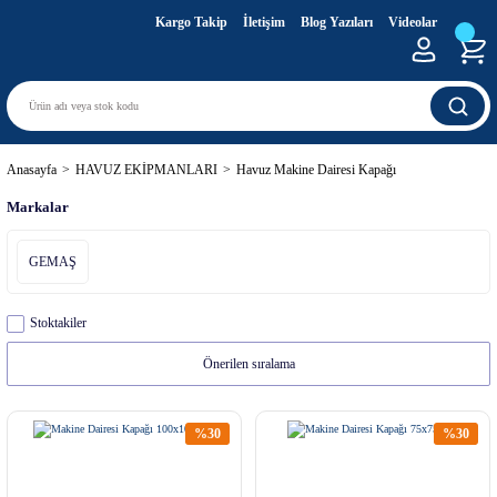
Kargo Takip
İletişim
Blog Yazıları
Videolar
Anasayfa
HAVUZ EKİPMANLARI
Havuz Makine Dairesi Kapağı
Markalar
GEMAŞ
Stoktakiler
%30
%30