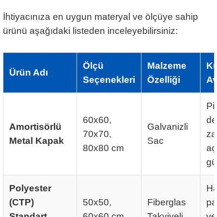
İhtiyacınıza en uygun materyal ve ölçüye sahip
ürünü aşağıdaki listeden inceleyebilirsiniz:
Ölçü
Malzeme
Ku
Ürün Adı
Seçenekleri
Özelliği
Av
Pi
60x60,
de
Amortisörlü
Galvanizli
70x70,
za
Metal Kapak
Sac
80x80 cm
aç
gü
Polyester
Ha
(CTP)
50x50,
Fiberglas
pa
Standart
60x60 cm
Takviyeli
ve