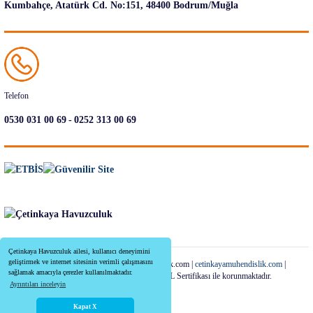
Kumbahçe, Atatürk Cd. No:151, 48400 Bodrum/Muğla
Telefon
-
0530 031 00 69
0252 313 00 69
Çetinkaya Havuzculuk ailesi, kullanıcı deneyimini
geliştirmek ve internet sitesinin verimli çalışmasını
Copyright 2022-2026 | cetinkayahavuzculuk.com |
cetinkayamuhendislik.com
|
sağlamak amacıyla çerezler kullanılmaktadır.
Tüm Kredi Kartı Bilgileriniz 256bit SSL Sertifikası ile korunmaktadır.
Ayrıntıları inceleyin
Kapat X