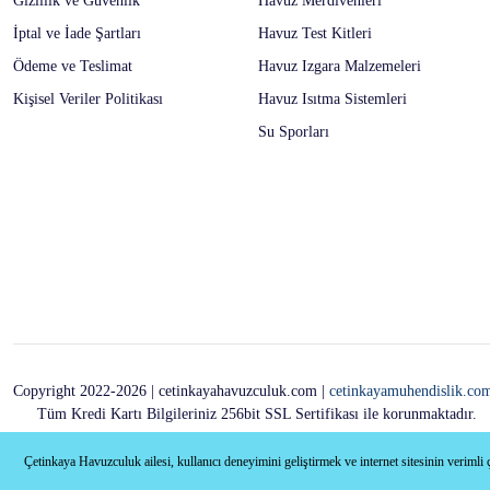
Gizlilik ve Güvenlik
Havuz Merdivenleri
İptal ve İade Şartları
Havuz Test Kitleri
Ödeme ve Teslimat
Havuz Izgara Malzemeleri
Kişisel Veriler Politikası
Havuz Isıtma Sistemleri
Su Sporları
Copyright 2022-2026 | cetinkayahavuzculuk.com |
cetinkayamuhendislik.co
Tüm Kredi Kartı Bilgileriniz 256bit SSL Sertifikası ile korunmaktadır.
Çetinkaya Havuzculuk ailesi, kullanıcı deneyimini geliştirmek ve internet sitesinin verimli