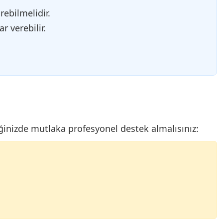
ebilmelidir.
r verebilir.
iğinizde mutlaka profesyonel destek almalısınız: