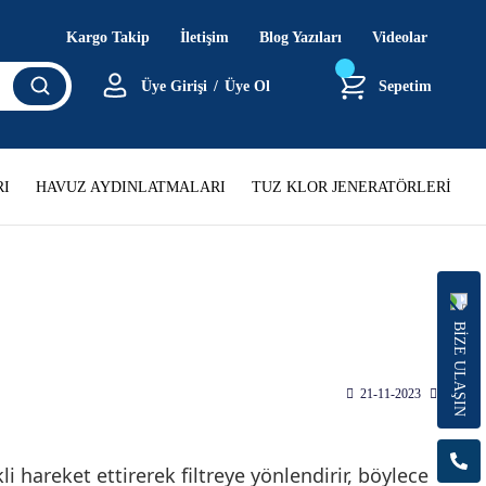
Kargo Takip
İletişim
Blog Yazıları
Videolar
Üye Girişi
/
Üye Ol
Sepetim
I
HAVUZ AYDINLATMALARI
TUZ KLOR JENERATÖRLERİ
BİZE ULAŞIN
21-11-2023
15:51
li hareket ettirerek filtreye yönlendirir, böylece