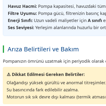
Havuz Hacmi:
Pompa kapasitesi, havuzdaki tüm 
Filtre Uyumu:
Pompa gücü, filtrenizin basınç kapa
Enerji Sınıfı:
Uzun vadeli maliyetler için
A sınıfı
en
Ses Seviyesi:
Yerleşim alanlarında huzurlu bir ort
Arıza Belirtileri ve Bakım
Pompanızın ömrünü uzatmak için periyodik olarak ön 
⚠️ Dikkat Edilmesi Gereken Belirtiler:
Olağandışı yüksek gürültü ve anormal titreşimler.
Su basıncında fark edilebilir azalma.
Motorun sık sık devre dışı kalması (termik atması