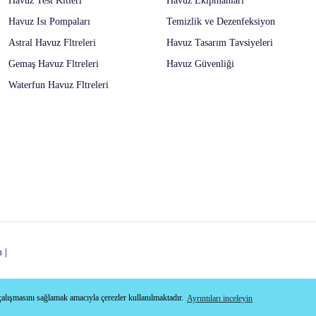
Havuz Test Kitleri
Havuz Ekipmanları
Havuz Isı Pompaları
Temizlik ve Dezenfeksiyon
Astral Havuz Fltreleri
Havuz Tasarım Tavsiyeleri
Gemaş Havuz Fltreleri
Havuz Güvenliği
Waterfun Havuz Fltreleri
m
|
 çalışmasını sağlamak amacıyla çerezler kullanılmaktadır.
Ayrıntıları inceleyin
ile
ideasoft
e-