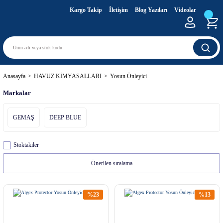
Kargo Takip
İletişim
Blog Yazıları
Videolar
Anasayfa
HAVUZ KİMYASALLARI
Yosun Önleyici
Markalar
GEMAŞ
DEEP BLUE
Stoktakiler
%23
%13