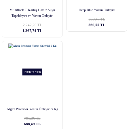
Multiflock C Kartuş Havuz Suyu
Deep Blue Yosun Önleyici
Topaklayıcı ve Yosun Önleyici
659,47 TL
2.242,20 TL
560,55 TL
1.367,74 TL
STOKTA YOK
Algex Protector Yosun Önleyici 5 Kg
791,36 TL
688,49 TL