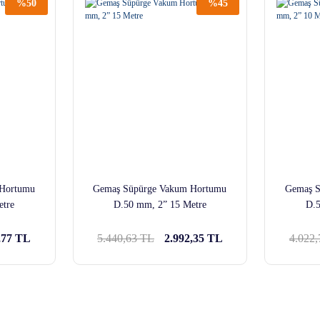
%50
%45
 Hortumu
Gemaş Süpürge Vakum Hortumu
Gemaş S
etre
D.50 mm, 2” 15 Metre
D.5
,77 TL
5.440,63 TL
2.992,35 TL
4.022