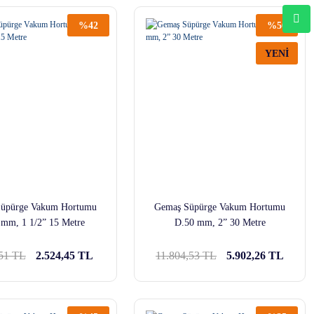
%42
%50
YENİ
üpürge Vakum Hortumu
Gemaş Süpürge Vakum Hortumu
 mm, 1 1/2” 15 Metre
D.50 mm, 2” 30 Metre
,51 TL
2.524,45 TL
11.804,53 TL
5.902,26 TL