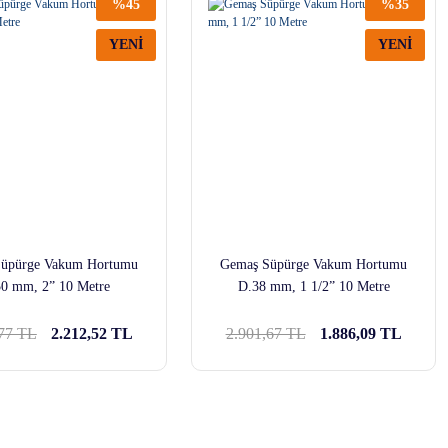
%45
%35
YENİ
YENİ
üpürge Vakum Hortumu
Gemaş Süpürge Vakum Hortumu
0 mm, 2” 10 Metre
D.38 mm, 1 1/2” 10 Metre
,77 TL
2.212,52 TL
2.901,67 TL
1.886,09 TL