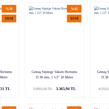
%30
%42
YENİ
YENİ
 Hortumu
Gemaş Süpürge Vakum Hortumu
Gemaş S
Metre
D.38 mm, 1 1/2” 20 Metre
D.38
,51 TL
5.803,34 TL
3.365,94 TL
4.352