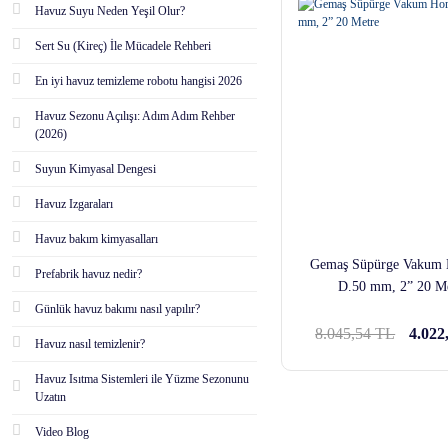
Havuz Suyu Neden Yeşil Olur?
Sert Su (Kireç) İle Mücadele Rehberi
En iyi havuz temizleme robotu hangisi 2026
Havuz Sezonu Açılışı: Adım Adım Rehber
(2026)
Suyun Kimyasal Dengesi
Havuz Izgaraları
Havuz bakım kimyasalları
Gemaş Süpürge Vakum
Prefabrik havuz nedir?
D.50 mm, 2” 20 M
Günlük havuz bakımı nasıl yapılır?
8.045,54 TL
4.022
Havuz nasıl temizlenir?
Havuz Isıtma Sistemleri ile Yüzme Sezonunu
Uzatın
Video Blog