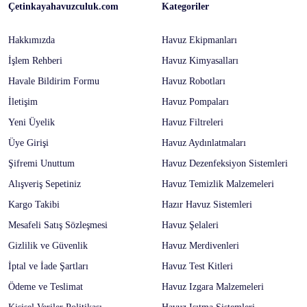
Çetinkayahavuzculuk.com
Kategoriler
Hakkımızda
Havuz Ekipmanları
İşlem Rehberi
Havuz Kimyasalları
Havale Bildirim Formu
Havuz Robotları
İletişim
Havuz Pompaları
Yeni Üyelik
Havuz Filtreleri
Üye Girişi
Havuz Aydınlatmaları
Şifremi Unuttum
Havuz Dezenfeksiyon Sistemleri
Alışveriş Sepetiniz
Havuz Temizlik Malzemeleri
Kargo Takibi
Hazır Havuz Sistemleri
Mesafeli Satış Sözleşmesi
Havuz Şelaleri
Gizlilik ve Güvenlik
Havuz Merdivenleri
İptal ve İade Şartları
Havuz Test Kitleri
Ödeme ve Teslimat
Havuz Izgara Malzemeleri