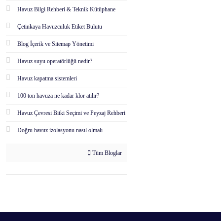
Havuz Bilgi Rehberi & Teknik Kütüphane
Çetinkaya Havuzculuk Etiket Bulutu
Blog İçerik ve Sitemap Yönetimi
Havuz suyu operatörlüğü nedir?
Havuz kapatma sistemleri
100 ton havuza ne kadar klor atılır?
Havuz Çevresi Bitki Seçimi ve Peyzaj Rehberi
Doğru havuz izolasyonu nasıl olmalı
Tüm Bloglar