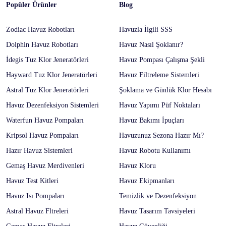
Popüler Ürünler
Blog
Zodiac Havuz Robotları
Havuzla İlgili SSS
Dolphin Havuz Robotları
Havuz Nasıl Şoklanır?
İdegis Tuz Klor Jeneratörleri
Havuz Pompası Çalışma Şekli
Hayward Tuz Klor Jeneratörleri
Havuz Filtreleme Sistemleri
Astral Tuz Klor Jeneratörleri
Şoklama ve Günlük Klor Hesabı
Havuz Dezenfeksiyon Sistemleri
Havuz Yapımı Püf Noktaları
Waterfun Havuz Pompaları
Havuz Bakımı İpuçları
Kripsol Havuz Pompaları
Havuzunuz Sezona Hazır Mı?
Hazır Havuz Sistemleri
Havuz Robotu Kullanımı
Gemaş Havuz Merdivenleri
Havuz Kloru
Havuz Test Kitleri
Havuz Ekipmanları
Havuz Isı Pompaları
Temizlik ve Dezenfeksiyon
Astral Havuz Fltreleri
Havuz Tasarım Tavsiyeleri