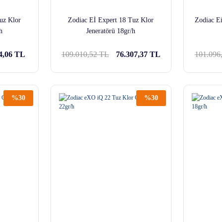
uz Klor
Zodiac Eİ Expert 18 Tuz Klor
Zodiac Ei
h
Jeneratörü 18gr/h
4,06 TL
109.010,52 TL
76.307,37 TL
101.096
%30
%30