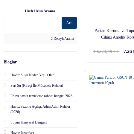
GSC150 150 GR/H (1)
Hızlı Ürün Arama
350-450 M3 HAVUZLAR İÇİN
GSC250 250 GR/H (1)
Ara
450-550 M3 HAVUZLAR İÇİN
Pastan Koruma ve Top
GSC500 500 GR/H (1)
Cihazı Anodik Ko
Detaylı Arama
550-650 M3 HAVUZLAR İÇİN
10.373,48 TL
7.26
GSC750 750 GR/H (1)
Bloglar
750-1000 M3 HAVUZLAR İÇİN
GSC1000 1000 GR/H (1)
Havuz Suyu Neden Yeşil Olur?
Sert Su (Kireç) İle Mücadele Rehberi
En iyi havuz temizleme robotu hangisi 2026
Havuz Sezonu Açılışı: Adım Adım Rehber
(2026)
Suyun Kimyasal Dengesi
Havuz Izgaraları