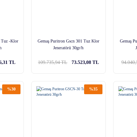
 Tuz -Klor
Gemaş Puritron Gscn 301 Tuz Klor
Gemaş Pu
h
Jeneratörü 30gr/h
6,31 TL
109.735,94 TL
73.523,08 TL
94.040
%30
%35