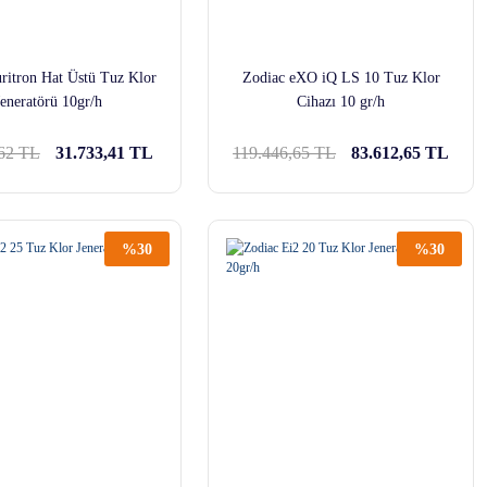
ritron Hat Üstü Tuz Klor
Zodiac eXO iQ LS 10 Tuz Klor
Jeneratörü 10gr/h
Cihazı 10 gr/h
,62 TL
31.733,41 TL
119.446,65 TL
83.612,65 TL
%30
%30