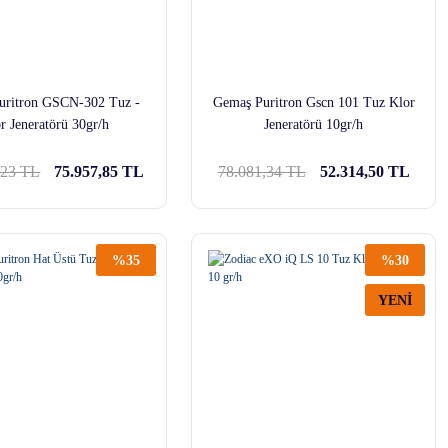
uritron GSCN-302 Tuz -
Gemaş Puritron Gscn 101 Tuz Klor
r Jeneratörü 30gr/h
Jeneratörü 10gr/h
,23 TL
75.957,85 TL
78.081,34 TL
52.314,50 TL
%35
%30
YENİ