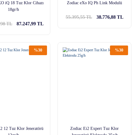
XO iQ 18 Tuz Klor Cihazı
Zodiac eXo IQ Ph Link Modulü
18gr/h
55.395,55 TL
38.776,88 TL
,98 TL
87.247,99 TL
%30
%30
2 12 Tuz Klor Jeneratörü
Zodiac Ei2 Expert Tuz Klor