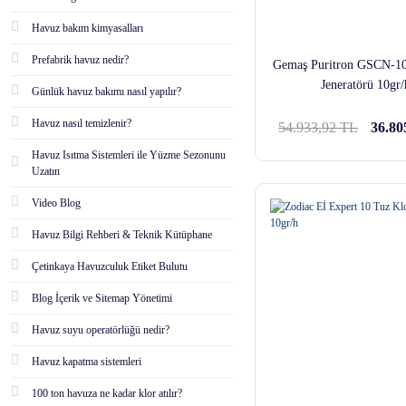
Havuz bakım kimyasalları
Prefabrik havuz nedir?
Gemaş Puritron GSCN-10
Jeneratörü 10gr/
Günlük havuz bakımı nasıl yapılır?
Havuz nasıl temizlenir?
54.933,92 TL
36.80
Havuz Isıtma Sistemleri ile Yüzme Sezonunu
Uzatın
Video Blog
Havuz Bilgi Rehberi & Teknik Kütüphane
Çetinkaya Havuzculuk Etiket Bulutu
Blog İçerik ve Sitemap Yönetimi
Havuz suyu operatörlüğü nedir?
Havuz kapatma sistemleri
100 ton havuza ne kadar klor atılır?