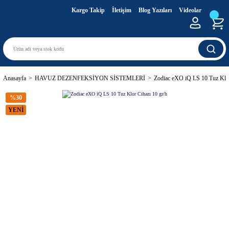
Kargo Takip
İletişim
Blog Yazıları
Videolar
Anasayfa
HAVUZ DEZENFEKSİYON SİSTEMLERİ
Zodiac eXO iQ LS 10 Tuz Klor
%30
YENİ