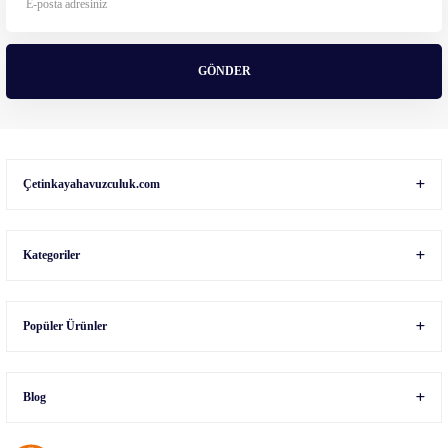
Ürün fiyatı diğer sitelerden daha pahalı.
Bu ürüne benzer farklı alternatifler olmalı.
GÖNDER
Gönder
Çetinkayahavuzculuk.com
Kategoriler
Popüler Ürünler
Blog