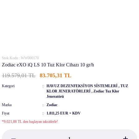
Stok Kodu : WW000170
Zodiac eXO iQ LS 10 Tuz Klor Cihazı 10 gr/h
119.579,01 TL
83.705,31 TL
Kategori
HAVUZ DEZENFEKSİYON SİSTEMLERİ
,
TUZ
KLOR JENERATÖRLERİ
,
Zodiac Tuz Klor
Jeneratörü
Marka
Zodiac
Fiyat
1.811,25 EUR + KDV
*9.021,88 TL den başlayan taksitlerle!