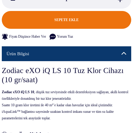
SEPETE EKLE
Fiyatı Düşünce Haber Ver
Yorum Yaz
Ürün Bilgisi
Zodiac eXO iQ LS 10 Tuz Klor Cihazı
(10 gr/saat)
Zodiac eXO iQ LS 10
, düşük tuz seviyesinde etkili dezenfeksiyon sağlayan, akıllı kontrol
özellikleriyle donatılmış bir tuz klor jeneratörüdür.
Saatte 10 gram klor üretimi ile 40 m³’e kadar olan havuzlar için ideal çözümdür.
iAquaLink™ bağlantısı sayesinde uzaktan kontrol imkanı sunar ve tüm su kalite
parametrelerini tek arayüzde toplar.