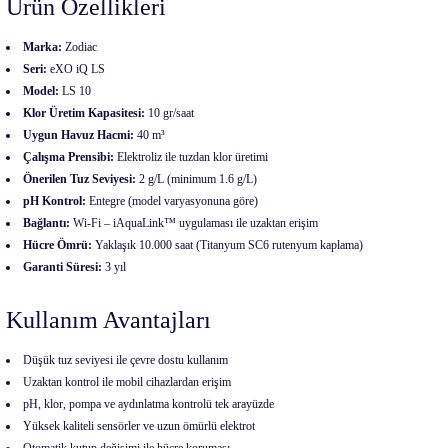
Ürün Özellikleri
Marka:
Zodiac
Seri:
eXO iQ LS
Model:
LS 10
Klor Üretim Kapasitesi:
10 gr/saat
Uygun Havuz Hacmi:
40 m³
Çalışma Prensibi:
Elektroliz ile tuzdan klor üretimi
Önerilen Tuz Seviyesi:
2 g/L (minimum 1.6 g/L)
pH Kontrol:
Entegre (model varyasyonuna göre)
Bağlantı:
Wi-Fi – iAquaLink™ uygulaması ile uzaktan erişim
Hücre Ömrü:
Yaklaşık 10.000 saat (Titanyum SC6 rutenyum kaplama)
Garanti Süresi:
3 yıl
Kullanım Avantajları
Düşük tuz seviyesi ile çevre dostu kullanım
Uzaktan kontrol ile mobil cihazlardan erişim
pH, klor, pompa ve aydınlatma kontrolü tek arayüzde
Yüksek kaliteli sensörler ve uzun ömürlü elektrot