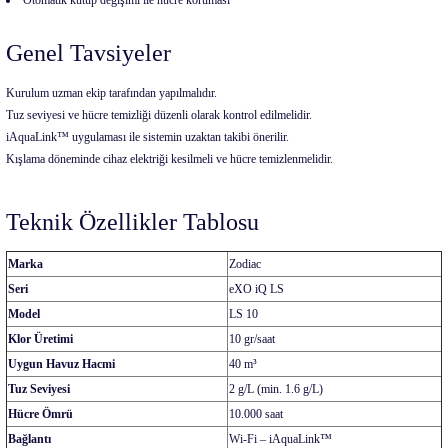
Otomatik kutup değişimi ile hücre koruması
Genel Tavsiyeler
Kurulum uzman ekip tarafından yapılmalıdır.
Tuz seviyesi ve hücre temizliği düzenli olarak kontrol edilmelidir.
iAquaLink™ uygulaması ile sistemin uzaktan takibi önerilir.
Kışlama döneminde cihaz elektriği kesilmeli ve hücre temizlenmelidir.
Teknik Özellikler Tablosu
Marka
Zodiac
Seri
eXO iQ LS
Model
LS 10
Klor Üretimi
10 gr/saat
Uygun Havuz Hacmi
40 m³
Tuz Seviyesi
2 g/L (min. 1.6 g/L)
Hücre Ömrü
10.000 saat
Bağlantı
Wi-Fi – iAquaLink™