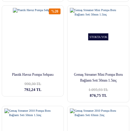
%20
STOKTA YOK
Plastik Havuz Pompa Sehpası
Gemaş Streamer Mini Pompa Boru
Bağlantı Seti 50mm 1.5inç
990,30 TL
792,24 TL
1.095,93 TL
876,75 TL