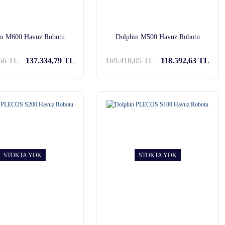
in M600 Havuz Robotu
Dolphin M500 Havuz Robotu
56 TL
137.334,79 TL
169.418,05 TL
118.592,63 TL
STOKTA YOK
STOKTA YOK