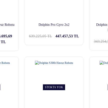
uz Robotu
Dolphin Pro Gyro 2x2
Dolphin
.695,69
639.225,05 TL
447.457,53 TL
343.254,
TL
STOKTA YOK