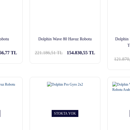
obotu
Dolphin Wave 80 Havuz Robotu
Dolphin 
T
56,77 TL
221.186,51 TL
154.830,55 TL
121.870
STOKTA YOK