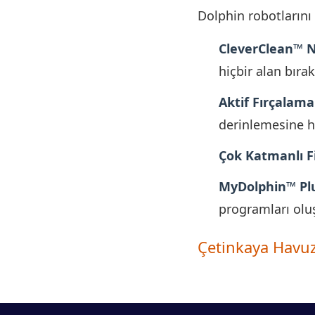
Dolphin robotlarını 
CleverClean™ N
hiçbir alan bıra
Aktif Fırçalama
derinlemesine hi
Çok Katmanlı F
MyDolphin™ Pl
programları olu
Çetinkaya Havuz