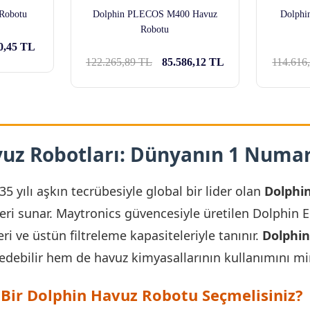
Robotu
Dolphin PLECOS M400 Havuz
Dolphi
Robotu
0,45 TL
122.265,89 TL
85.586,12 TL
114.616
uz Robotları: Dünyanın 1 Numara
5 yılı aşkın tecrübesiyle global bir lider olan
Dolphin
ri sunar. Maytronics güvencesiyle üretilen Dolphin E se
i ve üstün filtreleme kapasiteleriyle tanınır.
Dolphin
debilir hem de havuz kimyasallarının kullanımını min
Bir Dolphin Havuz Robotu Seçmelisiniz?