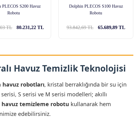
n PLECOS S200 Havuz
Dolphin PLECOS S100 Havuz
Robotu
Robotu
,03 TL
80.231,22 TL
93.842,69 TL
65.689,89 TL
lı Havuz Temizlik Teknolojisi
 havuz robotları
, kristal berraklığında bir su için
risi, S serisi ve M serisi modelleri; akıllı
 havuz temizleme robotu
kullanarak hem
imize edebilirsiniz.