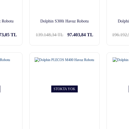
z Robotu
Dolphin S300i Havuz Robotu
Dolph
73,05 TL
139.148,34 TL
97.403,84 TL
196.192,
STOKTA YOK