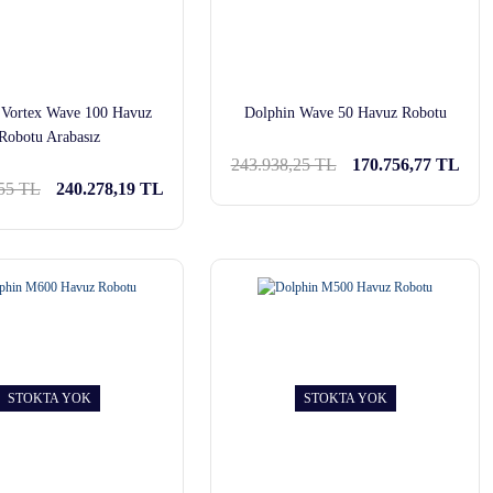
 Vortex Wave 100 Havuz
Dolphin Wave 50 Havuz Robotu
Robotu Arabasız
243.938,25 TL
170.756,77 TL
55 TL
240.278,19 TL
STOKTA YOK
STOKTA YOK