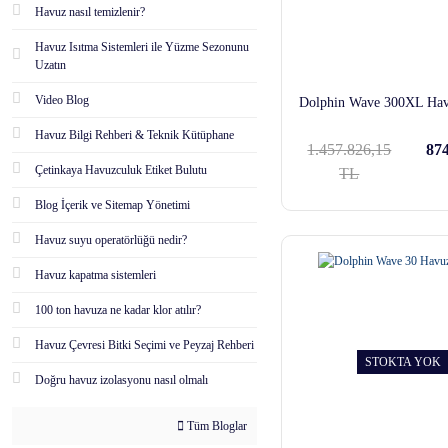
Havuz nasıl temizlenir?
Havuz Isıtma Sistemleri ile Yüzme Sezonunu
Uzatın
Video Blog
Dolphin Wave 300XL Hav
Havuz Bilgi Rehberi & Teknik Kütüphane
1.457.826,15
874
Çetinkaya Havuzculuk Etiket Bulutu
TL
Blog İçerik ve Sitemap Yönetimi
Havuz suyu operatörlüğü nedir?
Havuz kapatma sistemleri
100 ton havuza ne kadar klor atılır?
Havuz Çevresi Bitki Seçimi ve Peyzaj Rehberi
STOKTA YOK
Doğru havuz izolasyonu nasıl olmalı
Tüm Bloglar