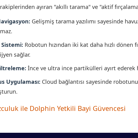
rakiplerinden ayıran "akıllı tarama" ve "aktif fırçalama
avigasyon:
Gelişmiş tarama yazılımı sayesinde havuz
kmaz.
 Sistemi:
Robotun hızından iki kat daha hızlı dönen fı
jyen sağlar.
iltreleme:
İnce ve ultra ince partikülleri ayırt ederek
us Uygulaması:
Cloud bağlantısı sayesinde robotunuzu
şturun.
culuk ile Dolphin Yetkili Bayi Güvencesi