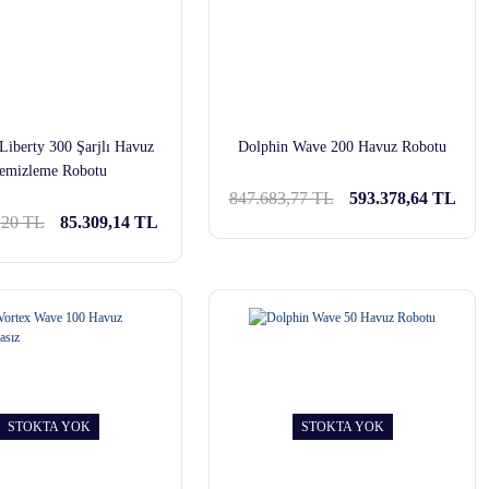
Liberty 300 Şarjlı Havuz
Dolphin Wave 200 Havuz Robotu
emizleme Robotu
847.683,77 TL
593.378,64 TL
,20 TL
85.309,14 TL
STOKTA YOK
STOKTA YOK