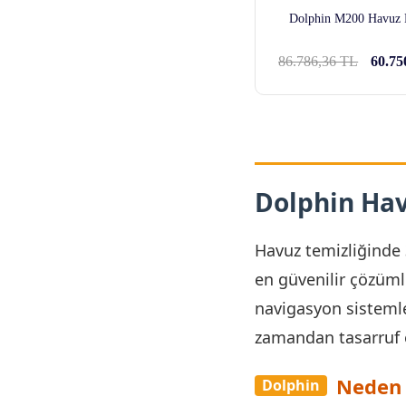
Dolphin M200 Havuz 
86.786,36 TL
60.75
Dolphin Hav
Havuz temizliğinde 3
en güvenilir çözümle
navigasyon sistemler
zamandan tasarruf e
Neden 
Dolphin