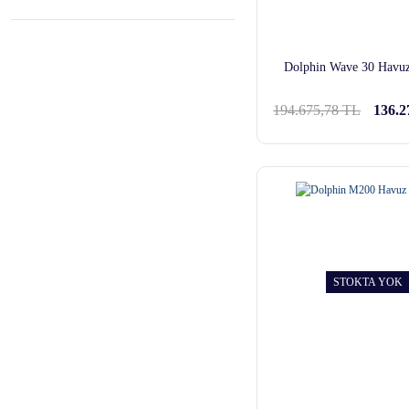
Dolphin Wave 30 Havu
194.675,78 TL
136.2
STOKTA YOK