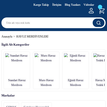
Kargo Takip
İletişim
Blog Yazıları
Videolar
Anasayfa
HAVUZ MERDİVENLERİ
İlgili Alt Kategoriler
Standart Havuz
Muro Havuz
Eğimli Havuz
Havuz Me
Merdiven
Merdiven
Merdiven
Yedek Par
Markalar