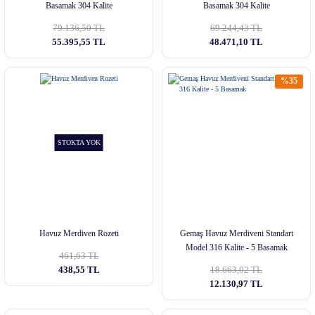
Basamak 304 Kalite
Basamak 304 Kalite
79.136,50 TL
69.244,43 TL
55.395,55 TL
48.471,10 TL
%35
STOKTA YOK
Havuz Merdiven Rozeti
Gemaş Havuz Merdiveni Standart
Model 316 Kalite - 5 Basamak
461,63 TL
438,55 TL
18.663,02 TL
12.130,97 TL