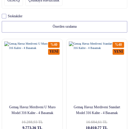
GEMAŞ
Çetinkaya Havuzculuk
Stoktakiler
%40
%40
YENİ
YENİ
Gemaş Havuz Merdiveni U Muro
Gemaş Havuz Merdiveni Standart
Model 316 Kalite - 4 Basamak
Model 316 Kalite - 4 Basamak
16.288,93 TL
16.684,61 TL
9.773,36 TL
10.010,77 TL