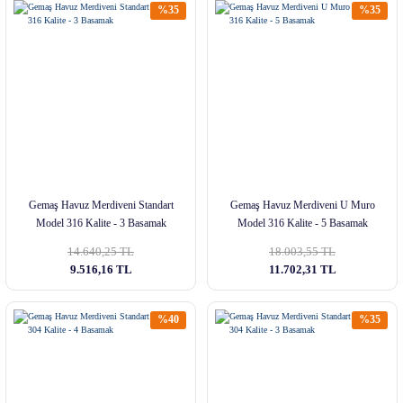
%35
%35
Gemaş Havuz Merdiveni Standart
Gemaş Havuz Merdiveni U Muro
Model 316 Kalite - 3 Basamak
Model 316 Kalite - 5 Basamak
14.640,25 TL
18.003,55 TL
9.516,16 TL
11.702,31 TL
%40
%35