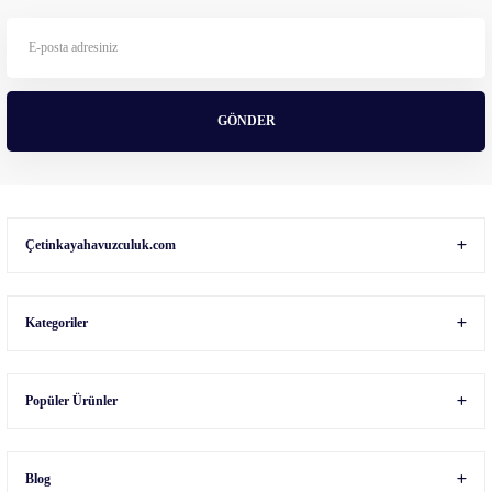
Ürün bilgilerinde hatalar bulunuyor.
Ürün fiyatı diğer sitelerden daha pahalı.
Bu ürüne benzer farklı alternatifler olmalı.
GÖNDER
Gönder
Çetinkayahavuzculuk.com
Kategoriler
Popüler Ürünler
Blog