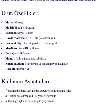
Ürün Özellikleri
Marka:
Gemaş
Model:
Eğimli Hidroterapi
Basamak Sayısı:
7 adet
Gövde Malzemesi:
AISI 304 paslanmaz çelik
Basamak Tipi:
Plastik gövdeli + kauçuk pedli
Merdiven Genişliği:
500 mm
Boru Çapı:
Ø43 mm
Montaj:
Ankraj ile zemine sabitleme
Kullanım Alanı:
Hidroterapi ve rehabilitasyon havuzları
Garanti Süresi:
2 yıl
Kullanım Avantajları
7 basamaklı eğimli yapı ile daha uzun ve kontrollü iniş-çıkış
304 kalite paslanmaz çelik ile yüksek dayanım
500 mm genişlik ile destekli yürüyüş imkanı