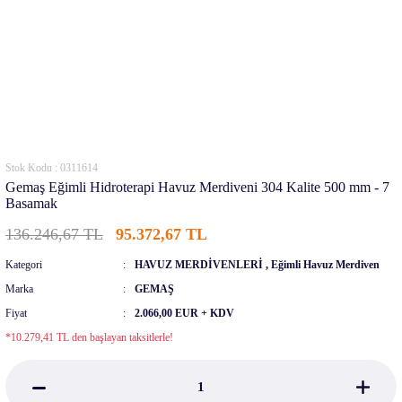
Stok Kodu : 0311614
Gemaş Eğimli Hidroterapi Havuz Merdiveni 304 Kalite 500 mm - 7
Basamak
136.246,67 TL
95.372,67 TL
Kategori
HAVUZ MERDİVENLERİ
,
Eğimli Havuz Merdiven
Marka
GEMAŞ
Fiyat
2.066,00 EUR + KDV
*10.279,41 TL den başlayan taksitlerle!