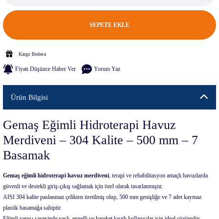
SEPETE EKLE
Kargo Bedava
Fiyatı Düşünce Haber Ver
Yorum Yaz
Ürün Bilgisi
Gemaş Eğimli Hidroterapi Havuz
Merdiveni – 304 Kalite – 500 mm – 7
Basamak
Gemaş eğimli hidroterapi havuz merdiveni
, terapi ve rehabilitasyon amaçlı havuzlarda
güvenli ve destekli giriş-çıkış sağlamak için özel olarak tasarlanmıştır.
AISI 304 kalite paslanmaz çelikten üretilmiş olup, 500 mm genişliğe ve 7 adet kaymaz
plastik basamağa sahiptir.
Eğimli yapısı sayesinde yaşlı, engelli ve hareket kısıtlı kullanıcılar için ideal çözümdür.