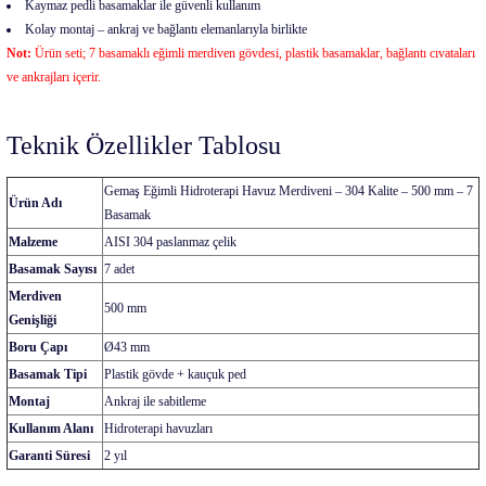
Kaymaz pedli basamaklar ile güvenli kullanım
Kolay montaj – ankraj ve bağlantı elemanlarıyla birlikte
Not:
Ürün seti; 7 basamaklı eğimli merdiven gövdesi, plastik basamaklar, bağlantı cıvataları
ve ankrajları içerir.
Teknik Özellikler Tablosu
Gemaş Eğimli Hidroterapi Havuz Merdiveni – 304 Kalite – 500 mm – 7
Ürün Adı
Basamak
Malzeme
AISI 304 paslanmaz çelik
Basamak Sayısı
7 adet
Merdiven
500 mm
Genişliği
Boru Çapı
Ø43 mm
Basamak Tipi
Plastik gövde + kauçuk ped
Montaj
Ankraj ile sabitleme
Kullanım Alanı
Hidroterapi havuzları
Garanti Süresi
2 yıl