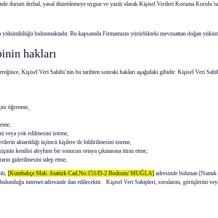
linde durum derhal, yasal düzenlemeye uygun ve yazılı olarak Kişisel Verileri Koruma Kurulu’na b
a yükümlülüğü bulunmaktadır. Bu kapsamda Firmamızın yürürlükteki mevzuattan doğan yükümlülük
inin hakları
nce, Kişisel Veri Sahibi’nin bu tarihten sonraki hakları aşağıdaki gibidir: Kişisel Veri Sahib
ğını öğrenme,
teme,
ni veya yok edilmesini isteme,
rilerin aktarıldığı üçüncü kişilere de bildirilmesini isteme,
kişinin kendisi aleyhine bir sonucun ortaya çıkmasına itiraz etme,
arın giderilmesini talep etme,
tlı,
[Kumbahçe Mah. Atatürk Cad.No:151/D-2 Bodrum/ MUĞLA]
adresinde bulunan [Namık 
unduğu internet adresinde ilan edilecektir. Kişisel Veri Sahipleri, sorularını, görüşlerini veya 