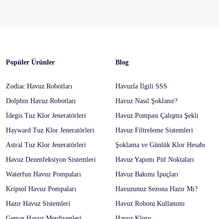
Popüler Ürünler
Blog
Zodiac Havuz Robotları
Havuzla İlgili SSS
Dolphin Havuz Robotları
Havuz Nasıl Şoklanır?
İdegis Tuz Klor Jeneratörleri
Havuz Pompası Çalışma Şekli
Hayward Tuz Klor Jeneratörleri
Havuz Filtreleme Sistemleri
Astral Tuz Klor Jeneratörleri
Şoklama ve Günlük Klor Hesabı
Havuz Dezenfeksiyon Sistemleri
Havuz Yapımı Püf Noktaları
Waterfun Havuz Pompaları
Havuz Bakımı İpuçları
Kripsol Havuz Pompaları
Havuzunuz Sezona Hazır Mı?
Hazır Havuz Sistemleri
Havuz Robotu Kullanımı
Gemaş Havuz Merdivenleri
Havuz Kloru