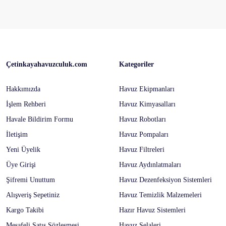
Çetinkayahavuzculuk.com
Kategoriler
Hakkımızda
Havuz Ekipmanları
İşlem Rehberi
Havuz Kimyasalları
Havale Bildirim Formu
Havuz Robotları
İletişim
Havuz Pompaları
Yeni Üyelik
Havuz Filtreleri
Üye Girişi
Havuz Aydınlatmaları
Şifremi Unuttum
Havuz Dezenfeksiyon Sistemleri
Alışveriş Sepetiniz
Havuz Temizlik Malzemeleri
Kargo Takibi
Hazır Havuz Sistemleri
Mesafeli Satış Sözleşmesi
Havuz Şelaleri