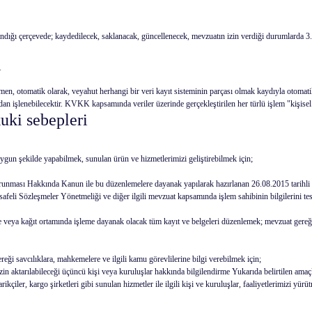
ndığı çerçevede; kaydedilecek, saklanacak, güncellenecek, mevzuatın izin verdiği durumlarda 3. 
i
en, otomatik olarak, veyahut herhangi bir veri kayıt sisteminin parçası olmak kaydıyla otomatik
zdan işlenebilecektir. KVKK kapsamında veriler üzerinde gerçekleştirilen her türlü işlem "kişisel
kuki sebepleri
uygun şekilde yapabilmek, sunulan ürün ve hizmetlerimizi geliştirebilmek için;
unması Hakkında Kanun ile bu düzenlemelere dayanak yapılarak hazırlanan 26.08.2015 tarihli 
li Sözleşmeler Yönetmeliği ve diğer ilgili mevzuat kapsamında işlem sahibinin bilgilerini tespit
 veya kağıt ortamında işleme dayanak olacak tüm kayıt ve belgeleri düzenlemek; mevzuat gereği 
ği savcılıklara, mahkemelere ve ilgili kamu görevlilerine bilgi verebilmek için;
n aktarılabileceği üçüncü kişi veya kuruluşlar hakkında bilgilendirme Yukarıda belirtilen amaçlarl
kçiler, kargo şirketleri gibi sunulan hizmetler ile ilgili kişi ve kuruluşlar, faaliyetlerimizi yürü