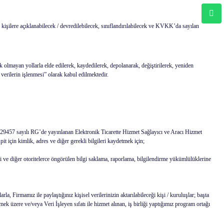
kişilere açıklanabilecek / devredilebilecek, sınıflandırılabilecek ve KVKK’da sayılan
 olmayan yollarla elde edilerek, kaydedilerek, depolanarak, değiştirilerek, yeniden
 verilerin işlenmesi” olarak kabul edilmektedir.
29457 sayılı RG’de yayınlanan Elektronik Ticarette Hizmet Sağlayıcı ve Aracı Hizmet
 için kimlik, adres ve diğer gerekli bilgileri kaydetmek için;
ve diğer otoritelerce öngörülen bilgi saklama, raporlama, bilgilendirme yükümlülüklerine
a, Firmamız ile paylaştığınız kişisel verilerinizin aktarılabileceği kişi / kuruluşlar; başta
tmek üzere ve/veya Veri İşleyen sıfatı ile hizmet alınan, iş birliği yaptığımız program ortağı