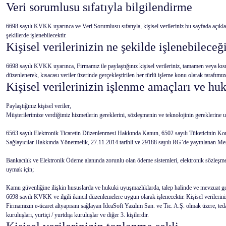
Veri sorumlusu sıfatıyla bilgilendirme
6698 sayılı KVKK uyarınca ve Veri Sorumlusu sıfatıyla, kişisel verileriniz bu sayfada açıkla
şekillerde işlenebilecektir.
Kişisel verilerinizin ne şekilde işlenebileceğ
6698 sayılı KVKK uyarınca, Firmamız ile paylaştığınız kişisel verileriniz, tamamen veya kısm
düzenlenerek, kısacası veriler üzerinde gerçekleştirilen her türlü işleme konu olarak tarafımı
Kişisel verilerinizin işlenme amaçları ve hu
Paylaştığınız kişisel veriler,
Müşterilerimize verdiğimiz hizmetlerin gereklerini, sözleşmenin ve teknolojinin gereklerine 
6563 sayılı Elektronik Ticaretin Düzenlenmesi Hakkında Kanun, 6502 sayılı Tüketicinin Kor
Sağlayıcılar Hakkında Yönetmelik, 27.11.2014 tarihli ve 29188 sayılı RG’de yayınlanan Mesafe
Bankacılık ve Elektronik Ödeme alanında zorunlu olan ödeme sistemleri, elektronik sözleşme
uymak için;
Kamu güvenliğine ilişkin hususlarda ve hukuki uyuşmazlıklarda, talep halinde ve mevzuat gere
6698 sayılı KVKK ve ilgili ikincil düzenlemelere uygun olarak işlenecektir. Kişisel verilerinizi
Firmamızın e-ticaret altyapısını sağlayan IdeaSoft Yazılım San. ve Tic. A.Ş. olmak üzere, tedari
kuruluşları, yurtiçi / yurtdışı kuruluşlar ve diğer 3. kişilerdir.