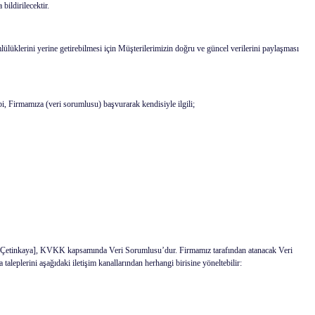
ildirilecektir.
lerini yerine getirebilmesi için Müşterilerimizin doğru ve güncel verilerini paylaşması
i, Firmamıza (veri sorumlusu) başvurarak kendisiyle ilgili;
Çetinkaya], KVKK kapsamında Veri Sorumlusu’dur. Firmamız tarafından atanacak Veri
taleplerini aşağıdaki iletişim kanallarından herhangi birisine yöneltebilir: