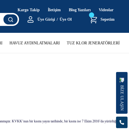
Kargo Takip
İletişim
Blog Yazıları
Videolar
Üye Girişi
/
Üye Ol
Sepetim
I
HAVUZ AYDINLATMALARI
TUZ KLOR JENERATÖRLERİ
BİZE ULAŞIN
anmıştır. KVKK’nun bir kısmı yayın tarihinde, bir kısmı ise 7 Ekim 2016’da yürürlüğe