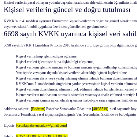
Kişisel verilerin yasal olmayan yollarla başkaları tarafından elde edilmesinin öğrenilmesi ha
Kişisel verilerin güncel ve doğru tutulması
KVKK’nun 4. maddesi uyarınca Firmamızın kişisel verilerinizi doğru ve güncel olarak tutm
veya web sitesi / mobil uygulama üzerinden güncellemesi gerekmektedir.
6698 sayılı KVKK uyarınca kişisel veri sahib
6698 sayılı KVKK 11.maddesi 07 Ekim 2016 tarihinde yürürlüğe girmiş olup ilgili madde gereği
Kişisel veri işlenip işlenmediğini öğrenme,
Kişisel verileri işlenmişse buna ilişkin bilgi talep etme,
Kişisel verilerin işlenme amacını ve bunların amacına uygun kullanılıp kullanılmadı
Yurt içinde veya yurt dışında kişisel verilerin aktarıldığı üçüncü kişileri bilme,
Kişisel verilerin eksik veya yanlış işlenmiş olması hâlinde bunların düzeltilmesini is
KVKK’nun 7. maddesinde öngörülen şartlar çerçevesinde kişisel verilerin silinmesi
Kişisel verilerin düzeltilmesi, silinmesi, yok edilmesi halinde bu işlemlerin, kişisel ve
İşlenen verilerin münhasıran otomatik sistemler vasıtasıyla analiz edilmesi suretiyle 
Kişisel verilerin kanuna aykırı olarak işlenmesi sebebiyle zarara uğraması hâlinde zar
haklarına sahiptir.
[Bodrum]
Esnaf ve Sanatkarlar Odası’nın
[48/35519]
sicil sayısında kayı
Sorumlusu Temsilcisi, yasal altyapı sağlandığında Veri Sorumluları Sicilinde ve bu belgenin bul
E.posta:
[cetinkayahavuzculuk@gmail.com]
Telefon:
[0252 313 00 69 - 0530 031 00 69]