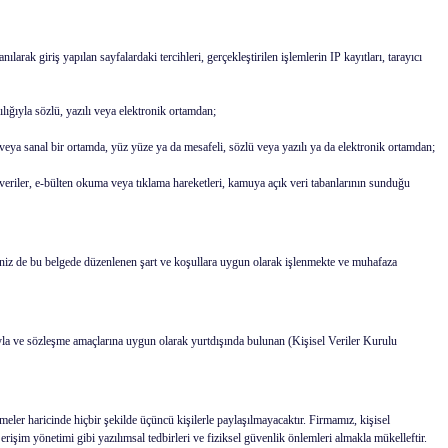
larak giriş yapılan sayfalardaki tercihleri, gerçekleştirilen işlemlerin IP kayıtları, tarayıcı
cılığıyla sözlü, yazılı veya elektronik ortamdan;
ki veya sanal bir ortamda, yüz yüze ya da mesafeli, sözlü veya yazılı ya da elektronik ortamdan;
 veriler, e-bülten okuma veya tıklama hareketleri, kamuya açık veri tabanlarının sunduğu
eriniz de bu belgede düzenlenen şart ve koşullara uygun olarak işlenmekte ve muhafaza
yla ve sözleşme amaçlarına uygun olarak yurtdışında bulunan (Kişisel Veriler Kurulu
ler haricinde hiçbir şekilde üçüncü kişilerle paylaşılmayacaktır. Firmamız, kişisel
erişim yönetimi gibi yazılımsal tedbirleri ve fiziksel güvenlik önlemleri almakla mükelleftir.