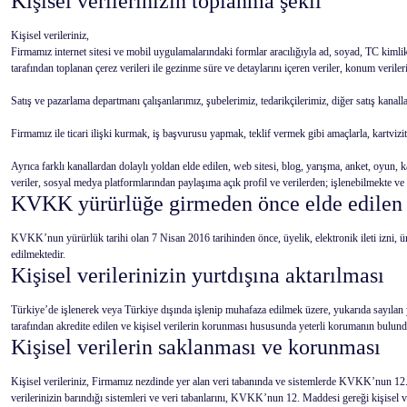
Kişisel verilerinizin toplanma şekli
Kişisel verileriniz,
Firmamız internet sitesi ve mobil uygulamalarındaki formlar aracılığıyla ad, soyad, TC kimlik numa
tarafından toplanan çerez verileri ile gezinme süre ve detaylarını içeren veriler, konum veriler
Satış ve pazarlama departmanı çalışanlarımız, şubelerimiz, tedarikçilerimiz, diğer satış kanallar
Firmamız ile ticari ilişki kurmak, iş başvurusu yapmak, teklif vermek gibi amaçlarla, kartvizit
Ayrıca farklı kanallardan dolaylı yoldan elde edilen, web sitesi, blog, yarışma, anket, oyun
veriler, sosyal medya platformlarından paylaşıma açık profil ve verilerden; işlenebilmekte ve
KVKK yürürlüğe girmeden önce elde edilen ki
KVKK’nun yürürlük tarihi olan 7 Nisan 2016 tarihinden önce, üyelik, elektronik ileti izni, ü
edilmektedir.
Kişisel verilerinizin yurtdışına aktarılması
Türkiye’de işlenerek veya Türkiye dışında işlenip muhafaza edilmek üzere, yukarıda sayılan
tarafından akredite edilen ve kişisel verilerin korunması hususunda yeterli korumanın bulundu
Kişisel verilerin saklanması ve korunması
Kişisel verileriniz, Firmamız nezdinde yer alan veri tabanında ve sistemlerde KVKK’nun 12. m
verilerinizin barındığı sistemleri ve veri tabanlarını, KVKK’nun 12. Maddesi gereği kişisel ver