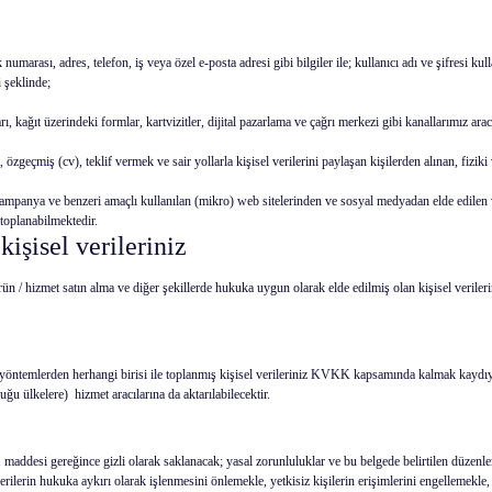
rası, adres, telefon, iş veya özel e-posta adresi gibi bilgiler ile; kullanıcı adı ve şifresi kullanı
i şeklinde;
ı, kağıt üzerindeki formlar, kartvizitler, dijital pazarlama ve çağrı merkezi gibi kanallarımız ara
, özgeçmiş (cv), teklif vermek ve sair yollarla kişisel verilerini paylaşan kişilerden alınan, fizi
, kampanya ve benzeri amaçlı kullanılan (mikro) web sitelerinden ve sosyal medyadan elde edilen
 toplanabilmektedir.
şisel verileriniz
rün / hizmet satın alma ve diğer şekillerde hukuka uygun olarak elde edilmiş olan kişisel veril
 yöntemlerden herhangi birisi ile toplanmış kişisel verileriniz KVKK kapsamında kalmak kaydı
ğu ülkelere) hizmet aracılarına da aktarılabilecektir.
addesi gereğince gizli olarak saklanacak; yasal zorunluluklar ve bu belgede belirtilen düzenleme
ilerin hukuka aykırı olarak işlenmesini önlemekle, yetkisiz kişilerin erişimlerini engellemekle, 