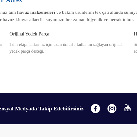
ğunuz tüm
havuz malzemeleri
ve bakım ürünlerini tek çatı altında sunu
r havuz kimyasalları ile suyunuzu her zaman hijyenik ve berrak tutun.
Orijinal Yedek Parça
H
nı
Tüm ekipmanlarınız için uzun ömürlü kullanım sağlayan orijinal
S
yedek parça desteği.
ad
Sosyal Medyada Takip Edebilirsiniz