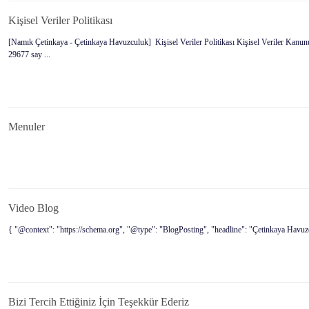
Kişisel Veriler Politikası
[Namık Çetinkaya - Çetinkaya Havuzculuk] Kişisel Veriler Politikası Kişisel Veriler Kanun
29677 say ...
Menuler
Video Blog
{ "@context": "https://schema.org", "@type": "BlogPosting", "headline": "Çetinkaya Havuzcu
Bizi Tercih Ettiğiniz İçin Teşekkür Ederiz