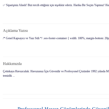
✅ Siparişiniz Alındı! Bizi tercih ettiğiniz için teşekkür ederiz. Harika Bir Seçim Yaptınız! Hav
Açıklama Yazısı
/* Genel Kapsayıcı ve Yazı Stili */ .seo-footer-container { width: 100%; margin-bottom: 20px; f
Hakkımızda
Çetinkaya Havuzculuk: Havuzunuz İçin Güvenilir ve Profesyonel Çözümler 1992 yılında Muğl
temizlik ...
Profesyonel Havuz Çözümlerinde Güvenil