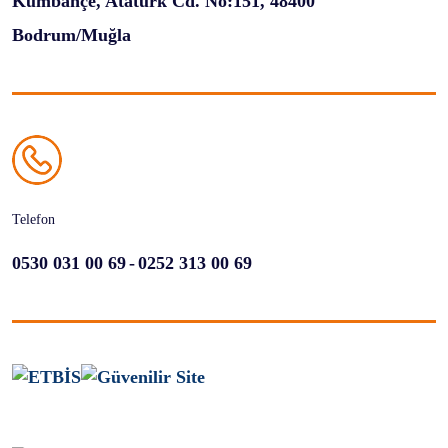
Kumbahçe, Atatürk Cd. No:151, 48400
Bodrum/Muğla
Telefon
-
0530 031 00 69
0252 313 00 69