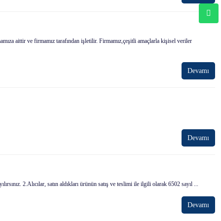
 ve firmamız tarafından işletilir. Firmamız,çeşitli amaçlarla kişisel veriler
Devamı
Devamı
ız. 2.Alıcılar, satın aldıkları ürünün satış ve teslimi ile ilgili olarak 6502 sayıl ...
Devamı