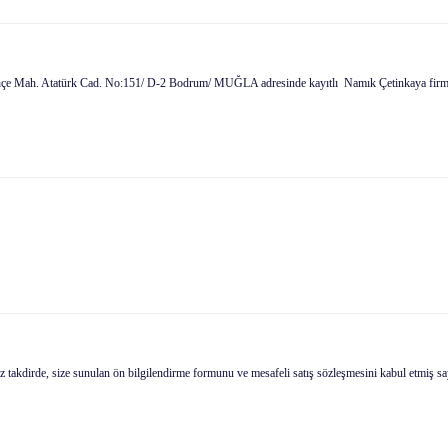
atürk Cad. No:151/ D-2 Bodrum/ MUĞLA adresinde kayıtlı Namık Çetinkaya firmamıza aittir
irde, size sunulan ön bilgilendirme formunu ve mesafeli satış sözleşmesini kabul etmiş sayılırsın