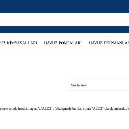
UZ KİMYASALLARI
HAVUZ POMPALARI
HAVUZ EKİPMANLAR
r çerçevesinde imzalanmıştır. A.‘ALICI’ ; (sözleşmede bundan sonra "ALICI" olarak anılacakt