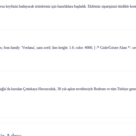
uz keyfinizi katlayacak ürünleriniz için hazırlıklara başladık. Ekibimiz siparişinizi titizlikle k
ont-family: 'Verdana', sans-serif; line-height: 1.6; color: #000; } /* Gizle/Göster Alanı */ .seo
a’da kurulan Çetinkaya Havuzculuk, 30 yılı aşkın tecrübesiyle Bodrum ve tüm Türkiye genelin
ir Adres