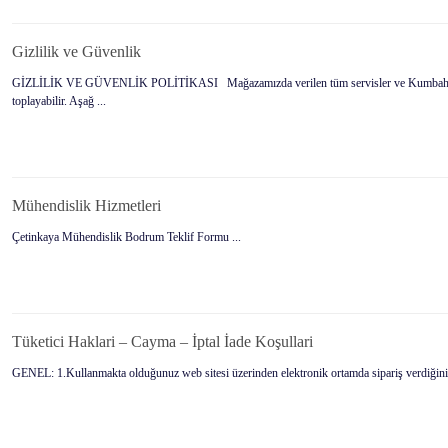
Gizlilik ve Güvenlik
GİZLİLİK VE GÜVENLİK POLİTİKASI Mağazamızda verilen tüm servisler ve Kumbahçe Mah. At
toplayabilir. Aşağ ...
Mühendislik Hizmetleri
Çetinkaya Mühendislik Bodrum Teklif Formu ...
Tüketici Haklari – Cayma – İptal İade Koşullari
GENEL: 1.Kullanmakta olduğunuz web sitesi üzerinden elektronik ortamda sipariş verdiğiniz takd