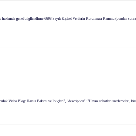
u hakkında genel bilgilendirme 6698 Sayılı Kişisel Verilerin Korunması Kanunu (bundan sonra 
luk Video Blog: Havuz Bakımı ve İpuçları", "description": "Havuz robotları incelemeleri, kimya