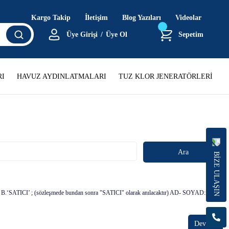
Kargo Takip
İletişim
Blog Yazıları
Videolar
Üye Girişi
/
Üye Ol
Sepetim
I
HAVUZ AYDINLATMALARI
TUZ KLOR JENERATÖRLERİ
BİZE ULAŞIN
ır) B.‘SATICI’ ; (sözleşmede bundan sonra "SATICI" olarak anılacaktır) AD- SOYAD:
Devamı