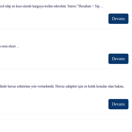
ontrol edip en kısa sürede kargoya teslim edecektir. Süreci "Hesabım > Sip ...
Devamı
-text-short ...
Devamı
de havuz sektörüne yön vermektedir. Havuz sahipleri için en kritik konular olan bakım,
Devamı