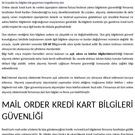
bir koşulda bu bilgileri ele geçirmesi engellenmiş olur.
Online olarak kredi kartı ile verilen siparişlerin ödeme/fatura/teslimat adresi bilgilerinin güvenilirliği firmamiz
tarafından Kredi Kartları Dolandırıcılığı'na karşı denetlenmektedir. Bu yüzden, alışveriş sitelerimizden ilk defa
sipariş veren müşterilerin siparişlerinin tedarik ve teslimat aşamasına gelebilmesi için öncelikle finansal ve
adres/telefon bilgilerinin doğruluğunun onaylanması gereklidir. Bu bilgilerin kontrolü için gerekirse kredi kartı
sahibi müşteri ile veya ilgili banka ile irtibata geçilmektedir.
Üye olurken verdiğiniz tüm bilgilere sadece siz ulaşabilir ve siz değiştirebilirsiniz. Üye giriş bilgilerinizi güvenli
koruduğunuz takdirde başkalarının sizinle ilgili bilgilere ulaşması ve bunları değiştirmesi mümkün değildir. Bu
amaçla, üyelik işlemleri sırasında
128 bit SSL
güvenlik alanı içinde hareket edilir. Bu sistem kırılması mümkün
olmayan bir uluslararası bir şifreleme standardıdır.
Bilgi hattı veya müşteri hizmetleri servisi bulunan ve
açık adres ve telefon bilgilerinin
belirtildiği İnternet
alışveriş siteleri günümüzde daha fazla tercih edilmektedir. Bu sayede aklınıza takılan bütün konular hakkında
detaylı bilgi alabilir, online alışveriş hizmeti sağlayan firmanın güvenirliği konusunda daha sağlıklı bilgi
edinebilirsiniz.
Not:
İnternet alışveriş sitelerinde firmanın açık adresinin ve telefonun yer almasına dikkat edilmesini tavsiye
ediyoruz. Alışveriş yapacaksanız alışverişinizi yapmadan ürünü aldığınız mağazanın bütün telefon / adres
bilgilerini not edin. Eğer güvenmiyorsanız alışverişten önce telefon ederek teyit edin. Firmamıza ait tüm online
alışveriş sitelerimizde firmamıza dair tüm bilgiler ve firma yeri belirtilmiştir.
MAİL ORDER KREDİ KART BİLGİLERİ
GÜVENLİĞİ
Kredi kartı mail-order yöntemi ile bize göndereceğiniz kimlik ve kredi kart bilgileriniz firmamız tarafından gizlilik
prensibine göre saklanacaktır. Bu bilgiler olası banka ile oluşubilecek kredi kartından para çekim itirazlarına