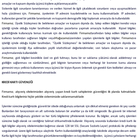
amaçlar ve kapsam dışında üçüncü kişilere açıklanmayacaktır.
Sistemle ilgili sorunların tanımlanması ve verilen hizmet ile ilgili çıkabilecek sorunların veya uyuşmazlıkların
hızla çözülmesi için,
Firmamız
, üyelerinin IP adresini kaydetmekte ve bunu kullanmaktadır. IP adresleri,
kullanıcıları genel bir şekilde tanımlamak ve kapsamlı demografik bilgi toplamak amacıyla da kullanılabilir.
Firmamız
, Üyelik Sözleşmesi ile belirlenen amaçlar ve kapsam dışında da, talep edilen bilgileri kendisi veya
işbirliği içinde olduğu kişiler tarafından doğrudan pazarlama yapmak amacıyla kullanabilir. Kişisel bilgiler,
gerektiğinde kullanıcıyla temas kurmak için de kullanılabilir.
Firmamız
tarafından talep edilen bilgiler veya
kullanıcı tarafından sağlanan bilgiler veya
Mağazamız
üzerinden yapılan işlemlerle ilgili bilgiler;
Firmamız
ve
işbirliği içinde olduğu kişiler tarafından, "Üyelik Sözleşmesi" ile belirlenen amaçlar ve kapsam dışında da,
üyelerimizin kimliği ifşa edilmeden çeşitli istatistiksel değerlendirmeler, veri tabanı oluşturma ve pazar
araştırmalarında kullanılabilir.
Firmamız
, gizli bilgileri kesinlikle özel ve gizli tutmayı, bunu bir sır saklama yükümü olarak addetmeyi ve
gizliliğin sağlanması ve sürdürülmesi, gizli bilginin tamamının veya herhangi bir kısmının kamu alanına
girmesini veya yetkisiz kullanımını veya üçüncü bir kişiye ifşasını önlemek için gerekli tüm tedbirleri almayı ve
gerekli özeni göstermeyi taahhüt etmektedir.
KREDİ KARTI GÜVENLİĞİ
Firmamız
, alışveriş sitelerimizden alışveriş yapan kredi kartı sahiplerinin güvenliğini ilk planda tutmaktadır.
Kredi kartı bilgileriniz hiçbir şekilde sistemimizde saklanmamaktadır.
İşlemler sürecine girdiğinizde güvenli bir sitede olduğunuzu anlamak için dikkat etmeniz gereken iki şey vardır.
Bunlardan biri tarayıcınızın en alt satırında bulunan bir anahtar ya da kilit simgesidir. Bu güvenli bir internet
sayfasında olduğunuzu gösterir ve her türlü bilgileriniz şifrelenerek korunur. Bu bilgiler, ancak satış işlemleri
sürecine bağlı olarak ve verdiğiniz talimat istikametinde kullanılır. Alışveriş sırasında kullanılan kredi kartı ile
ilgili bilgiler alışveriş sitelerimizden bağımsız olarak 128 bit SSL (Secure Sockets Layer) protokolü ile şifrelenip
sorgulanmak üzere ilgili bankaya ulaştırılır. Kartın kullanılabilirliği onaylandığı takdirde alışverişe devam edilir.
Kartla ilgili hiçbir bilgi tarafımızdan görüntülenemediğinden ve kaydedilmediğinden, üçüncü şahısların herhangi