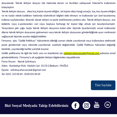
dosyalarıdır. Teknik iletişim dosyası site hakkında durum ve tercihleri saklayarak İnternet'in kullanımını
kolaylaştırır.
Teknik iletişim dosyası, siteyi kaç kişinin ziyaret ettiğini, bir kişinin siteyi hangi amaçla, kaç kez ziyaret ettiğini
ve ne kadar sitede kaldıkları hakkında istatistiksel bilgileri elde etmeye ve kullanıcılar için özel tasarlanmış
kullanıcı sayfalarından dinamik olarak reklam ve içerik üretilmesine yardımcı olur. Teknik iletişim dosyası, ana
bellekte veya e-postanızdan veri veya başkaca herhangi bir kişisel bilgi almak için tasarlanmamıştır.
Tarayıcıların pek çoğu başta teknik iletişim dosyasını kabul eder biçimde tasarlanmıştır ancak kullanıcılar
dilerse teknik iletişim dosyasının gelmemesi veya teknik iletişim dosyasının gönderildiğinde uyarı verilmesini
sağlayacak biçimde ayarları değiştirebilirler.
Firmamız, işbu "Gizlilik Politikası" hükümlerini dilediği zaman sitede yayınlamak veya kullanıcılara elektronik
posta göndermek veya sitesinde yayınlamak suretiyle değiştirebilir. Gizlilik Politikası hükümleri değiştiği
takdirde, yayınlandığı tarihte yürürlük kazanır.
Gizlilik politikamız ile ilgili her türlü soru ve önerileriniz için
cetinkayahavuzculuk@gmail.com
adresine email
gönderebilirsiniz. Firmamız’a ait aşağıdaki iletişim bilgilerinden ulaşabilirsiniz.
Firma Ünvanı : Namık Çetinkaya
Adres : Kumbahçe Mah. Atatürk Cad. 151/D-2 Bodrum / MUĞLA
Eposta : cetinkayahavuzculuk@gmail.com
Tel: 0252 -313 00 69 - 0530 031 00 69
Tüm Sayfalar
Bizi Sosyal Medyada Takip Edebilirsiniz