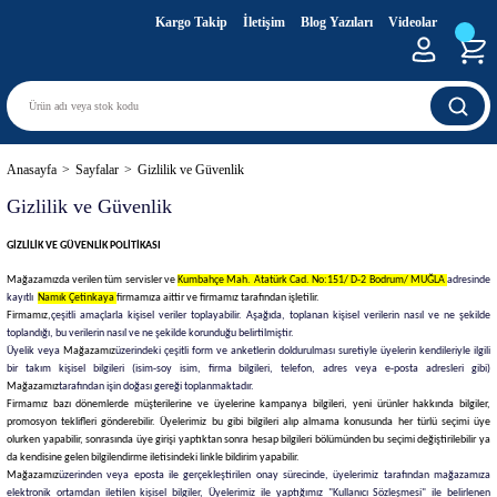
Kargo Takip
İletişim
Blog Yazıları
Videolar
Anasayfa
Sayfalar
Gizlilik ve Güvenlik
Gizlilik ve Güvenlik
GİZLİLİK VE GÜVENLİK POLİTİKASI
Mağazamızda verilen tüm servisler ve
Kumbahçe Mah. Atatürk Cad. No:151/ D-2 Bodrum/ MUĞLA
adresinde
kayıtlı
Namık Çetinkaya
firmamıza aittir ve firmamız tarafından işletilir.
Firmamız,
çeşitli amaçlarla kişisel veriler toplayabilir. Aşağıda, toplanan kişisel verilerin nasıl ve ne şekilde
toplandığı, bu verilerin nasıl ve ne şekilde korunduğu belirtilmiştir.
Üyelik veya
Mağazamız
üzerindeki çeşitli form ve anketlerin doldurulması suretiyle üyelerin kendileriyle ilgili
bir takım kişisel bilgileri (isim-soy isim, firma bilgileri, telefon, adres veya e-posta adresleri gibi)
Mağazamız
tarafından işin doğası gereği toplanmaktadır.
Firmamız bazı dönemlerde müşterilerine ve üyelerine kampanya bilgileri, yeni ürünler hakkında bilgiler,
promosyon teklifleri gönderebilir. Üyelerimiz bu gibi bilgileri alıp almama konusunda her türlü seçimi üye
olurken yapabilir, sonrasında üye girişi yaptıktan sonra hesap bilgileri bölümünden bu seçimi değiştirilebilir ya
da kendisine gelen bilgilendirme iletisindeki linkle bildirim yapabilir.
Mağazamız
üzerinden veya eposta ile gerçekleştirilen onay sürecinde, üyelerimiz tarafından mağazamıza
elektronik ortamdan iletilen kişisel bilgiler, Üyelerimiz ile yaptığımız "Kullanıcı Sözleşmesi" ile belirlenen