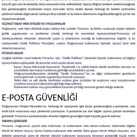
karşı 60 gün süre ile bekletilip daha sonrasında imha edilmektedir. Sipariş ettiğiniz ürünlerin bedeli karşılığında
bize göndereceğiniz tarafınızdan onaylı mail-order formu bedeli dışında herhangi bir bedelin kartınızdan
çekilmesi halinde doğal olarak bankaya itiraz edebilir ve bu tutarın ödenmesini engelleyebileceğiniz için bir risk
oluşturmamaktadır.
ÜÇÜNCÜ TARAF WEB SİTELERİ VE UYGULAMALAR
Mağazamız, web sitesi dâhilinde başka sitelere link verebilir. Firmamız, bu linkler vasıtasıyla erişilen sitelerin
gizlilik uygulamaları ve içeriklerine yönelik herhangi bir sorumluluk taşımamaktadır.
Firmamıza ait
sitede
yayınlanan reklamlar, reklamcılık yapan iş ortaklarımız aracılığı ile kullanıcılarımıza dağıtılır. İş bu
sözleşmedeki Gizlilik Politikası Prensipleri, sadece Mağazamızın kullanımına ilişkindir, üçüncü taraf web
sitelerini kapsamaz.
İSTİSNAİ HALLER
Aşağıda belirtilen sınırlı hallerde Firmamız, işbu "Gizlilik Politikası" hükümleri dışında kullanıcılara ait bilgileri
üçüncü kişilere açıklayabilir. Bu durumlar sınırlı sayıda olmak üzere;
Kanun, Kanun Hükmünde Kararname, Yönetmelik v.b. yetkili hukuki otorite tarafından çıkarılan ve
yürürlülükte olan hukuk kurallarının getirdiği zorunluluklara uymak;
Mağazamızınkullanıcılarla akdettiği "Üyelik Sözleşmesi"'nin ve diğer sözleşmelerin gereklerini
yerine getirmek ve bunları uygulamaya koymak amacıyla;
Yetkili idari ve adli otorite tarafından usulüne göre yürütülen bir araştırma veya soruşturmanın
yürütümü amacıyla kullanıcılarla ilgili bilgi talep edilmesi;
Kullanıcıların hakları veya güvenliklerini korumak için bilgi vermenin gerekli olduğu hallerdir.
E-POSTA GÜVENLİĞİ
Mağazamızın Müşteri Hizmetleri’ne, herhangi bir siparişinizle ilgili olarak göndereceğiniz e-postalarda, asla
kredi kartı numaranızı veya şifrelerinizi yazmayınız. E-postalarda yer alan bilgiler üçüncü şahıslar tarafından
görülebilir. Firmamız e-postalarınızdan aktarılan bilgilerin güvenliğini hiçbir koşulda garanti edemez.
TARAYICI ÇEREZLERİ
Firmamız, mağazamızı ziyaret eden kullanıcılar ve kullanıcıların web sitesini kullanımı hakkındaki bilgileri
teknik bir iletişim dosyası (Çerez-Cookie) kullanarak elde edebilir. Bahsi geçen teknik iletişim dosyaları, ana
bellekte saklanmak üzere bir internet sitesinin kullanıcının tarayıcısına (browser) gönderdiği küçük metin