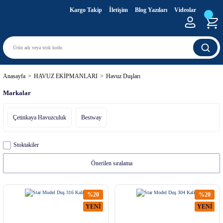
Kargo Takip
İletişim
Blog Yazıları
Videolar
Anasayfa
HAVUZ EKİPMANLARI
Havuz Duşları
Markalar
Çetinkaya Havuzculuk
Bestway
Stoktakiler
%20
%20
YENİ
YENİ