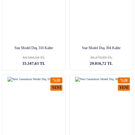
Star Model Duş 316 Kalite
Star Model Duş 304 Kalite
44.184,54 TL
36.270,89 TL
35.347,63 TL
29.016,72 TL
%20
%20
YENİ
YENİ