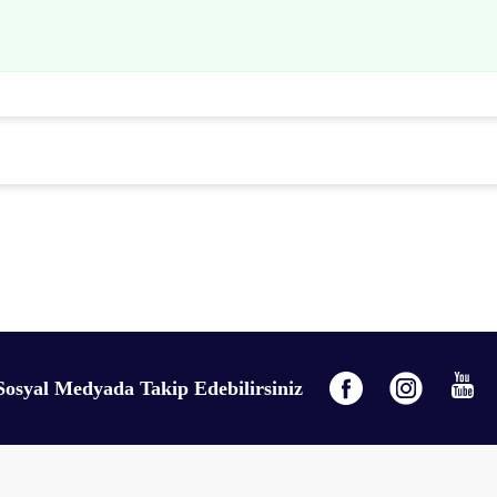
gördüğünüz noktaları öneri formunu kullanarak tarafımıza iletebilirsiniz.
Bu ürüne ilk yorumu siz yapın!
Yorum Yaz
Sosyal Medyada Takip Edebilirsiniz