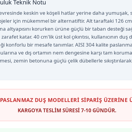
uluk Teknik Notu
vresinde keskin ve köşeli hatlar yerine daha yumuşak, sil
ler için mükemmel bir alternatiftir. Alt taraftaki 126 cm'
a altyapısını korurken ürüne güçlü bir taban desteği sağ
zarafet katar. 40 cm'lik üst kol çıkıntısı, kullanıcının du
ği konforlu bir mesafe tanımlar. AISI 304 kalite paslanm
 sularına ve dış ortamın nem dengesine karşı tam koruma
emesi, zemin betonuna güçlü çelik dübellerle sıkıştırılarak
M PASLANMAZ DUŞ MODELLERİ SİPARİŞ ÜZERİNE 
KARGOYA TESLİM SÜRESİ 7-10 GÜNDÜR.