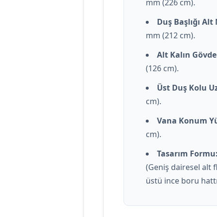
mm (226 cm).
Duş Başlığı Alt
mm (212 cm).
Alt Kalın Gövde
(126 cm).
Üst Duş Kolu U
cm).
Vana Konum Yü
cm).
Tasarım Formu
(Geniş dairesel alt 
üstü ince boru hattı