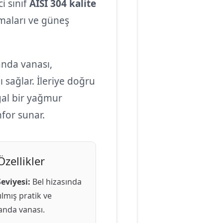
i sınıf
AISI 304 kalite
amaları ve güneş
nda vanası,
ı sağlar. İleriye doğru
ğal bir yağmur
nfor sunar.
zellikler
eviyesi:
Bel hizasında
lmış pratik ve
anda vanası.