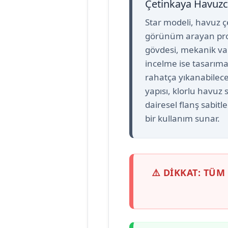
Çetinkaya Havuzc
Star modeli, havuz çe
görünüm arayan proje
gövdesi, mekanik van
incelme ise tasarıma 
rahatça yıkanabilece
yapısı, klorlu havuz
dairesel flanş sabitl
bir kullanım sunar.
⚠️ DİKKAT: TÜ