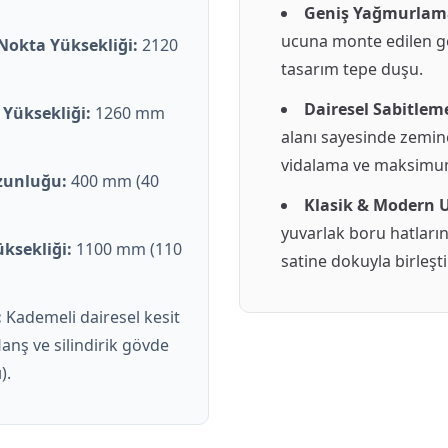
Geniş Yağmurlama
ucuna monte edilen gen
 Nokta Yüksekliği:
2120
tasarım tepe duşu.
Dairesel Sabitleme
 Yüksekliği:
1260 mm
alanı sayesinde zemi
vidalama ve maksimum
zunluğu:
400 mm (40
Klasik & Modern 
yuvarlak boru hatlar
ksekliği:
1100 mm (110
satine dokuyla birleşti
:
Kademeli dairesel kesit
flanş ve silindirik gövde
).