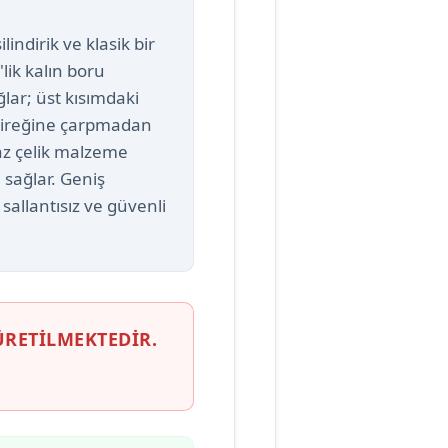
indirik ve klasik bir
lik kalın boru
lar; üst kısımdaki
ş direğine çarpmadan
az çelik malzeme
 sağlar. Geniş
 sallantısız ve güvenli
ÜRETİLMEKTEDİR.