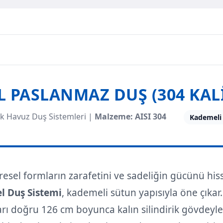
 PASLANMAZ DUŞ (304 KALI
rik Havuz Duş Sistemleri |
Malzeme: AISI 304
Kademeli 
esel formların zarafetini ve sadeliğin gücünü his
l Duş Sistemi
, kademeli sütun yapısıyla öne çıkar
rı doğru 126 cm boyunca kalın silindirik gövdeyl