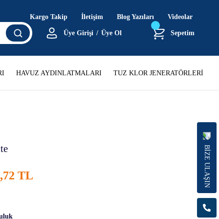
Kargo Takip
İletişim
Blog Yazıları
Videolar
Üye Girişi
/
Üye Ol
Sepetim
I
HAVUZ AYDINLATMALARI
TUZ KLOR JENERATÖRLERİ
te
BİZE ULAŞIN
6,72 TL
uluk