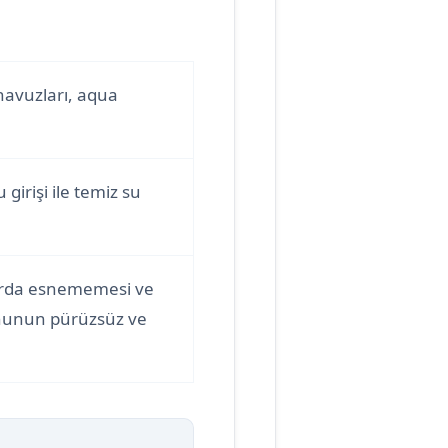
 havuzları, aqua
 girişi ile temiz su
arda esnememesi ve
onunun pürüzsüz ve