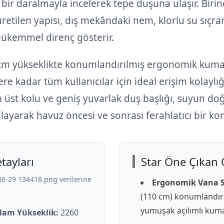
bir daralmayla incelerek tepe duşuna ulaşır. Birinc
retilen yapısı, dış mekândaki nem, klorlu su sıçr
 mükemmel direnç gösterir.
cm yükseklikte konumlandırılmış ergonomik kuma
re kadar tüm kullanıcılar için ideal erişim kolaylığ
ı üst kolu ve geniş yuvarlak duş başlığı, suyun do
ğlayarak havuz öncesi ve sonrası ferahlatıcı bir ko
tayları
Star Öne Çıkan Ö
6-29 134418.png verilerine
Ergonomik Vana S
(110 cm) konumlandırı
yumuşak açılımlı kum
am Yükseklik:
2260