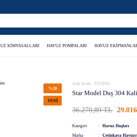
UZ KİMYASALLARI
HAVUZ POMPALARI
HAVUZ EKİPMANLAR
Stok Kodu : PTOD03
%20
Star Model Duş 304 Kali
YENİ
36.270,89 TL
29.01
Kategori
Havuz Duşları
Marka
Çetinkaya Havuzc