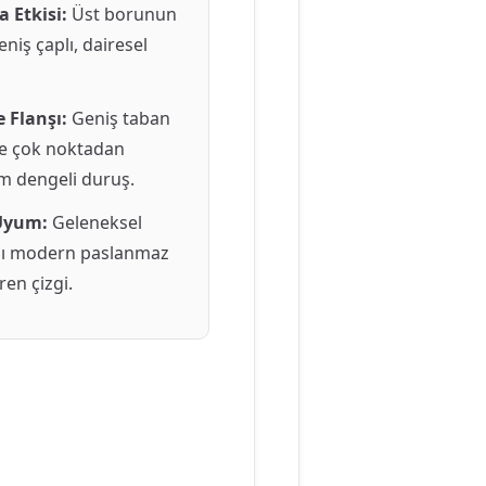
 Etkisi:
Üst borunun
iş çaplı, dairesel
 Flanşı:
Geniş taban
ne çok noktadan
 dengeli duruş.
Uyum:
Geleneksel
ını modern paslanmaz
ren çizgi.