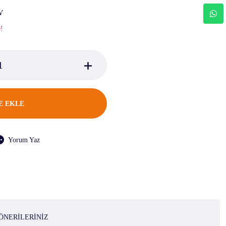
V
e!
E EKLE
Yorum Yaz
ÖNERILERINIZ