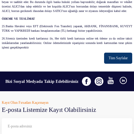
beyan ve taahhüt eder. Bu durumda ilgili banka hukuki yollara başvurabilir; doğacak masrafları ve vekâlet
ücretini ALICI’dan talep edebilir ve her koşulda ALICI’nın borcundan dolayı temerrüde düşmesi halinde,
ALICI, borcun gecikmeli ifasından dolayı SATICI’nın uğradığı zarar ve ziyanını ödeyeceğini kabul eder.
ÖDEME VE TESLİMAT
25.Banka Havalesi veya EFT (Elektronik Fon Transferi) yaparak, AKBANK, FİNANSBANK, KUVEYT
TÜRK ve YAPIKREDİ bankası hesaplarımızdan (TL) herhangi birine yapabilirsiniz.
26.Sitemiz üzerinden kredi kartlarınız ile, Her türlü kredi kartınıza online tek ödeme ya da online taksit
imkânlarından yararlanabilirsiniz. Online ödemelerinizde siparişiniz sonunda kredi kartınızdan tutar çekim
işlemi gerçekleşecektir
Tüm Sayfalar
Bizi Sosyal Medyada Takip Edebilirsiniz
Kayıt Olun Fırsatları Kaçırmayın
E-posta Listemize Kayıt Olabilirsiniz