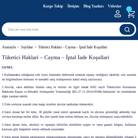
Kargo Takip
İletişim
Blog Yazıları
Videolar
Anasayfa
Sayfalar
Tüketici Haklari – Cayma – İptal İade Koşullari
Tüketici Haklari – Cayma – İptal İade Koşullari
GENEL
:
1.Kullanmakta olduğunuz web sitesi üzerinden elektronik ortamda sipariş verdiğiniz takdirde, size sunulan
ön bilgilendirme formunu ve mesafeli satış sözleşmesini kabul etmiş sayılırsınız.
2.Alıcılar, satın aldıkları ürünün satış ve teslimi ile ilgili olarak 6502 sayılı Tüketicinin Korunması
Hakkında Kanun ve Mesafeli Sözleşmeler Yönetmeliği (RG:27.11.2014/29188) hükümleri ile yürürlükteki
diğer yasalara tabidir.
3.Ürün sevkiyat masrafı olan kargo ücretleri alıcılar tarafından ödenecektir.
4.Satın alınan her bir ürün, 30 günlük yasal süreyi aşmamak kaydı ile alıcının gösterdiği adresteki kişi
ve/veya kuruluşa teslim edilir. Bu süre içinde ürün teslim edilmez ise, Alıcılar sözleşmeyi sona erdirebilir.
5.Satın alınan ürün, eksiksiz ve siparişte belirtilen niteliklere uygun ve varsa garanti belgesi, kullanım
kılavuzu gibi belgelerle teslim edilmek zorundadır.
6.Satın alınan ürünün satılmasının imkansızlaşması durumunda, satıcı bu durumu öğrendiğinden itibaren 3