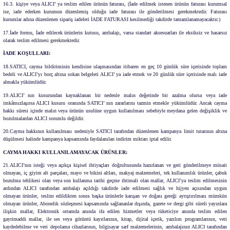
16.3. kişiye veya ALICI’ ya teslim edilen ürünün faturası, (İade edilmek istenen ürünün faturası kurumsal
ise, iade ederken kurumun düzenlemiş olduğu iade faturası ile gönderilmesi gerekmektedir. Faturası
kurumlar adına düzenlenen sipariş iadeleri İADE FATURASI kesilmediği takdirde tamamlanamayacaktır.)
17.İade formu, İade edilecek ürünlerin kutusu, ambalajı, varsa standart aksesuarları ile eksiksiz ve hasarsız
olarak teslim edilmesi gerekmektedir.
İADE KOŞULLARI:
18.SATICI, cayma bildiriminin kendisine ulaşmasından itibaren en geç 10 günlük süre içerisinde toplam
bedeli ve ALICI’yı borç altına sokan belgeleri ALICI’ ya iade etmek ve 20 günlük süre içerisinde malı iade
almakla yükümlüdür.
19.ALICI’ nın kusurundan kaynaklanan bir nedenle malın değerinde bir azalma olursa veya iade
imkânsızlaşırsa ALICI kusuru oranında SATICI’ nın zararlarını tazmin etmekle yükümlüdür. Ancak cayma
hakkı süresi içinde malın veya ürünün usulüne uygun kullanılması sebebiyle meydana gelen değişiklik ve
bozulmalardan ALICI sorumlu değildir.
20.Cayma hakkının kullanılması nedeniyle SATICI tarafından düzenlenen kampanya limit tutarının altına
düşülmesi halinde kampanya kapsamında faydalanılan indirim miktarı iptal edilir.
CAYMA HAKKI KULLANILAMAYACAK ÜRÜNLER:
21.ALICI’nın isteği veya açıkça kişisel ihtiyaçları doğrultusunda hazırlanan ve geri gönderilmeye müsait
olmayan, iç giyim alt parçaları, mayo ve bikini altları, makyaj malzemeleri, tek kullanımlık ürünler, çabuk
bozulma tehlikesi olan veya son kullanma tarihi geçme ihtimali olan mallar, ALICI’ya teslim edilmesinin
ardından ALICI tarafından ambalajı açıldığı takdirde iade edilmesi sağlık ve hijyen açısından uygun
olmayan ürünler, teslim edildikten sonra başka ürünlerle karışan ve doğası gereği ayrıştırılması mümkün
olmayan ürünler, Abonelik sözleşmesi kapsamında sağlananlar dışında, gazete ve dergi gibi süreli yayınlara
ilişkin mallar, Elektronik ortamda anında ifa edilen hizmetler veya tüketiciye anında teslim edilen
gayrimaddi mallar, ile ses veya görüntü kayıtlarının, kitap, dijital içerik, yazılım programlarının, veri
kaydedebilme ve veri depolama cihazlarının, bilgisayar sarf malzemelerinin, ambalajının ALICI tarafından