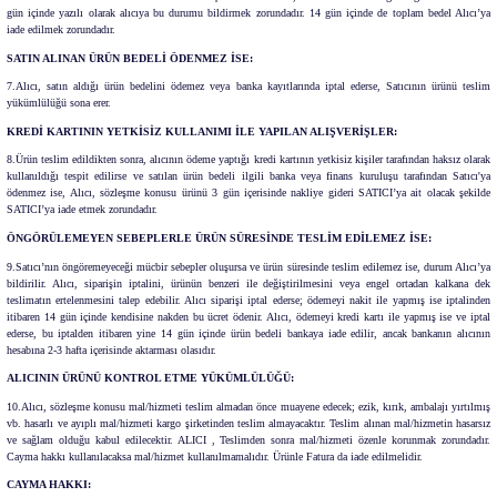
gün içinde yazılı olarak alıcıya bu durumu bildirmek zorundadır. 14 gün içinde de toplam bedel Alıcı’ya
iade edilmek zorundadır.
SATIN ALINAN ÜRÜN BEDELİ ÖDENMEZ İSE:
7.Alıcı, satın aldığı ürün bedelini ödemez veya banka kayıtlarında iptal ederse, Satıcının ürünü teslim
yükümlülüğü sona erer.
KREDİ KARTININ YETKİSİZ KULLANIMI İLE YAPILAN ALIŞVERİŞLER:
8.Ürün teslim edildikten sonra, alıcının ödeme yaptığı kredi kartının yetkisiz kişiler tarafından haksız olarak
kullanıldığı tespit edilirse ve satılan ürün bedeli ilgili banka veya finans kuruluşu tarafından Satıcı'ya
ödenmez ise, Alıcı, sözleşme konusu ürünü 3 gün içerisinde nakliye gideri SATICI’ya ait olacak şekilde
SATICI’ya iade etmek zorundadır.
ÖNGÖRÜLEMEYEN SEBEPLERLE ÜRÜN SÜRESİNDE TESLİM EDİLEMEZ İSE:
9.Satıcı’nın öngöremeyeceği mücbir sebepler oluşursa ve ürün süresinde teslim edilemez ise, durum Alıcı’ya
bildirilir. Alıcı, siparişin iptalini, ürünün benzeri ile değiştirilmesini veya engel ortadan kalkana dek
teslimatın ertelenmesini talep edebilir. Alıcı siparişi iptal ederse; ödemeyi nakit ile yapmış ise iptalinden
itibaren 14 gün içinde kendisine nakden bu ücret ödenir. Alıcı, ödemeyi kredi kartı ile yapmış ise ve iptal
ederse, bu iptalden itibaren yine 14 gün içinde ürün bedeli bankaya iade edilir, ancak bankanın alıcının
hesabına 2-3 hafta içerisinde aktarması olasıdır.
ALICININ ÜRÜNÜ KONTROL ETME YÜKÜMLÜLÜĞÜ:
10.Alıcı, sözleşme konusu mal/hizmeti teslim almadan önce muayene edecek; ezik, kırık, ambalajı yırtılmış
vb. hasarlı ve ayıplı mal/hizmeti kargo şirketinden teslim almayacaktır. Teslim alınan mal/hizmetin hasarsız
ve sağlam olduğu kabul edilecektir. ALICI , Teslimden sonra mal/hizmeti özenle korunmak zorundadır.
Cayma hakkı kullanılacaksa mal/hizmet kullanılmamalıdır. Ürünle Fatura da iade edilmelidir.
CAYMA HAKKI: