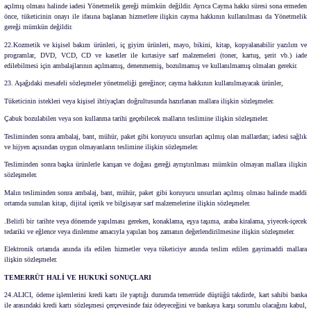
açılmış olması halinde iadesi Yönetmelik gereği mümkün değildir. Ayrıca Cayma hakkı süresi sona ermeden
önce, tüketicinin onayı ile ifasına başlanan hizmetlere ilişkin cayma hakkının kullanılması da Yönetmelik
gereği mümkün değildir.
22.Kozmetik ve kişisel bakım ürünleri, iç giyim ürünleri, mayo, bikini, kitap, kopyalanabilir yazılım ve
programlar, DVD, VCD, CD ve kasetler ile kırtasiye sarf malzemeleri (toner, kartuş, şerit vb.) iade
edilebilmesi için ambalajlarının açılmamış, denenmemiş, bozulmamış ve kullanılmamış olmaları gerekir.
23. Aşağıdaki mesafeli sözleşmeler yönetmeliği gereğince; cayma hakkının kullanılmayacak ürünler,
Tüketicinin istekleri veya kişisel ihtiyaçları doğrultusunda hazırlanan mallara ilişkin sözleşmeler.
Çabuk bozulabilen veya son kullanma tarihi geçebilecek malların teslimine ilişkin sözleşmeler.
Tesliminden sonra ambalaj, bant, mühür, paket gibi koruyucu unsurları açılmış olan mallardan; iadesi sağlık
ve hijyen açısından uygun olmayanların teslimine ilişkin sözleşmeler.
Tesliminden sonra başka ürünlerle karışan ve doğası gereği ayrıştırılması mümkün olmayan mallara ilişkin
sözleşmeler.
Malın tesliminden sonra ambalaj, bant, mühür, paket gibi koruyucu unsurları açılmış olması halinde maddi
ortamda sunulan kitap, dijital içerik ve bilgisayar sarf malzemelerine ilişkin sözleşmeler.
.Belirli bir tarihte veya dönemde yapılması gereken, konaklama, eşya taşıma, araba kiralama, yiyecek-içecek
tedariki ve eğlence veya dinlenme amacıyla yapılan boş zamanın değerlendirilmesine ilişkin sözleşmeler.
Elektronik ortamda anında ifa edilen hizmetler veya tüketiciye anında teslim edilen gayrimaddi mallara
ilişkin sözleşmeler.
TEMERRÜT HALİ VE HUKUKİ SONUÇLARI
24.ALICI, ödeme işlemlerini kredi kartı ile yaptığı durumda temerrüde düştüğü takdirde, kart sahibi banka
ile arasındaki kredi kartı sözleşmesi çerçevesinde faiz ödeyeceğini ve bankaya karşı sorumlu olacağını kabul,