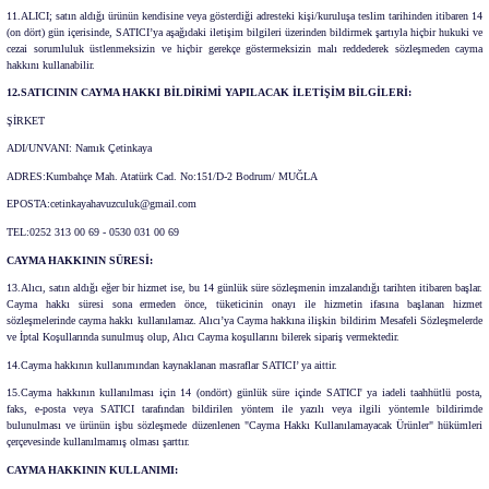
11.ALICI; satın aldığı ürünün kendisine veya gösterdiği adresteki kişi/kuruluşa teslim tarihinden itibaren 14
(on dört) gün içerisinde, SATICI’ya aşağıdaki iletişim bilgileri üzerinden bildirmek şartıyla hiçbir hukuki ve
cezai sorumluluk üstlenmeksizin ve hiçbir gerekçe göstermeksizin malı reddederek sözleşmeden cayma
hakkını kullanabilir.
12.SATICININ CAYMA HAKKI BİLDİRİMİ YAPILACAK İLETİŞİM BİLGİLERİ:
ŞİRKET
ADI/UNVANI: Namık Çetinkaya
ADRES:Kumbahçe Mah. Atatürk Cad. No:151/D-2 Bodrum/ MUĞLA
EPOSTA:cetinkayahavuzculuk@gmail.com
TEL:0252 313 00 69 - 0530 031 00 69
CAYMA HAKKININ SÜRESİ:
13.Alıcı, satın aldığı eğer bir hizmet ise, bu 14 günlük süre sözleşmenin imzalandığı tarihten itibaren başlar.
Cayma hakkı süresi sona ermeden önce, tüketicinin onayı ile hizmetin ifasına başlanan hizmet
sözleşmelerinde cayma hakkı kullanılamaz. Alıcı’ya Cayma hakkına ilişkin bildirim Mesafeli Sözleşmelerde
ve İptal Koşullarında sunulmuş olup, Alıcı Cayma koşullarını bilerek sipariş vermektedir.
14.Cayma hakkının kullanımından kaynaklanan masraflar SATICI’ ya aittir.
15.Cayma hakkının kullanılması için 14 (ondört) günlük süre içinde SATICI' ya iadeli taahhütlü posta,
faks, e-posta veya SATICI tarafından bildirilen yöntem ile yazılı veya ilgili yöntemle bildirimde
bulunulması ve ürünün işbu sözleşmede düzenlenen "Cayma Hakkı Kullanılamayacak Ürünler" hükümleri
çerçevesinde kullanılmamış olması şarttır.
CAYMA HAKKININ KULLANIMI: