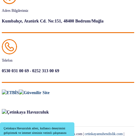
Adres Bilgilerimiz
Kumbahçe, Atatürk Cd. No:151, 48400 Bodrum/Muğla
Telefon
-
0530 031 00 69
0252 313 00 69
Çetinkaya Havuzculuk ailesi, kullanıcı deneyimini
geliştirmek ve internet sitesinin verimli çalışmasını
Copyright 2022-2026 | cetinkayahavuzculuk.com |
cetinkayamuhendislik.com
|