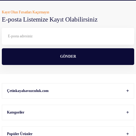
Ürün resmi kalitesiz, bozuk veya görüntülenemiyor.
Kayıt Olun Fırsatları Kaçırmayın
Ürün açıklamasında eksik bilgiler bulunuyor.
E-posta Listemize Kayıt Olabilirsiniz
Ürün bilgilerinde hatalar bulunuyor.
Ürün fiyatı diğer sitelerden daha pahalı.
Bu ürüne benzer farklı alternatifler olmalı.
GÖNDER
Gönder
Çetinkayahavuzculuk.com
Kategoriler
Popüler Ürünler