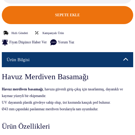
SEPETE EKLE
Hızlı Gönderi
Kampanyalı Ürün
Fiyatı Düşünce Haber Ver
Yorum Yaz
Ürün Bilgisi
Havuz Merdiven Basamağı
Havuz merdiven basamağı
, havuza güvenli giriş-çıkış için tasarlanmış, dayanıklı ve
kaymaz yüzeyli bir ekipmandır.
UV dayanımlı plastik gövdeye sahip olup, üst kısmında kauçuk ped bulunur.
Ø43 mm çapındaki paslanmaz merdiven borularıyla tam uyumludur.
Ürün Özellikleri