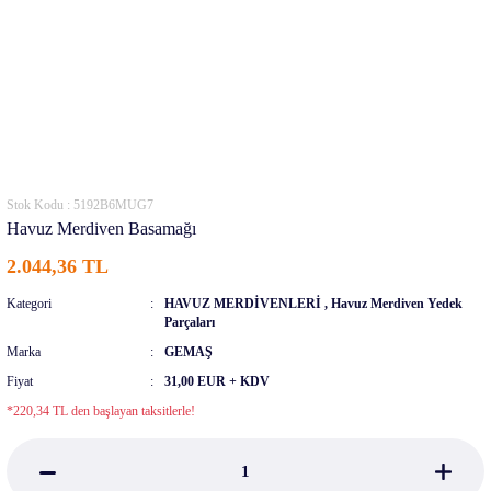
Stok Kodu : 5192B6MUG7
Havuz Merdiven Basamağı
2.044,36 TL
Kategori
HAVUZ MERDİVENLERİ
,
Havuz Merdiven Yedek
Parçaları
Marka
GEMAŞ
Fiyat
31,00 EUR + KDV
*220,34 TL den başlayan taksitlerle!