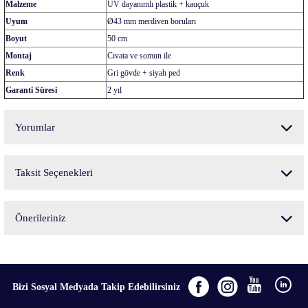
Malzeme
UV dayanımlı plastik + kauçuk
Uyum
Ø43 mm merdiven boruları
Boyut
50 cm
Montaj
Cıvata ve somun ile
Renk
Gri gövde + siyah ped
Garanti Süresi
2 yıl
Yorumlar
Taksit Seçenekleri
Bu ürüne ilk yorumu siz yapın!
Önerileriniz
Yorum Yaz
Bu ürünün fiyat bilgisi, resim, ürün açıklamalarında ve diğer konularda yetersiz
gördüğünüz noktaları öneri formunu kullanarak tarafımıza iletebilirsiniz.
Görüş ve önerileriniz için teşekkür ederiz.
Bizi Sosyal Medyada Takip Edebilirsiniz