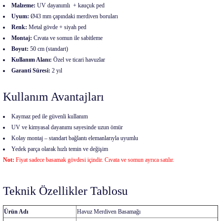
Malzeme:
UV dayanımlı + kauçuk ped
Uyum:
Ø43 mm çapındaki merdiven boruları
Renk:
Metal gövde + siyah ped
Montaj:
Cıvata ve somun ile sabitleme
Boyut:
50 cm (standart)
Kullanım Alanı:
Özel ve ticari havuzlar
Garanti Süresi:
2 yıl
Kullanım Avantajları
Kaymaz ped ile güvenli kullanım
UV ve kimyasal dayanımı sayesinde uzun ömür
Kolay montaj – standart bağlantı elemanlarıyla uyumlu
Yedek parça olarak hızlı temin ve değişim
Not:
Fiyat sadece basamak gövdesi içindir. Cıvata ve somun ayrıca satılır.
Teknik Özellikler Tablosu
Ürün Adı
Havuz Merdiven Basamağı