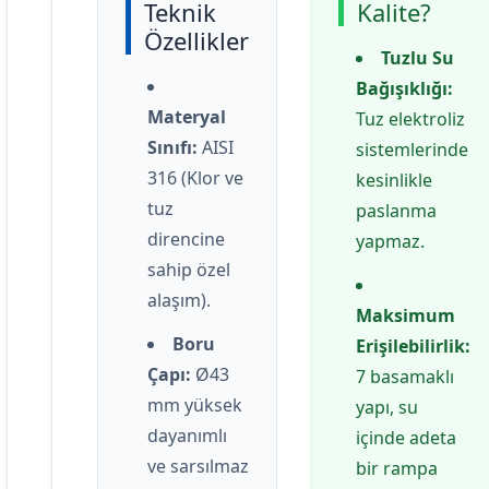
Teknik
Kalite?
Özellikler
Tuzlu Su
Bağışıklığı:
Materyal
Tuz elektroliz
Sınıfı:
AISI
sistemlerinde
316 (Klor ve
kesinlikle
tuz
paslanma
direncine
yapmaz.
sahip özel
alaşım).
Maksimum
Boru
Erişilebilirlik:
Çapı:
Ø43
7 basamaklı
mm yüksek
yapı, su
dayanımlı
içinde adeta
ve sarsılmaz
bir rampa