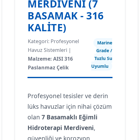
MERDIVENI (7
BASAMAK - 316
KALITE)
Kategori: Profesyonel
Marine
Havuz Sistemleri |
Grade /
Malzeme: AISI 316
Tuzlu Su
Uyumlu
Paslanmaz Çelik
Profesyonel tesisler ve derin
lüks havuzlar için nihai çözüm
olan
7 Basamaklı Eğimli
Hidroterapi Merdiveni
,
güvenliği ve korozyon