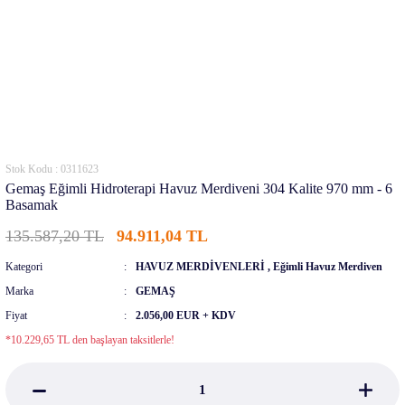
Stok Kodu : 0311623
Gemaş Eğimli Hidroterapi Havuz Merdiveni 304 Kalite 970 mm - 6
Basamak
135.587,20 TL
94.911,04 TL
Kategori
HAVUZ MERDİVENLERİ
,
Eğimli Havuz Merdiven
Marka
GEMAŞ
Fiyat
2.056,00 EUR + KDV
*10.229,65 TL den başlayan taksitlerle!