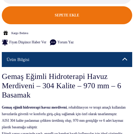
SEPETE EKLE
Kargo Bedava
Fiyatı Düşünce Haber Ver
Yorum Yaz
Ürün Bilgisi
Gemaş Eğimli Hidroterapi Havuz
Merdiveni – 304 Kalite – 970 mm – 6
Basamak
Gemaş eğimli hidroterapi havuz merdiveni
, rehabilitasyon ve terapi amaçlı kullanılan
havuzlarda güvenli ve konforlu giriş-çıkış sağlamak için özel olarak tasarlanmıştır.
AISI 304 kalite paslanmaz çelikten üretilmiş olup, 970 mm genişliğe ve 6 adet kaymaz
plastik basamağa sahiptir.
Eğimli yapısı sayesinde yaşlı, engelli ve hareket kısıtlı kullanıcılar için ideal çözümdür.