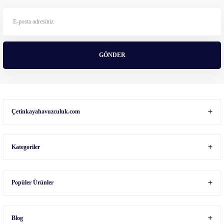
Ürün bilgilerinde hatalar bulunuyor.
Ürün fiyatı diğer sitelerden daha pahalı.
Bu ürüne benzer farklı alternatifler olmalı.
GÖNDER
Gönder
Çetinkayahavuzculuk.com
Kategoriler
Popüler Ürünler
Blog