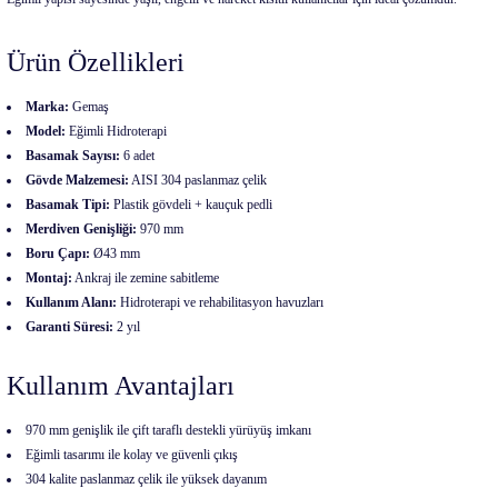
Ürün Özellikleri
Marka:
Gemaş
Model:
Eğimli Hidroterapi
Basamak Sayısı:
6 adet
Gövde Malzemesi:
AISI 304 paslanmaz çelik
Basamak Tipi:
Plastik gövdeli + kauçuk pedli
Merdiven Genişliği:
970 mm
Boru Çapı:
Ø43 mm
Montaj:
Ankraj ile zemine sabitleme
Kullanım Alanı:
Hidroterapi ve rehabilitasyon havuzları
Garanti Süresi:
2 yıl
Kullanım Avantajları
970 mm genişlik ile çift taraflı destekli yürüyüş imkanı
Eğimli tasarımı ile kolay ve güvenli çıkış
304 kalite paslanmaz çelik ile yüksek dayanım