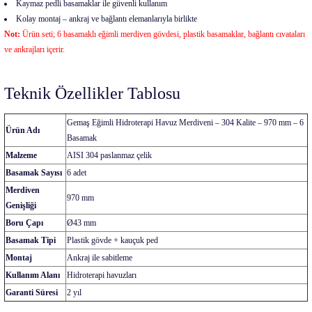
Kaymaz pedli basamaklar ile güvenli kullanım
Kolay montaj – ankraj ve bağlantı elemanlarıyla birlikte
Not:
Ürün seti; 6 basamaklı eğimli merdiven gövdesi, plastik basamaklar, bağlantı cıvataları
ve ankrajları içerir.
Teknik Özellikler Tablosu
Gemaş Eğimli Hidroterapi Havuz Merdiveni – 304 Kalite – 970 mm – 6
Ürün Adı
Basamak
Malzeme
AISI 304 paslanmaz çelik
Basamak Sayısı
6 adet
Merdiven
970 mm
Genişliği
Boru Çapı
Ø43 mm
Basamak Tipi
Plastik gövde + kauçuk ped
Montaj
Ankraj ile sabitleme
Kullanım Alanı
Hidroterapi havuzları
Garanti Süresi
2 yıl