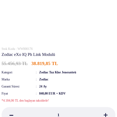
Stok Kodu : WW000176
Zodiac eXo IQ Ph Link Modulü
55.456,93 TL
38.819,85 TL
Kategori
Zodiac Tuz Klor Jeneratörü
Marka
Zodiac
Garanti Süresi
24 Ay
Fiyat
840,00 EUR + KDV
*4.184,06 TL den başlayan taksitlerle!