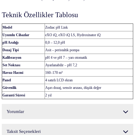
Teknik Özellikler Tablosu
Model
Zodiac pH Link
Uyumlu Cihazlar
eXO iQ, eXO iQ LS, Hydroxinator iQ
pH Aralığı
0,0 – 12,0 pH
Dozaj Tipi
Asit – peristaltik pompa
Kalibrasyon
pH 4 ve pH 7 – yarı otomatik
Set Noktası
Ayarlanabilir – pH 7,2
Havuz Hacmi
160–170 m³
Panel
4 satırlı LCD ekran
Güvenlik
Aşırı dozaj, sensör arızası, düşük değer
Garanti Süresi
2 yıl
Yorumlar
Taksit Seçenekleri