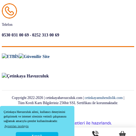
Telefon
-
0530 031 00 69
0252 313 00 69
Copyright 2022-2026 | cetinkayahavuzculuk.com |
cetinkayamuhendislik.com
|
Tüm Kredi Kartı Bilgileriniz 256bit SSL Sertifikası ile korunmaktadır.
Çetinkaya Havuzculuk ailesi, kullanıcı deneyimini
geliştirmek ve internet sitesinin verimli çalışmasını
sağlamak amacıyla çerezler kullanılmaktadır.
ideasoft
ile
e-
Ayrıntıları inceleyin
hazırlandı.
ticaret
paketleri
Kapat X