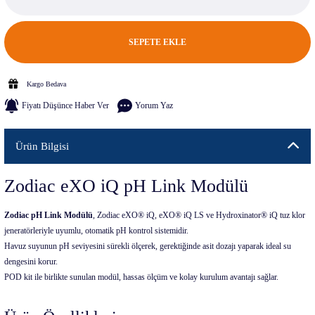
SEPETE EKLE
Kargo Bedava
Fiyatı Düşünce Haber Ver
Yorum Yaz
Ürün Bilgisi
Zodiac eXO iQ pH Link Modülü
Zodiac pH Link Modülü
, Zodiac eXO® iQ, eXO® iQ LS ve Hydroxinator® iQ tuz klor
jeneratörleriyle uyumlu, otomatik pH kontrol sistemidir.
Havuz suyunun pH seviyesini sürekli ölçerek, gerektiğinde asit dozajı yaparak ideal su
dengesini korur.
POD kit ile birlikte sunulan modül, hassas ölçüm ve kolay kurulum avantajı sağlar.