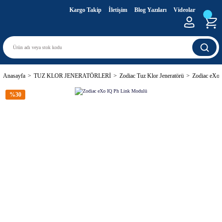
Kargo Takip
İletişim
Blog Yazıları
Videolar
Anasayfa
TUZ KLOR JENERATÖRLERİ
Zodiac Tuz Klor Jeneratörü
Zodiac eXo
%30