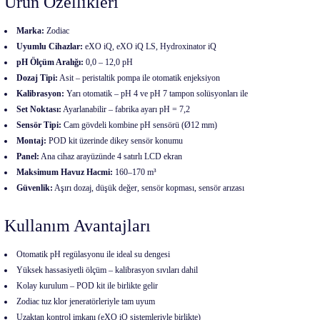
Ürün Özellikleri
Marka:
Zodiac
Uyumlu Cihazlar:
eXO iQ, eXO iQ LS, Hydroxinator iQ
pH Ölçüm Aralığı:
0,0 – 12,0 pH
Dozaj Tipi:
Asit – peristaltik pompa ile otomatik enjeksiyon
Kalibrasyon:
Yarı otomatik – pH 4 ve pH 7 tampon solüsyonları ile
Set Noktası:
Ayarlanabilir – fabrika ayarı pH = 7,2
Sensör Tipi:
Cam gövdeli kombine pH sensörü (Ø12 mm)
Montaj:
POD kit üzerinde dikey sensör konumu
Panel:
Ana cihaz arayüzünde 4 satırlı LCD ekran
Maksimum Havuz Hacmi:
160–170 m³
Güvenlik:
Aşırı dozaj, düşük değer, sensör kopması, sensör arızası
Kullanım Avantajları
Otomatik pH regülasyonu ile ideal su dengesi
Yüksek hassasiyetli ölçüm – kalibrasyon sıvıları dahil
Kolay kurulum – POD kit ile birlikte gelir
Zodiac tuz klor jeneratörleriyle tam uyum
Uzaktan kontrol imkanı (eXO iQ sistemleriyle birlikte)