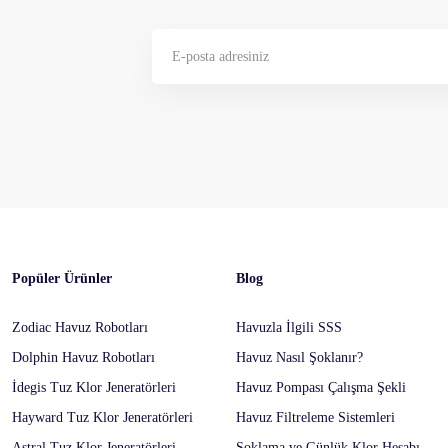
Gönder
Popüler Ürünler
Blog
Zodiac Havuz Robotları
Havuzla İlgili SSS
Dolphin Havuz Robotları
Havuz Nasıl Şoklanır?
İdegis Tuz Klor Jeneratörleri
Havuz Pompası Çalışma Şekli
Hayward Tuz Klor Jeneratörleri
Havuz Filtreleme Sistemleri
Astral Tuz Klor Jeneratörleri
Şoklama ve Günlük Klor Hesabı