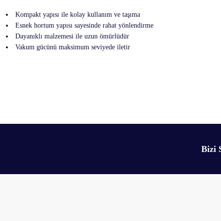
Kompakt yapısı ile kolay kullanım ve taşıma
Esnek hortum yapısı sayesinde rahat yönlendirme
Dayanıklı malzemesi ile uzun ömürlüdür
Vakum gücünü maksimum seviyede iletir
Bu ürünün fiyat bilgisi, resim, ürün açıklamalarında ve diğer konularda yetersiz 
Görüş ve önerileriniz için teşekkür ederiz.
Ürün resmi kalitesiz, bozuk veya görüntülenemiyor.
Bizi 
Ürün açıklamasında eksik bilgiler bulunuyor.
Ürün bilgilerinde hatalar bulunuyor.
Ürün fiyatı diğer sitelerden daha pahalı.
Bu ürüne benzer farklı alternatifler olmalı.