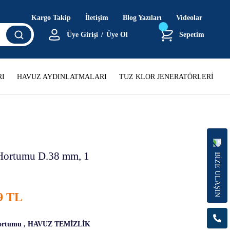
Kargo Takip
İletişim
Blog Yazıları
Videolar
Üye Girişi
/
Üye Ol
Sepetim
I
HAVUZ AYDINLATMALARI
TUZ KLOR JENERATÖRLERİ
Hortumu D.38 mm, 1
BİZE ULAŞIN
9 TL
ortumu
,
HAVUZ TEMİZLİK