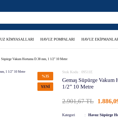
UZ KİMYASALLARI
HAVUZ POMPALARI
HAVUZ EKİPMANLAR
 Süpürge Vakum Hortumu D.38 mm, 1 1/2” 10 Metre
Stok Kodu : 09511E
%35
Gemaş Süpürge Vakum 
1/2” 10 Metre
YENİ
2.901,67 TL
1.886,0
Kategori
Havuz Süpürge H