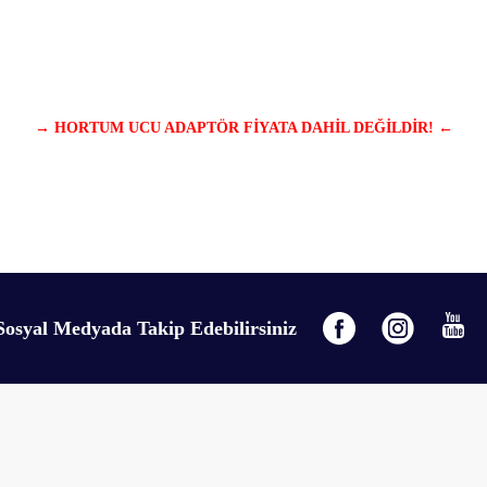
→ HORTUM UCU ADAPTÖR FİYATA DAHİL DEĞİLDİR! ←
gördüğünüz noktaları öneri formunu kullanarak tarafımıza iletebilirsiniz.
Bu ürüne ilk yorumu siz yapın!
Sosyal Medyada Takip Edebilirsiniz
Yorum Yaz