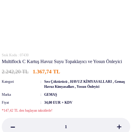
Stok Kodu : 07430
Multiflock C Kartuş Havuz Suyu Topaklayıcı ve Yosun Önleyici
2.242,20 TL
1.367,74 TL
Kategori
Sıvı Çöktürücü
,
HAVUZ KİMYASALLARI
,
Gemaş
Havuz Kimyasalları
,
Yosun Önleyici
Marka
GEMAŞ
Fiyat
34,00 EUR + KDV
*147,42 TL den başlayan taksitlerle!