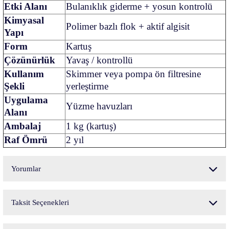
Etki Alanı
Bulanıklık giderme + yosun kontrolü
Kimyasal
Polimer bazlı flok + aktif algisit
Yapı
Form
Kartuş
Çözünürlük
Yavaş / kontrollü
Kullanım
Skimmer veya pompa ön filtresine
Şekli
yerleştirme
Uygulama
Yüzme havuzları
Alanı
Ambalaj
1 kg (kartuş)
Raf Ömrü
2 yıl
Yorumlar
Taksit Seçenekleri
Bu ürüne ilk yorumu siz yapın!