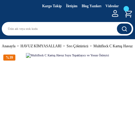
Kargo Takip
İletişim
Blog Yazıları
Videolar
Anasayfa
HAVUZ KİMYASALLARI
Sıvı Çöktürücü
Multiflock C Kartuş Havuz S
%39