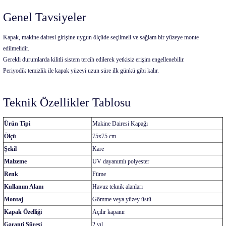
Genel Tavsiyeler
Kapak, makine dairesi girişine uygun ölçüde seçilmeli ve sağlam bir yüzeye monte
edilmelidir.
Gerekli durumlarda kilitli sistem tercih edilerek yetkisiz erişim engellenebilir.
Periyodik temizlik ile kapak yüzeyi uzun süre ilk günkü gibi kalır.
Teknik Özellikler Tablosu
Ürün Tipi
Makine Dairesi Kapağı
Ölçü
75x75 cm
Şekil
Kare
Malzeme
UV dayanımlı polyester
Renk
Füme
Kullanım Alanı
Havuz teknik alanları
Montaj
Gömme veya yüzey üstü
Kapak Özelliği
Açılır kapanır
Garanti Süresi
2 yıl