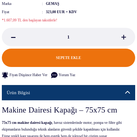
Marka
GEMAŞ
Fiyat
323,00 EUR + KDV
*1.607,09 TL den başlayan taksitlerle!
SEPETE EKLE
Fiyatı Düşünce Haber Ver
Yorum Yaz
Ürün Bilgisi
Makine Dairesi Kapağı – 75x75 cm
75x75 cm makine dairesi kapağı
, havuz sistemlerinde motor, pompa ve filtre gibi
ekipmanların bulunduğu teknik alanların güvenli şekilde kapatılması için kullanılır.
Füme renkli kare tasarımı ile hem estetik hem de işlevsel bir çözüm sunar.