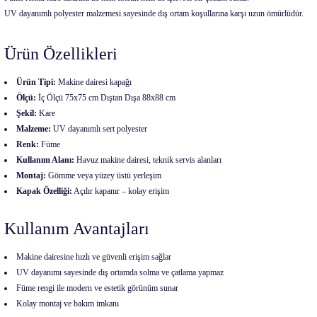
UV dayanımlı polyester malzemesi sayesinde dış ortam koşullarına karşı uzun ömürlüdür.
Ürün Özellikleri
Ürün Tipi:
Makine dairesi kapağı
Ölçü:
İç Ölçü 75x75 cm Dıştan Dışa 88x88 cm
Şekil:
Kare
Malzeme:
UV dayanımlı sert polyester
Renk:
Füme
Kullanım Alanı:
Havuz makine dairesi, teknik servis alanları
Montaj:
Gömme veya yüzey üstü yerleşim
Kapak Özelliği:
Açılır kapanır – kolay erişim
Kullanım Avantajları
Makine dairesine hızlı ve güvenli erişim sağlar
UV dayanımı sayesinde dış ortamda solma ve çatlama yapmaz
Füme rengi ile modern ve estetik görünüm sunar
Kolay montaj ve bakım imkanı