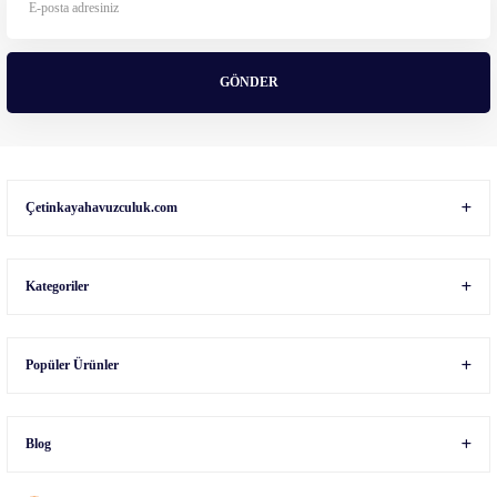
Ürün fiyatı diğer sitelerden daha pahalı.
Bu ürüne benzer farklı alternatifler olmalı.
GÖNDER
Gönder
Çetinkayahavuzculuk.com
Kategoriler
Popüler Ürünler
Blog