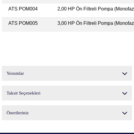
ATS POM004
2,00 HP Ön Filtreli Pompa (Monofaz
ATS POM005
3,00 HP Ön Filtreli Pompa (Monofaz
Yorumlar
Taksit Seçenekleri
Bu ürüne ilk yorumu siz yapın!
Önerileriniz
Yorum Yaz
Bu ürünün fiyat bilgisi, resim, ürün açıklamalarında ve diğer konularda yetersiz