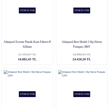
STOKTA YOK
STOKTA YOK
Atlaspool Ecostar Plastik Kum Filtresi Ø
Atlaspool Best Model 3 Hp Havuz
620mm
Pompası 380V
21.103,07 TL
34.886,01 TL
16.882,45 TL
24.420,20 TL
STOKTA YOK
STOKTA YOK