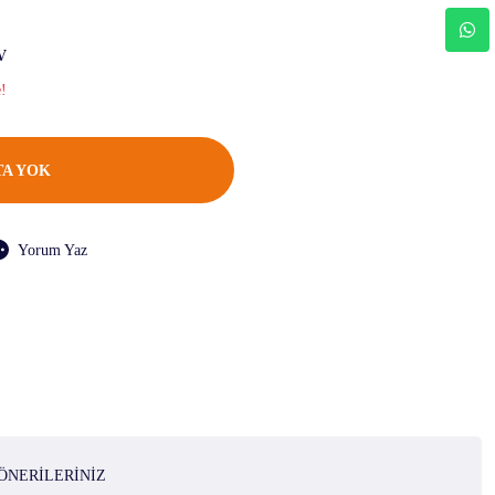
V
e!
A YOK
Yorum Yaz
ÖNERILERINIZ