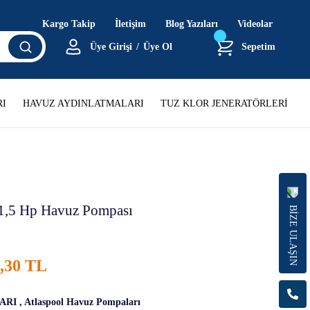
Kargo Takip
İletişim
Blog Yazıları
Videolar
Üye Girişi
/
Üye Ol
Sepetim
I
HAVUZ AYDINLATMALARI
TUZ KLOR JENERATÖRLERİ
i 1,5 Hp Havuz Pompası
BİZE ULAŞIN
2,30 TL
ARI
,
Atlaspool Havuz Pompaları