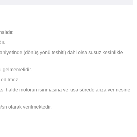
lıdır.
ır.
iyetinde (dönüş yönü tesbiti) dahi olsa susuz kesinlikle
u gelmemelidir.
 edilmez.
ksi halde motorun ısınmasına ve kısa sürede arıza vermesine
sn olarak verilmektedir.