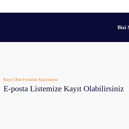
Bu ürünün fiyat bilgisi, resim, ürün açıklamalarında ve diğer konularda yetersiz 
Görüş ve önerileriniz için teşekkür ederiz.
Ürün resmi kalitesiz, bozuk veya görüntülenemiyor.
Bizi 
Ürün açıklamasında eksik bilgiler bulunuyor.
Ürün bilgilerinde hatalar bulunuyor.
Ürün fiyatı diğer sitelerden daha pahalı.
Bu ürüne benzer farklı alternatifler olmalı.
Kayıt Olun Fırsatları Kaçırmayın
E-posta Listemize Kayıt Olabilirsiniz