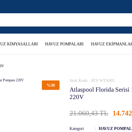
UZ KİMYASALLARI
HAVUZ POMPALARI
HAVUZ EKİPMANLAR
20V
Stok Kodu : ATS WTA005
%30
Atlaspool Florida Seris
220V
21.060,43 TL
14.74
Kategori
HAVUZ POMPAL