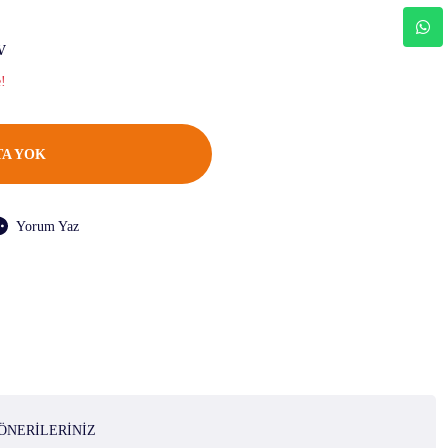
V
e!
A YOK
Yorum Yaz
ÖNERILERINIZ