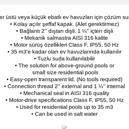
Yer üstü veya küçük ebatlı ev havuzları için çözüm su
• Kolay açılır şeffaf kapak. (Alet gerektirmez)
• Bağlantı 2'' dıştan dişli, 1 ¼'' içten dişli
• Mekanik salmastra AISI 316 kalite
• Motor sürüş özellikleri Class F, IP55, 50 Hz
• 35 m3'e kadar olan ev havuzlarında kullanılır
• Tuzlu suda kullanılabilir
• The solution for above-ground pools or
small size residential pools
• Easy-open transparent lid. (No tools required)
• Connection thread 2'' external and 1 ¼'' internal
• Mechanical seal in AISI 316 quality
• Motor-drive specifications Class F, IP55, 50 Hz
• Used for residential pools up to 35 m3
• Can be used in salt water