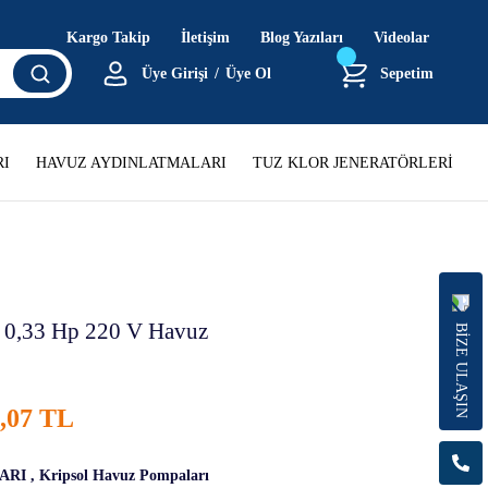
Kargo Takip
İletişim
Blog Yazıları
Videolar
Üye Girişi
/
Üye Ol
Sepetim
I
HAVUZ AYDINLATMALARI
TUZ KLOR JENERATÖRLERİ
 0,33 Hp 220 V Havuz
BİZE ULAŞIN
8,07 TL
ARI
,
Kripsol Havuz Pompaları