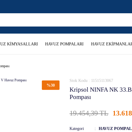
UZ KİMYASALLARI
HAVUZ POMPALARI
HAVUZ EKİPMANLAR
ompası
Stok Kodu : 11515113067
%30
Kripsol NINFA NK 33.B
Pompası
19.454,39 TL
13.61
Kategori
HAVUZ POMPAL