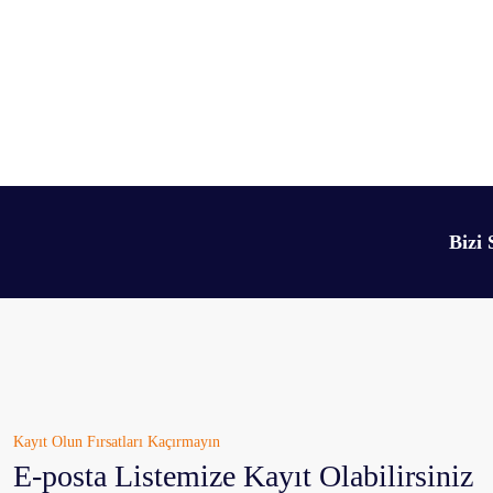
Bu ürünün fiyat bilgisi, resim, ürün açıklamalarında ve diğer konularda yetersiz 
Görüş ve önerileriniz için teşekkür ederiz.
Ürün resmi kalitesiz, bozuk veya görüntülenemiyor.
Bizi 
Ürün açıklamasında eksik bilgiler bulunuyor.
Ürün bilgilerinde hatalar bulunuyor.
Ürün fiyatı diğer sitelerden daha pahalı.
Bu ürüne benzer farklı alternatifler olmalı.
Kayıt Olun Fırsatları Kaçırmayın
E-posta Listemize Kayıt Olabilirsiniz