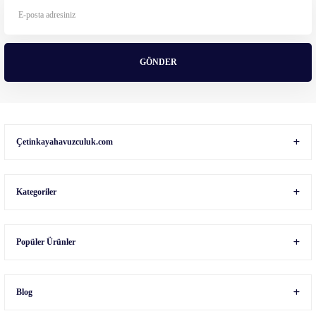
Ürün fiyatı diğer sitelerden daha pahalı.
Bu ürüne benzer farklı alternatifler olmalı.
GÖNDER
Gönder
Çetinkayahavuzculuk.com
Kategoriler
Popüler Ürünler
Blog