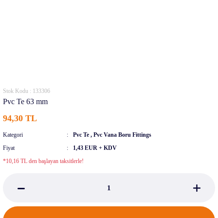
Stok Kodu : 133306
Pvc Te 63 mm
94,30 TL
Kategori
Pvc Te
,
Pvc Vana Boru Fittings
Fiyat
1,43 EUR + KDV
*10,16 TL den başlayan taksitlerle!