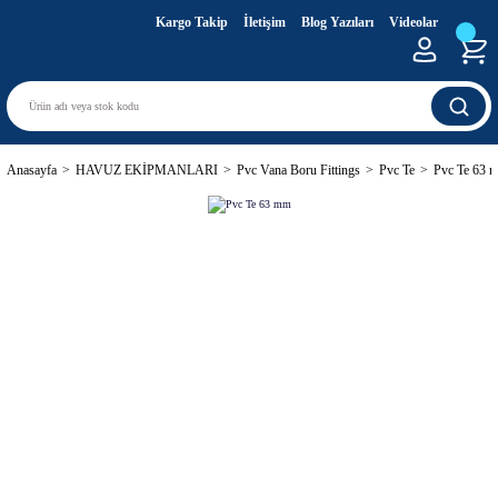
Kargo Takip
İletişim
Blog Yazıları
Videolar
Anasayfa
HAVUZ EKİPMANLARI
Pvc Vana Boru Fittings
Pvc Te
Pvc Te 63 