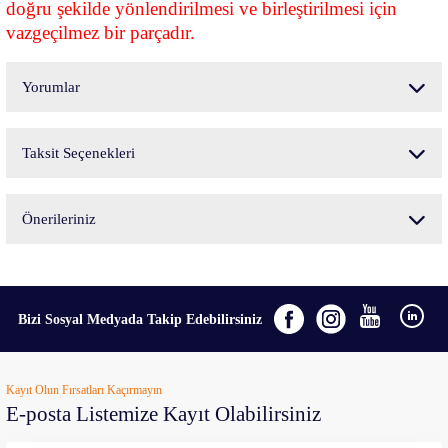
doğru şekilde yönlendirilmesi ve birleştirilmesi için
vazgeçilmez bir parçadır.
Yorumlar
Taksit Seçenekleri
Bu ürüne ilk yorumu siz yapın!
Önerileriniz
Yorum Yaz
Bu ürünün fiyat bilgisi, resim, ürün açıklamalarında ve diğer konularda yetersiz
gördüğünüz noktaları öneri formunu kullanarak tarafımıza iletebilirsiniz.
Görüş ve önerileriniz için teşekkür ederiz.
Bizi Sosyal Medyada Takip Edebilirsiniz
Ürün resmi kalitesiz, bozuk veya görüntülenemiyor.
Kayıt Olun Fırsatları Kaçırmayın
Ürün açıklamasında eksik bilgiler bulunuyor.
E-posta Listemize Kayıt Olabilirsiniz
Ürün bilgilerinde hatalar bulunuyor.