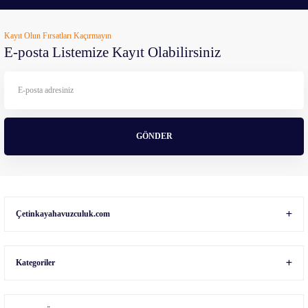
Ürün resmi kalitesiz, bozuk veya görüntülenemiyor.
Kayıt Olun Fırsatları Kaçırmayın
Ürün açıklamasında eksik bilgiler bulunuyor.
E-posta Listemize Kayıt Olabilirsiniz
Ürün bilgilerinde hatalar bulunuyor.
Ürün fiyatı diğer sitelerden daha pahalı.
Bu ürüne benzer farklı alternatifler olmalı.
GÖNDER
Gönder
Çetinkayahavuzculuk.com
Kategoriler