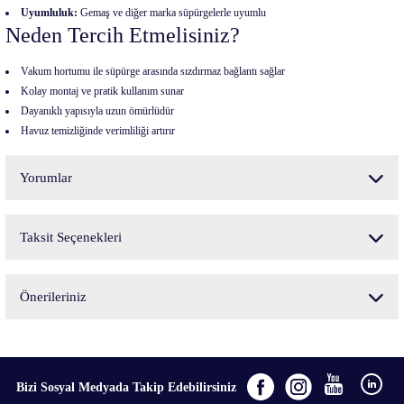
Uyumluluk:
Gemaş ve diğer marka süpürgelerle uyumlu
Neden Tercih Etmelisiniz?
Vakum hortumu ile süpürge arasında sızdırmaz bağlantı sağlar
Kolay montaj ve pratik kullanım sunar
Dayanıklı yapısıyla uzun ömürlüdür
Havuz temizliğinde verimliliği artırır
Yorumlar
Taksit Seçenekleri
Bu ürüne ilk yorumu siz yapın!
Önerileriniz
Yorum Yaz
Bu ürünün fiyat bilgisi, resim, ürün açıklamalarında ve diğer konularda yetersiz
gördüğünüz noktaları öneri formunu kullanarak tarafımıza iletebilirsiniz.
Görüş ve önerileriniz için teşekkür ederiz.
Bizi Sosyal Medyada Takip Edebilirsiniz