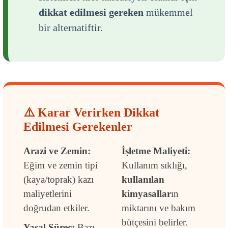
dikkat edilmesi gereken
mükemmel
bir alternatiftir.
⚠️ Karar Verirken Dikkat
Edilmesi Gerekenler
Arazi ve Zemin:
İşletme Maliyeti:
Eğim ve zemin tipi
Kullanım sıklığı,
(kaya/toprak) kazı
kullanılan
maliyetlerini
kimyasallar
ın
doğrudan etkiler.
miktarını ve bakım
bütçesini belirler.
Yasal Süreç:
Bazı