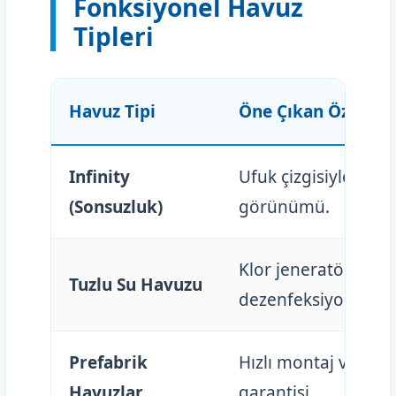
Fonksiyonel Havuz
Tipleri
Havuz Tipi
Öne Çıkan Özellik
Infinity
Ufuk çizgisiyle birl
(Sonsuzluk)
görünümü.
Klor jeneratörü ile 
Tuzlu Su Havuzu
dezenfeksiyon.
Prefabrik
Hızlı montaj ve sızd
Havuzlar
garantisi.