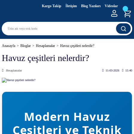
Kargo Takip
İletişim
Blog Yazıları
Videolar
Anasayfa
Bloglar
Hesaplamalar
Havuz çeşitleri nelerdir?
Havuz çeşitleri nelerdir?
Hesaplamalar
11-03-2026
15:40
Modern Havuz
Çeşitleri ve Teknik