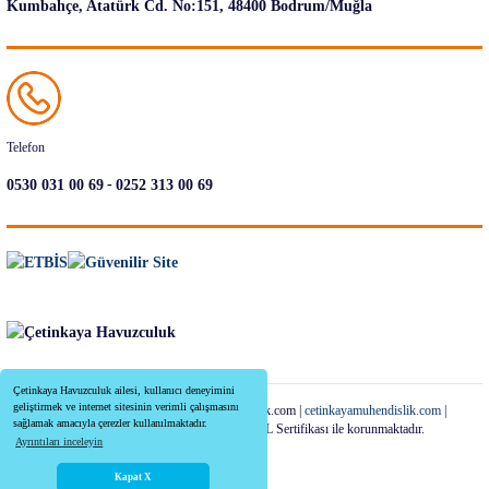
Kumbahçe, Atatürk Cd. No:151, 48400 Bodrum/Muğla
Telefon
-
0530 031 00 69
0252 313 00 69
Çetinkaya Havuzculuk ailesi, kullanıcı deneyimini
geliştirmek ve internet sitesinin verimli çalışmasını
Copyright 2022-2026 | cetinkayahavuzculuk.com |
cetinkayamuhendislik.com
|
sağlamak amacıyla çerezler kullanılmaktadır.
Tüm Kredi Kartı Bilgileriniz 256bit SSL Sertifikası ile korunmaktadır.
Ayrıntıları inceleyin
Kapat X