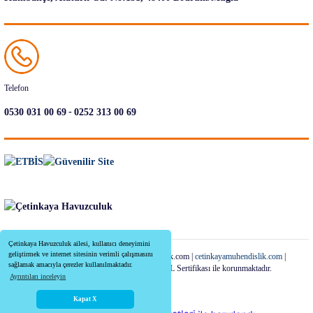
Telefon
-
0530 031 00 69
0252 313 00 69
Çetinkaya Havuzculuk ailesi, kullanıcı deneyimini
geliştirmek ve internet sitesinin verimli çalışmasını
Copyright 2022-2026 | cetinkayahavuzculuk.com |
cetinkayamuhendislik.com
|
sağlamak amacıyla çerezler kullanılmaktadır.
Tüm Kredi Kartı Bilgileriniz 256bit SSL Sertifikası ile korunmaktadır.
Ayrıntıları inceleyin
Kapat X