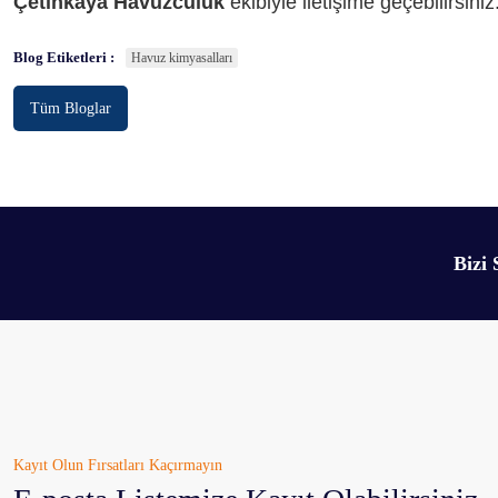
Çetinkaya Havuzculuk
ekibiyle iletişime geçebilirsiniz
Blog Etiketleri :
Havuz kimyasalları
Tüm Bloglar
Bizi 
Kayıt Olun Fırsatları Kaçırmayın