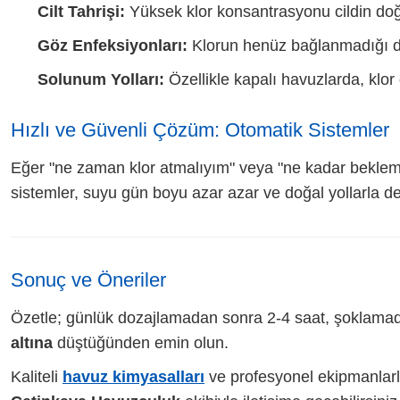
Cilt Tahrişi:
Yüksek klor konsantrasyonu cildin doğ
Göz Enfeksiyonları:
Klorun henüz bağlanmadığı dur
Solunum Yolları:
Özellikle kapalı havuzlarda, klor 
Hızlı ve Güvenli Çözüm: Otomatik Sistemler
Eğer "ne zaman klor atmalıyım" veya "ne kadar bekle
sistemler, suyu gün boyu azar azar ve doğal yollarla d
Sonuç ve Öneriler
Özetle; günlük dozajlamadan sonra 2-4 saat, şoklamadan
altına
düştüğünden emin olun.
Kaliteli
havuz kimyasalları
ve profesyonel ekipmanlarla 