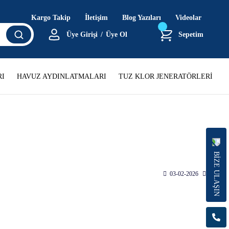
Kargo Takip
İletişim
Blog Yazıları
Videolar
Üye Girişi
/
Üye Ol
Sepetim
I
HAVUZ AYDINLATMALARI
TUZ KLOR JENERATÖRLERİ
BİZE ULAŞIN
03-02-2026
15:35