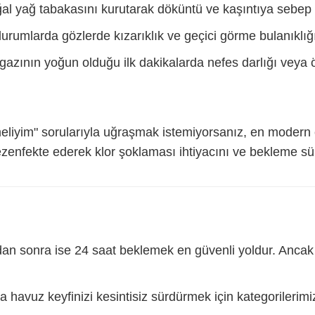
al yağ tabakasını kurutarak döküntü ve kaşıntıya sebep 
umlarda gözlerde kızarıklık ve geçici görme bulanıklığı
gazının yoğun olduğu ilk dakikalarda nefes darlığı veya ök
meliyim" sorularıyla uğraşmak istemiyorsanız, en moder
ezenfekte ederek klor şoklaması ihtiyacını ve bekleme sür
 sonra ise 24 saat beklemek en güvenli yoldur. Ancak her
havuz keyfinizi kesintisiz sürdürmek için kategorilerimizi i