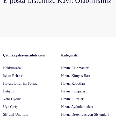
E-posta Listemize Kayıt Olabilirsiniz
Çetinkayahavuzculuk.com
Kategoriler
Hakkımızda
Havuz Ekipmanları
İşlem Rehberi
Havuz Kimyasalları
Havale Bildirim Formu
Havuz Robotları
İletişim
Havuz Pompaları
Yeni Üyelik
Havuz Filtreleri
Üye Girişi
Havuz Aydınlatmaları
Şifremi Unuttum
Havuz Dezenfeksiyon Sistemleri