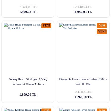
2.374,09 TL
2.440,04 TL
1.899,28 TL
1.952,03 TL
YENİ
%40
YENİ
Gemaş Havuz Süpürgesi 1,5 inç
Ekonomik Havuz Lamba Trafosu 220/12
Poolwac Ø 38 mm 35.6 cm
Volt 300 Watt
2.110,31 TL
1.399,00 TL
1.266,18 TL
%30
%30