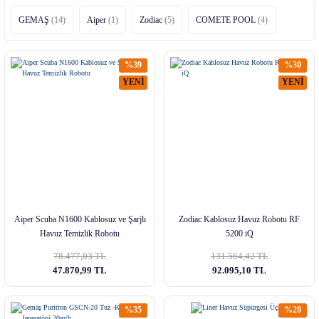
GEMAŞ
(14)
Aiper
(1)
Zodiac
(5)
COMETE POOL
(4)
%39
%30
YENİ
YENİ
Aiper Scuba N1600 Kablosuz ve Şarjlı
Zodiac Kablosuz Havuz Robotu RF
Havuz Temizlik Robotu
5200 iQ
78.477,03 TL
131.564,42 TL
47.870,99 TL
92.095,10 TL
%35
%20