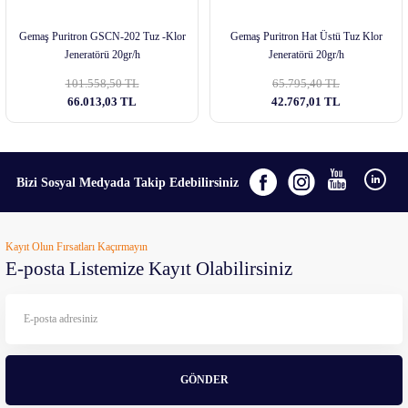
Gemaş Puritron GSCN-202 Tuz -Klor
Gemaş Puritron Hat Üstü Tuz Klor
Jeneratörü 20gr/h
Jeneratörü 20gr/h
101.558,50 TL
65.795,40 TL
66.013,03 TL
42.767,01 TL
Bizi Sosyal Medyada Takip Edebilirsiniz
Kayıt Olun Fırsatları Kaçırmayın
E-posta Listemize Kayıt Olabilirsiniz
GÖNDER