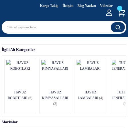
Kargo Takip
İletişim
Blog Yazıları
Videolar
İlgili Alt Kategoriler
HAVUZ
HAVUZ
HAVUZ
TUZ K
ROBOTLARI
(6)
KİMYASALLARI
LAMBALARI
(4)
JENERAT
(2)
(3)
Markalar