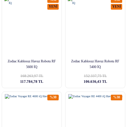
YENİ
YENİ
Zodiac Kablosuz Havuz Robotu RF
Zodiac Kablosuz Havuz Robotu RF
5600 İQ
5400 İQ
168.263,97 TL
152.337,75 TL
117.784,78 TL
106.636,43 TL
%30
%30