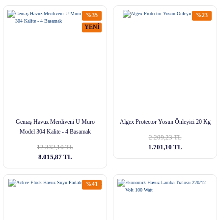
%35
%23
YENİ
Gemaş Havuz Merdiveni U Muro
Algex Protector Yosun Önleyici 20 Kg
Model 304 Kalite - 4 Basamak
2.209,23 TL
12.332,10 TL
1.701,10 TL
8.015,87 TL
%41