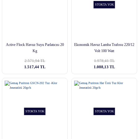
STOKTA YOK
Active Flock Havuz Suyu Parlatıcısı 20
Ekonomik Havuz Lamba Trafosu 220/12
Kg
Volt 100 Watt
2.571,94 TL
1.978,41 TL
1.517,44 TL
1.088,13 TL
STOKTA YOK
STOKTA YOK