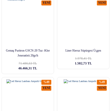
YENİ
YENİ
Gemaş Puritron GSCN-20 Tuz -Klor
Liner Havuz Süpürgesi Üçgen
Jeneratörü 20gr/h
1.978,41 TL
71.486,63 TL
1.582,73 TL
46.466,31 TL
%49
%49
YENİ
YENİ