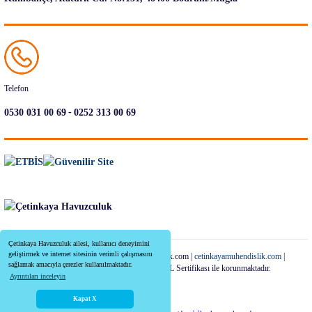
Telefon
-
0530 031 00 69
0252 313 00 69
Çetinkaya Havuzculuk ailesi, kullanıcı deneyimini
geliştirmek ve internet sitesinin verimli çalışmasını
Copyright 2022-2026 | cetinkayahavuzculuk.com |
cetinkayamuhendislik.com
|
sağlamak amacıyla çerezler kullanılmaktadır.
Tüm Kredi Kartı Bilgileriniz 256bit SSL Sertifikası ile korunmaktadır.
Ayrıntıları inceleyin
Kapat X