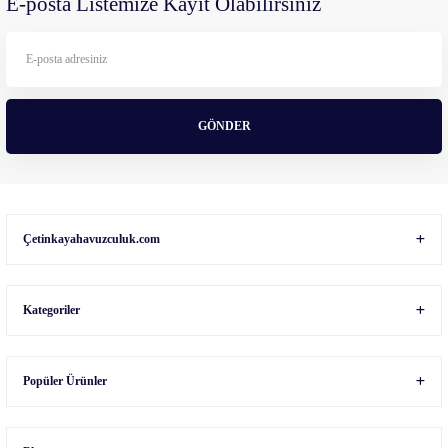
E-posta Listemize Kayıt Olabilirsiniz
Ürün bilgilerinde hatalar bulunuyor.
Ürün fiyatı diğer sitelerden daha pahalı.
Bu ürüne benzer farklı alternatifler olmalı.
GÖNDER
Gönder
Çetinkayahavuzculuk.com
Kategoriler
Popüler Ürünler