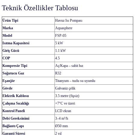
Teknik Özellikler Tablosu
Ürün Tipi
Havuz Isı Pompası
Marka
Aquasphere
Model
FSP-05
Isıtma Kapasitesi
5 kW
Giriş Gücü
1.1 kW
COP
4.5
Kompresör Tipi
Aç/Kapa – sabit hız
Soğutucu Gaz
R32
Eşanjör
Titanyum – tuzlu su uyumlu
Gövde
Galvaniz çelik
Elektrik Kablosu
3.5 metre (fişsiz)
Çalışma Sıcaklığı
+7°C ve üzeri
Kontrol Paneli
LCD ekran
Debi Gereksinimi
3–4 m³/h
Bağlantı Çapı
Ø50 mm
Garanti Süresi
2 yıl