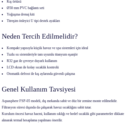
Kış örtüsü
Ø50 mm PVC bağlantı seti
Yoğuşma drenaj kiti
Titreşim önleyici U tipi destek ayakları
Neden Tercih Edilmelidir?
Kompakt yapısıyla küçük havuz ve spa sistemleri için ideal
Tuzlu su sistemleriyle tam uyumlu titanyum eşanjör
R32 gaz ile çevreye duyarlı kullanım
LCD ekran ile kolay sıcaklık kontrolü
Otomatik defrost ile kış aylarında güvenli çalışma
Genel Kullanım Tavsiyesi
Aquasphere FSP-05 modeli, dış mekanda sabit ve düz bir zemine monte edilmelidir.
Filtrasyon süresi dışında da çalışarak havuz sıcaklığını sabit tutar.
Kurulum öncesi havuz hacmi, kullanım sıklığı ve hedef sıcaklık gibi parametreler dikkate
alınarak termal hesaplama yapılması önerilir.