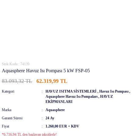
Stok Kodu : 74139
Aquasphere Havuz Isı Pompası 5 kW FSP-05
83.093,32 TL
62.319,99 TL
Kategori
HAVUZ ISITMA SİSTEMLERİ
,
Havuz Isı Pompası
,
Aquasphere Havuz Isı Pompaları
,
HAVUZ
EKİPMANLARI
Marka
Aquasphere
Garanti Süresi
24 Ay
Fiyat
1.260,00 EUR + KDV
*6.716,94 TL den başlayan taksitlerle!