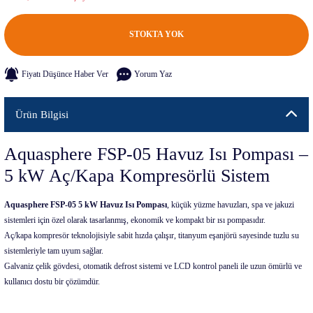
STOKTA YOK
Fiyatı Düşünce Haber Ver
Yorum Yaz
Ürün Bilgisi
Aquasphere FSP-05 Havuz Isı Pompası –
5 kW Aç/Kapa Kompresörlü Sistem
Aquasphere FSP-05 5 kW Havuz Isı Pompası
, küçük yüzme havuzları, spa ve jakuzi
sistemleri için özel olarak tasarlanmış, ekonomik ve kompakt bir ısı pompasıdır.
Aç/kapa kompresör teknolojisiyle sabit hızda çalışır, titanyum eşanjörü sayesinde tuzlu su
sistemleriyle tam uyum sağlar.
Galvaniz çelik gövdesi, otomatik defrost sistemi ve LCD kontrol paneli ile uzun ömürlü ve
kullanıcı dostu bir çözümdür.