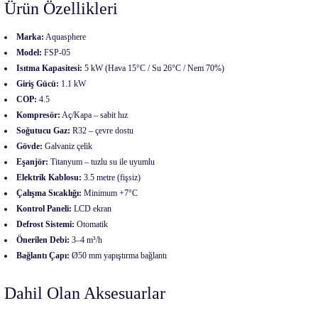
Ürün Özellikleri
Marka:
Aquasphere
Model:
FSP-05
Isıtma Kapasitesi:
5 kW (Hava 15°C / Su 26°C / Nem 70%)
Giriş Gücü:
1.1 kW
COP:
4.5
Kompresör:
Aç/Kapa – sabit hız
Soğutucu Gaz:
R32 – çevre dostu
Gövde:
Galvaniz çelik
Eşanjör:
Titanyum – tuzlu su ile uyumlu
Elektrik Kablosu:
3.5 metre (fişsiz)
Çalışma Sıcaklığı:
Minimum +7°C
Kontrol Paneli:
LCD ekran
Defrost Sistemi:
Otomatik
Önerilen Debi:
3–4 m³/h
Bağlantı Çapı:
Ø50 mm yapıştırma bağlantı
Dahil Olan Aksesuarlar