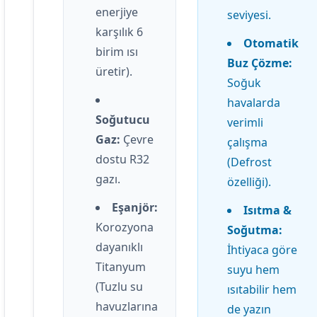
enerjiye
seviyesi.
karşılık 6
Otomatik
birim ısı
Buz Çözme:
üretir).
Soğuk
havalarda
Soğutucu
verimli
Gaz:
Çevre
çalışma
dostu R32
(Defrost
gazı.
özelliği).
Eşanjör:
Isıtma &
Korozyona
Soğutma:
dayanıklı
İhtiyaca göre
Titanyum
suyu hem
(Tuzlu su
ısıtabilir hem
havuzlarına
de yazın