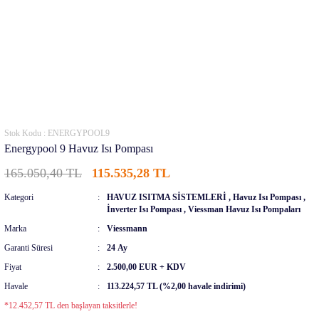
Stok Kodu : ENERGYPOOL9
Energypool 9 Havuz Isı Pompası
165.050,40 TL
115.535,28 TL
Kategori
HAVUZ ISITMA SİSTEMLERİ
,
Havuz Isı Pompası
,
İnverter Isı Pompası
,
Viessman Havuz Isı Pompaları
Marka
Viessmann
Garanti Süresi
24 Ay
Fiyat
2.500,00 EUR + KDV
Havale
113.224,57 TL (%2,00 havale indirimi)
*12.452,57 TL den başlayan taksitlerle!