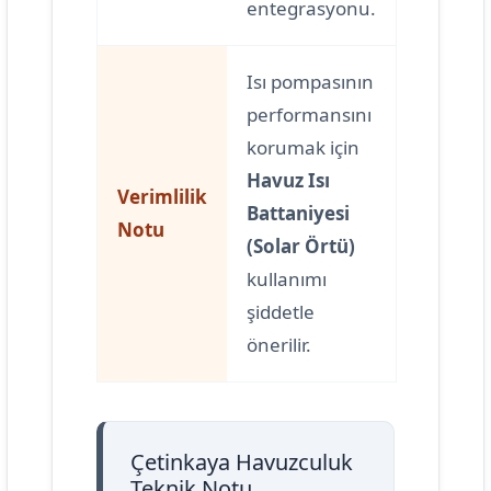
entegrasyonu.
Isı pompasının
performansını
korumak için
Havuz Isı
Verimlilik
Battaniyesi
Notu
(Solar Örtü)
kullanımı
şiddetle
önerilir.
Çetinkaya Havuzculuk
Teknik Notu