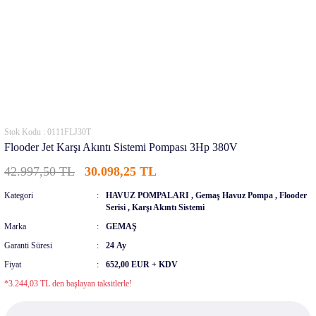
Stok Kodu : 0111FLJ30T
Flooder Jet Karşı Akıntı Sistemi Pompası 3Hp 380V
42.997,50 TL
30.098,25 TL
Kategori
HAVUZ POMPALARI
,
Gemaş Havuz Pompa
,
Flooder
Serisi
,
Karşı Akıntı Sistemi
Marka
GEMAŞ
Garanti Süresi
24 Ay
Fiyat
652,00 EUR + KDV
*3.244,03 TL den başlayan taksitlerle!