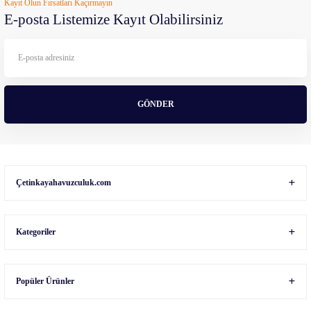
Kayıt Olun Fırsatları Kaçırmayın
Ürün açıklamasında eksik bilgiler bulunuyor.
E-posta Listemize Kayıt Olabilirsiniz
Ürün bilgilerinde hatalar bulunuyor.
Ürün fiyatı diğer sitelerden daha pahalı.
Bu ürüne benzer farklı alternatifler olmalı.
GÖNDER
Gönder
Çetinkayahavuzculuk.com
Kategoriler
Popüler Ürünler