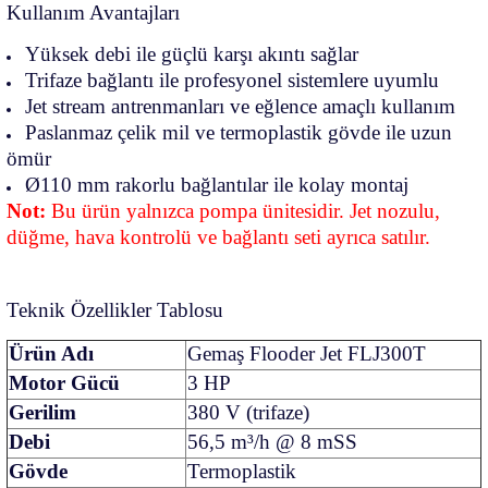
Kullanım Avantajları
Yüksek debi ile güçlü karşı akıntı sağlar
Trifaze bağlantı ile profesyonel sistemlere uyumlu
Jet stream antrenmanları ve eğlence amaçlı kullanım
Paslanmaz çelik mil ve termoplastik gövde ile uzun
ömür
Ø110 mm rakorlu bağlantılar ile kolay montaj
Not:
Bu ürün yalnızca pompa ünitesidir. Jet nozulu,
düğme, hava kontrolü ve bağlantı seti ayrıca satılır.
Teknik Özellikler Tablosu
Ürün Adı
Gemaş Flooder Jet FLJ300T
Motor Gücü
3 HP
Gerilim
380 V (trifaze)
Debi
56,5 m³/h @ 8 mSS
Gövde
Termoplastik