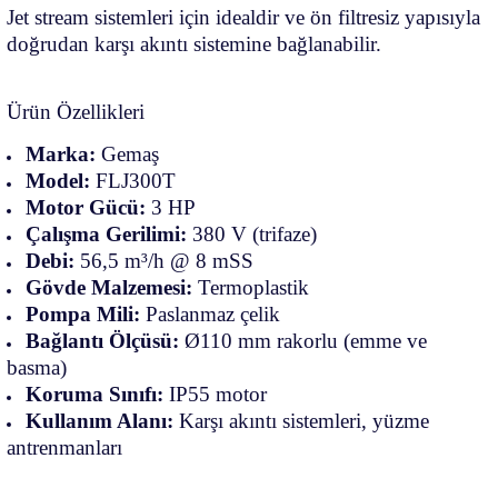
Jet stream sistemleri için idealdir ve ön filtresiz yapısıyla
doğrudan karşı akıntı sistemine bağlanabilir.
Ürün Özellikleri
Marka:
Gemaş
Model:
FLJ300T
Motor Gücü:
3 HP
Çalışma Gerilimi:
380 V (trifaze)
Debi:
56,5 m³/h @ 8 mSS
Gövde Malzemesi:
Termoplastik
Pompa Mili:
Paslanmaz çelik
Bağlantı Ölçüsü:
Ø110 mm rakorlu (emme ve
basma)
Koruma Sınıfı:
IP55 motor
Kullanım Alanı:
Karşı akıntı sistemleri, yüzme
antrenmanları