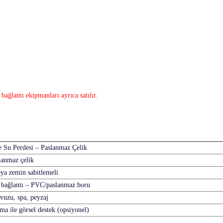
ağlantı ekipmanları ayrıca satılır.
 Su Perdesi – Paslanmaz Çelik
lanmaz çelik
ya zemin sabitlemeli
a bağlantı – PVC/paslanmaz boru
vuzu, spa, peyzaj
a ile görsel destek (opsiyonel)