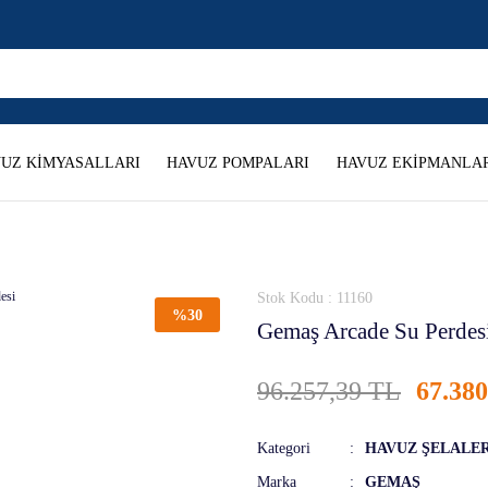
UZ KİMYASALLARI
HAVUZ POMPALARI
HAVUZ EKİPMANLAR
Stok Kodu : 11160
%30
Gemaş Arcade Su Perdes
96.257,39 TL
67.38
Kategori
HAVUZ ŞELALER
Marka
GEMAŞ