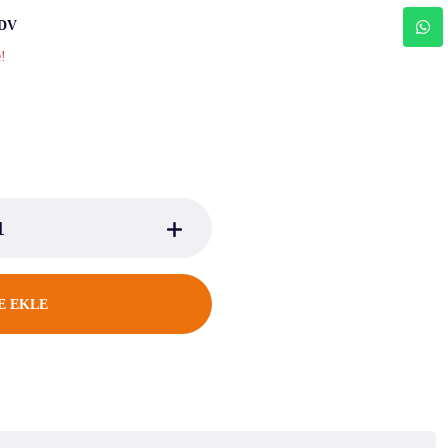
KDV
e!
E EKLE