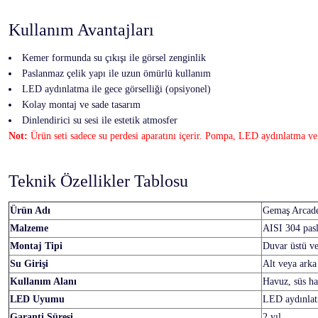
Kullanım Avantajları
Kemer formunda su çıkışı ile görsel zenginlik
Paslanmaz çelik yapı ile uzun ömürlü kullanım
LED aydınlatma ile gece görselliği (opsiyonel)
Kolay montaj ve sade tasarım
Dinlendirici su sesi ile estetik atmosfer
Not:
Ürün seti sadece su perdesi aparatını içerir. Pompa, LED aydınlatma ve b
Teknik Özellikler Tablosu
Ürün Adı
Gemaş Arcade
Malzeme
AISI 304 pas
Montaj Tipi
Duvar üstü ve
Su Girişi
Alt veya ark
Kullanım Alanı
Havuz, süs ha
LED Uyumu
LED aydınlatm
Garanti Süresi
2 yıl