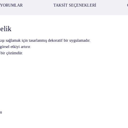
YORUMLAR
TAKSIT SEÇENEKLERI
elik
kışı sağlamak için tasarlanmış dekoratif bir uygulamadır.
rsel etkiyi artırır.
 bir çözümdür.
lu