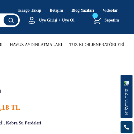
Kargo Takip
İletişim
Blog Yazıları
Videolar
Üye Girişi
/
Üye Ol
Sepetim
I
HAVUZ AYDINLATMALARI
TUZ KLOR JENERATÖRLERİ
i
BİZE ULAŞIN
0,18 TL
İ
,
Kobra Su Perdeleri