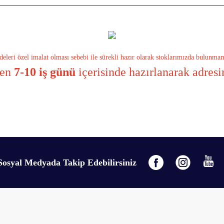
eleri özel imalat olması sebebi ile sürekli hazır olarak stoklarımızda bulunma
den
7-10 iş günü
içerisinde hazırlanarak adresi
gördüğünüz noktaları öneri formunu kullanarak tarafımıza iletebilirsiniz.
Bu ürüne ilk yorumu siz yapın!
Sosyal Medyada Takip Edebilirsiniz
Yorum Yaz