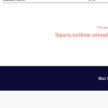
*Su perd
Sipariş tarihine istina
Bu ürünün fiyat bilgisi, resim, ürün açıklamalarında ve diğer konularda yetersiz 
Görüş ve önerileriniz için teşekkür ederiz.
Ürün resmi kalitesiz, bozuk veya görüntülenemiyor.
Bizi 
Ürün açıklamasında eksik bilgiler bulunuyor.
Ürün bilgilerinde hatalar bulunuyor.
Ürün fiyatı diğer sitelerden daha pahalı.
Bu ürüne benzer farklı alternatifler olmalı.