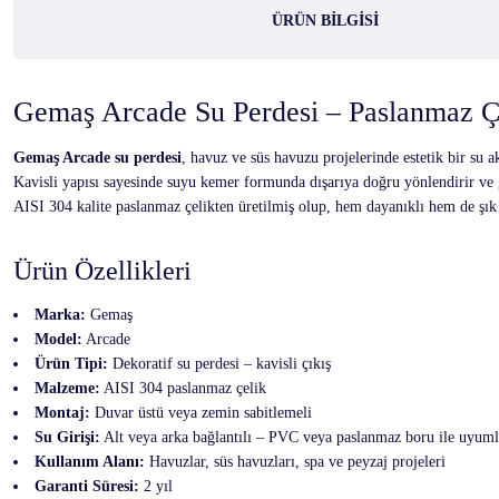
ÜRÜN BILGISI
Gemaş Arcade Su Perdesi – Paslanmaz Ç
Gemaş Arcade su perdesi
, havuz ve süs havuzu projelerinde estetik bir su a
Kavisli yapısı sayesinde suyu kemer formunda dışarıya doğru yönlendirir ve gö
AISI 304 kalite paslanmaz çelikten üretilmiş olup, hem dayanıklı hem de şık
Ürün Özellikleri
Marka:
Gemaş
Model:
Arcade
Ürün Tipi:
Dekoratif su perdesi – kavisli çıkış
Malzeme:
AISI 304 paslanmaz çelik
Montaj:
Duvar üstü veya zemin sabitlemeli
Su Girişi:
Alt veya arka bağlantılı – PVC veya paslanmaz boru ile uyum
Kullanım Alanı:
Havuzlar, süs havuzları, spa ve peyzaj projeleri
Garanti Süresi:
2 yıl