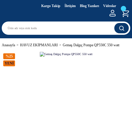
Kargo Takip
İletişim
Blog Yazıları
Videolar
Anasayfa
HAVUZ EKİPMANLARI
Gemaş Dalgıç Pompa QP550C 550 watt
%25
YENİ