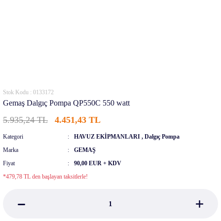
Stok Kodu : 0133172
Gemaş Dalgıç Pompa QP550C 550 watt
5.935,24 TL
4.451,43 TL
Kategori
HAVUZ EKİPMANLARI
,
Dalgıç Pompa
Marka
GEMAŞ
Fiyat
90,00 EUR + KDV
*479,78 TL den başlayan taksitlerle!