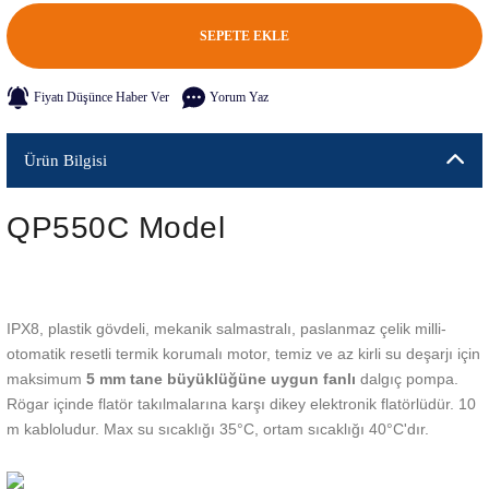
SEPETE EKLE
Fiyatı Düşünce Haber Ver
Yorum Yaz
Ürün Bilgisi
QP550C Model
IPX8, plastik gövdeli, mekanik salmastralı, paslanmaz çelik milli-
otomatik resetli termik korumalı motor, temiz ve az kirli su deşarjı için
maksimum
5 mm tane büyüklüğüne uygun fanlı
dalgıç pompa.
Rögar içinde flatör takılmalarına karşı dikey elektronik flatörlüdür. 10
m kabloludur. Max su sıcaklığı 35°C, ortam sıcaklığı 40°C'dır.