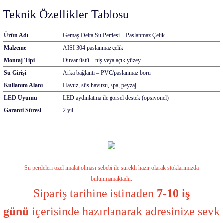
Teknik Özellikler Tablosu
Ürün Adı
Gemaş Delta Su Perdesi – Paslanmaz Çelik
Malzeme
AISI 304 paslanmaz çelik
Montaj Tipi
Duvar üstü – niş veya açık yüzey
Su Girişi
Arka bağlantı – PVC/paslanmaz boru
Kullanım Alanı
Havuz, süs havuzu, spa, peyzaj
LED Uyumu
LED aydınlatma ile görsel destek (opsiyonel)
Garanti Süresi
2 yıl
Su perdeleri özel imalat olması sebebi ile sürekli hazır olarak stoklarımızda
bulunmamaktadır.
Sipariş tarihine istinaden
7-10 iş
günü
içerisinde hazırlanarak adresinize sevk