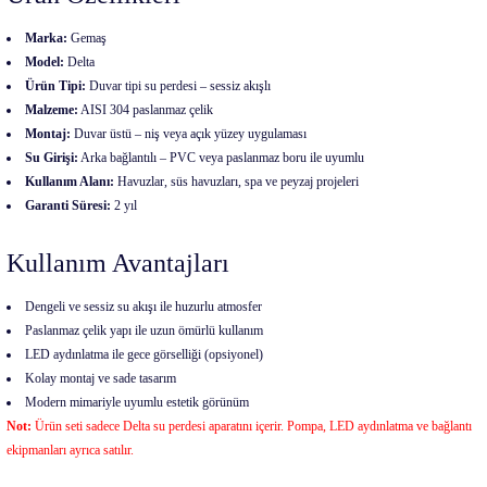
Marka:
Gemaş
Model:
Delta
Ürün Tipi:
Duvar tipi su perdesi – sessiz akışlı
Malzeme:
AISI 304 paslanmaz çelik
Montaj:
Duvar üstü – niş veya açık yüzey uygulaması
Su Girişi:
Arka bağlantılı – PVC veya paslanmaz boru ile uyumlu
Kullanım Alanı:
Havuzlar, süs havuzları, spa ve peyzaj projeleri
Garanti Süresi:
2 yıl
Kullanım Avantajları
Dengeli ve sessiz su akışı ile huzurlu atmosfer
Paslanmaz çelik yapı ile uzun ömürlü kullanım
LED aydınlatma ile gece görselliği (opsiyonel)
Kolay montaj ve sade tasarım
Modern mimariyle uyumlu estetik görünüm
Not:
Ürün seti sadece Delta su perdesi aparatını içerir. Pompa, LED aydınlatma ve bağlantı
ekipmanları ayrıca satılır.