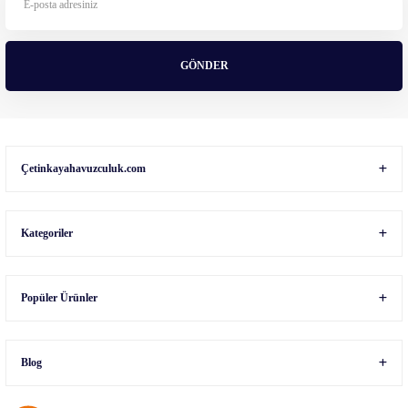
Ürün fiyatı diğer sitelerden daha pahalı.
Bu ürüne benzer farklı alternatifler olmalı.
GÖNDER
Gönder
Çetinkayahavuzculuk.com
Kategoriler
Popüler Ürünler
Blog