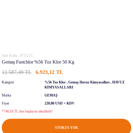
Stok Kodu : 0711123
Gemaş Fastchlor %56 Toz Klor 50 Kg
12.587,49 TL
6.923,12 TL
Kategori
%56 Toz Klor
,
Gemaş Havuz Kimyasalları
,
HAVUZ
KİMYASALLARI
Marka
GEMAŞ
Fiyat
220,00 USD + KDV
*746,18 TL den başlayan taksitlerle!
STOKTA YOK