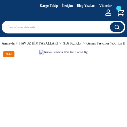
Kargo Takip
İletişim
Blog Yazıları
Videolar
Anasayfa
HAVUZ KİMYASALLARI
%56 Toz Klor
Gemaş Fastchlor %56 Toz Kl
%45