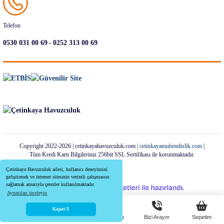
Telefon
-
0530 031 00 69
0252 313 00 69
Copyright 2022-2026 | cetinkayahavuzculuk.com |
cetinkayamuhendislik.com
|
Tüm Kredi Kartı Bilgileriniz 256bit SSL Sertifikası ile korunmaktadır.
Çetinkaya Havuzculuk ailesi, kullanıcı deneyimini
geliştirmek ve internet sitesinin verimli çalışmasını
sağlamak amacıyla çerezler kullanılmaktadır.
ideasoft
ile
e-
Ayrıntıları inceleyin
hazırlandı.
ticaret
paketleri
Kapat X
Anasayfa
Menü
Whatsapp
Bizi Arayın
Sepetim