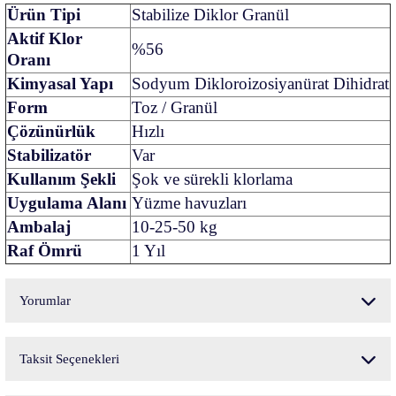
Ürün Tipi
Stabilize Diklor Granül
Aktif Klor
%56
Oranı
Kimyasal Yapı
Sodyum Dikloroizosiyanürat Dihidrat
Form
Toz / Granül
Çözünürlük
Hızlı
Stabilizatör
Var
Kullanım Şekli
Şok ve sürekli klorlama
Uygulama Alanı
Yüzme havuzları
Ambalaj
10-25-50 kg
Raf Ömrü
1 Yıl
Yorumlar
Taksit Seçenekleri
Bu ürüne ilk yorumu siz yapın!