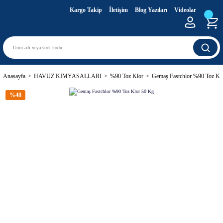
Kargo Takip
İletişim
Blog Yazıları
Videolar
Anasayfa
HAVUZ KİMYASALLARI
%90 Toz Klor
Gemaş Fastchlor %90 Toz Kl
%48