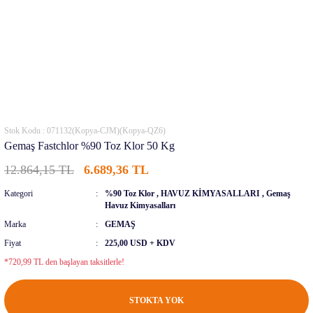
Stok Kodu : 071132(Kopya-CJM)(Kopya-QZ6)
Gemaş Fastchlor %90 Toz Klor 50 Kg
12.864,15 TL
6.689,36 TL
Kategori
%90 Toz Klor
,
HAVUZ KİMYASALLARI
,
Gemaş
Havuz Kimyasalları
Marka
GEMAŞ
Fiyat
225,00 USD + KDV
*720,99 TL den başlayan taksitlerle!
STOKTA YOK