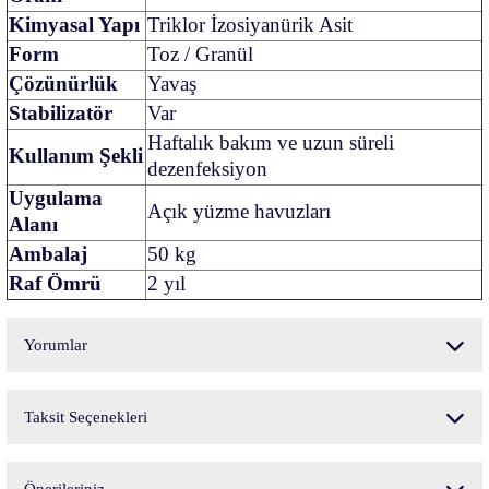
Kimyasal Yapı
Triklor İzosiyanürik Asit
Form
Toz / Granül
Çözünürlük
Yavaş
Stabilizatör
Var
Haftalık bakım ve uzun süreli
Kullanım Şekli
dezenfeksiyon
Uygulama
Açık yüzme havuzları
Alanı
Ambalaj
50 kg
Raf Ömrü
2 yıl
Yorumlar
Taksit Seçenekleri
Bu ürüne ilk yorumu siz yapın!