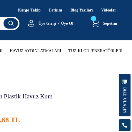
Kargo Takip
İletişim
Blog Yazıları
Videolar
Üye Girişi
/
Üye Ol
Sepetim
I
HAVUZ AYDINLATMALARI
TUZ KLOR JENERATÖRLERİ
BİZE ULAŞIN
m Plastik Havuz Kum
4,68 TL