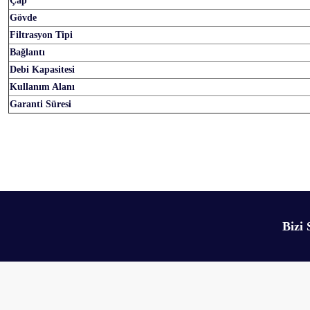
Çap
Gövde
Filtrasyon Tipi
Bağlantı
Debi Kapasitesi
Kullanım Alanı
Garanti Süresi
Bu ürünün fiyat bilgisi, resim, ürün açıklamalarında ve diğer konularda yetersiz 
Görüş ve önerileriniz için teşekkür ederiz.
Ürün resmi kalitesiz, bozuk veya görüntülenemiyor.
Bizi 
Ürün açıklamasında eksik bilgiler bulunuyor.
Ürün bilgilerinde hatalar bulunuyor.
Ürün fiyatı diğer sitelerden daha pahalı.
Bu ürüne benzer farklı alternatifler olmalı.