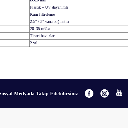
Ø920 mm
Plastik – UV dayanımlı
Kum filtreleme
2.5” / 3” vana bağlantısı
28–35 m³/saat
Ticari havuzlar
2 yıl
gördüğünüz noktaları öneri formunu kullanarak tarafımıza iletebilirsiniz.
Bu ürüne ilk yorumu siz yapın!
Sosyal Medyada Takip Edebilirsiniz
Yorum Yaz