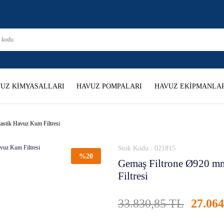
UZ KİMYASALLARI
HAVUZ POMPALARI
HAVUZ EKİPMANLAR
stik Havuz Kum Filtresi
Stok Kodu : 021815
%20
Gemaş Filtrone Ø920 m
Filtresi
33.830,85 TL
27.06