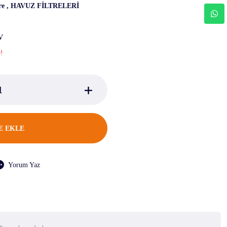
re
,
HAVUZ FİLTRELERİ
V
e!
E EKLE
Yorum Yaz