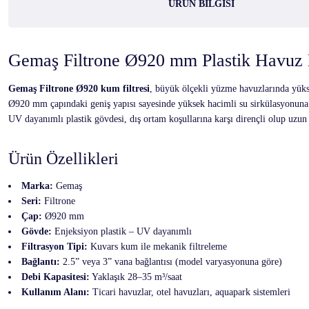
ÜRÜN BILGISI
Gemaş Filtrone Ø920 mm Plastik Havuz 
Gemaş Filtrone Ø920 kum filtresi
, büyük ölçekli yüzme havuzlarında yüksek
Ø920 mm çapındaki geniş yapısı sayesinde yüksek hacimli su sirkülasyonuna 
UV dayanımlı plastik gövdesi, dış ortam koşullarına karşı dirençli olup uzu
Ürün Özellikleri
Marka:
Gemaş
Seri:
Filtrone
Çap:
Ø920 mm
Gövde:
Enjeksiyon plastik – UV dayanımlı
Filtrasyon Tipi:
Kuvars kum ile mekanik filtreleme
Bağlantı:
2.5” veya 3” vana bağlantısı (model varyasyonuna göre)
Debi Kapasitesi:
Yaklaşık 28–35 m³/saat
Kullanım Alanı:
Ticari havuzlar, otel havuzları, aquapark sistemleri