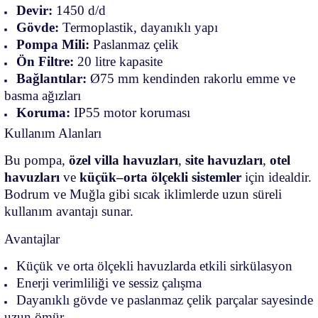
Devir:
1450 d/d
Gövde:
Termoplastik, dayanıklı yapı
Pompa Mili:
Paslanmaz çelik
Ön Filtre:
20 litre kapasite
Bağlantılar:
Ø75 mm kendinden rakorlu emme ve
basma ağızları
Koruma:
IP55 motor koruması
Kullanım Alanları
Bu pompa,
özel villa havuzları
,
site havuzları
,
otel
havuzları
ve
küçük–orta ölçekli sistemler
için idealdir.
Bodrum ve Muğla gibi sıcak iklimlerde uzun süreli
kullanım avantajı sunar.
Avantajlar
Küçük ve orta ölçekli havuzlarda etkili sirkülasyon
Enerji verimliliği ve sessiz çalışma
Dayanıklı gövde ve paslanmaz çelik parçalar sayesinde
uzun ömür