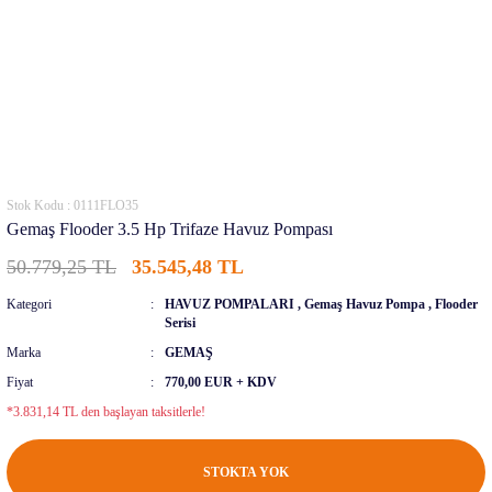
Stok Kodu : 0111FLO35
Gemaş Flooder 3.5 Hp Trifaze Havuz Pompası
50.779,25 TL
35.545,48 TL
Kategori
HAVUZ POMPALARI
,
Gemaş Havuz Pompa
,
Flooder
Serisi
Marka
GEMAŞ
Fiyat
770,00 EUR + KDV
*3.831,14 TL den başlayan taksitlerle!
STOKTA YOK