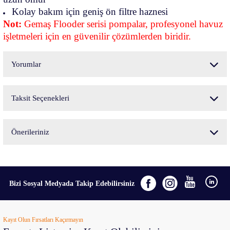
Kolay bakım için geniş ön filtre haznesi
Not:
Gemaş Flooder serisi pompalar, profesyonel havuz
işletmeleri için en güvenilir çözümlerden biridir.
Yorumlar
Taksit Seçenekleri
Bu ürüne ilk yorumu siz yapın!
Önerileriniz
Yorum Yaz
Bu ürünün fiyat bilgisi, resim, ürün açıklamalarında ve diğer konularda yetersiz
gördüğünüz noktaları öneri formunu kullanarak tarafımıza iletebilirsiniz.
Görüş ve önerileriniz için teşekkür ederiz.
Bizi Sosyal Medyada Takip Edebilirsiniz
Ürün resmi kalitesiz, bozuk veya görüntülenemiyor.
Kayıt Olun Fırsatları Kaçırmayın
Ürün açıklamasında eksik bilgiler bulunuyor.