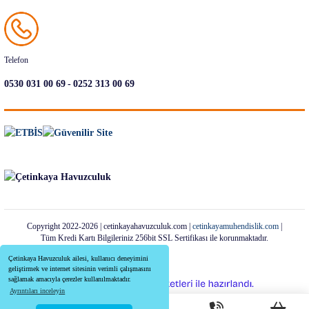
Telefon
-
0530 031 00 69
0252 313 00 69
Copyright 2022-2026 | cetinkayahavuzculuk.com |
cetinkayamuhendislik.com
|
Tüm Kredi Kartı Bilgileriniz 256bit SSL Sertifikası ile korunmaktadır.
Çetinkaya Havuzculuk ailesi, kullanıcı deneyimini
geliştirmek ve internet sitesinin verimli çalışmasını
sağlamak amacıyla çerezler kullanılmaktadır.
ideasoft
ile
e-
Ayrıntıları inceleyin
hazırlandı.
ticaret
paketleri