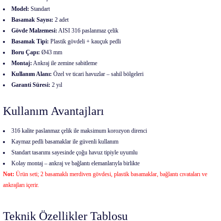
Model:
Standart
Basamak Sayısı:
2 adet
Gövde Malzemesi:
AISI 316 paslanmaz çelik
Basamak Tipi:
Plastik gövdeli + kauçuk pedli
Boru Çapı:
Ø43 mm
Montaj:
Ankraj ile zemine sabitleme
Kullanım Alanı:
Özel ve ticari havuzlar – sahil bölgeleri
Garanti Süresi:
2 yıl
Kullanım Avantajları
316 kalite paslanmaz çelik ile maksimum korozyon direnci
Kaymaz pedli basamaklar ile güvenli kullanım
Standart tasarımı sayesinde çoğu havuz tipiyle uyumlu
Kolay montaj – ankraj ve bağlantı elemanlarıyla birlikte
Not:
Ürün seti; 2 basamaklı merdiven gövdesi, plastik basamaklar, bağlantı cıvataları ve
ankrajları içerir.
Teknik Özellikler Tablosu