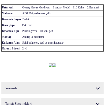
Ürün Adı
Gemaş Havuz Merdiveni – Standart Model – 316 Kalite – 2 Basamak
Malzeme
AISI 316 paslanmaz çelik
Basamak Sayısı
2 adet
Boru Çapı
Ø43 mm
Basamak Tipi
Plastik gövde + kauçuk ped
Montaj
Ankraj ile sabitleme
Kullanım Alanı
Sahil bölgeleri, özel ve ticari havuzlar
Garanti Süresi
2 yıl
Yorumlar
Taksit Seçenekleri