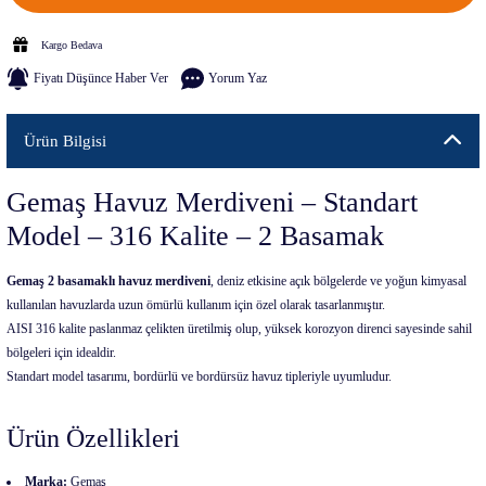
Kargo Bedava
Fiyatı Düşünce Haber Ver
Yorum Yaz
Ürün Bilgisi
Gemaş Havuz Merdiveni – Standart
Model – 316 Kalite – 2 Basamak
Gemaş 2 basamaklı havuz merdiveni
, deniz etkisine açık bölgelerde ve yoğun kimyasal
kullanılan havuzlarda uzun ömürlü kullanım için özel olarak tasarlanmıştır.
AISI 316 kalite paslanmaz çelikten üretilmiş olup, yüksek korozyon direnci sayesinde sahil
bölgeleri için idealdir.
Standart model tasarımı, bordürlü ve bordürsüz havuz tipleriyle uyumludur.
Ürün Özellikleri
Marka:
Gemaş