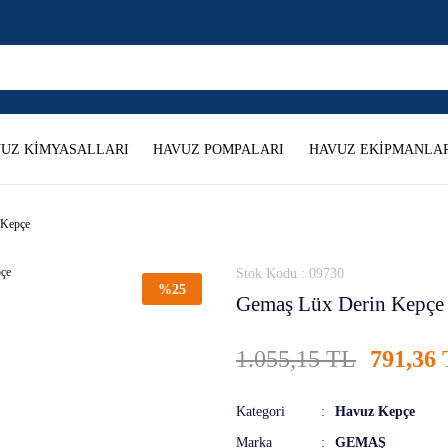
UZ KİMYASALLARI
HAVUZ POMPALARI
HAVUZ EKİPMANLAR
 Kepçe
Stok Kodu : 09730
%25
Gemaş Lüx Derin Kepçe
1.055,15 TL
791,36
Kategori
Havuz Kepçe
Marka
GEMAŞ