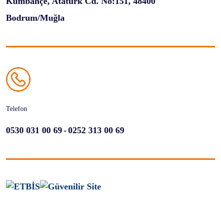
Kumbahçe, Atatürk Cd. No:151, 48400
Bodrum/Muğla
Telefon
-
0530 031 00 69
0252 313 00 69