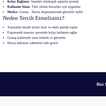
Kolay Bağlantı:
Standart teleskopik saplarla uyumlu
Kullanım Alanı:
Tüm yüzme havuzları için uygundur
Marka:
Gemaş – Havuz ekipmanlarında güvenilir kalite
Neden Tercih Etmelisiniz?
Yüzeydeki büyük kirleri hızlı ve etkili şekilde toplar
Ergonomik tasarımı sayesinde kolay kullanım sağlar
Gemaş kalitesiyle uzun ömürlü ve güvenilir
Havuz bakımını zahmetsiz hale getirir
Bu ürünün fiyat bilgisi, resim, ürün açıklamalarında ve diğer konularda yetersiz 
Görüş ve önerileriniz için teşekkür ederiz.
Ürün resmi kalitesiz, bozuk veya görüntülenemiyor.
Bizi 
Ürün açıklamasında eksik bilgiler bulunuyor.
Ürün bilgilerinde hatalar bulunuyor.
Ürün fiyatı diğer sitelerden daha pahalı.