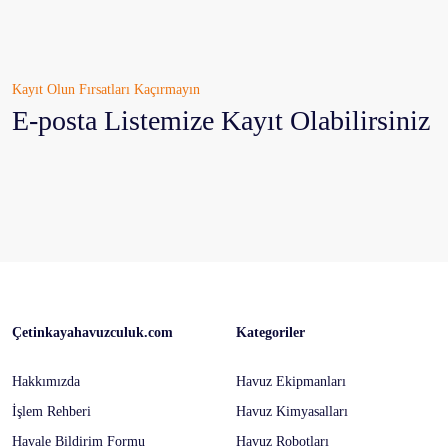
Bu ürüne benzer farklı alternatifler olmalı.
Kayıt Olun Fırsatları Kaçırmayın
E-posta Listemize Kayıt Olabilirsiniz
Çetinkayahavuzculuk.com
Kategoriler
Hakkımızda
Havuz Ekipmanları
İşlem Rehberi
Havuz Kimyasalları
Havale Bildirim Formu
Havuz Robotları