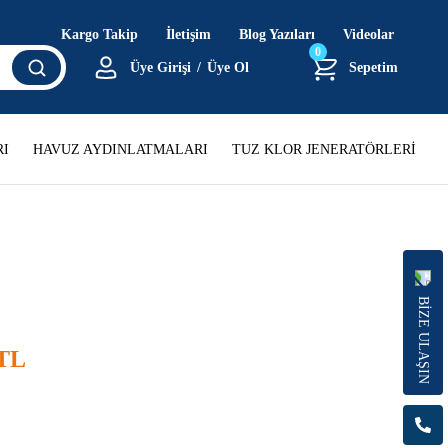
Kargo Takip
İletişim
Blog Yazıları
Videolar
0
Üye Girişi
/
Üye Ol
Sepetim
I
HAVUZ AYDINLATMALARI
TUZ KLOR JENERATÖRLERİ
BİZE ULAŞIN
 TL