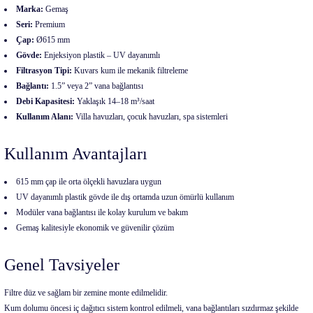
Marka:
Gemaş
Seri:
Premium
Çap:
Ø615 mm
Gövde:
Enjeksiyon plastik – UV dayanımlı
Filtrasyon Tipi:
Kuvars kum ile mekanik filtreleme
Bağlantı:
1.5” veya 2” vana bağlantısı
Debi Kapasitesi:
Yaklaşık 14–18 m³/saat
Kullanım Alanı:
Villa havuzları, çocuk havuzları, spa sistemleri
Kullanım Avantajları
615 mm çap ile orta ölçekli havuzlara uygun
UV dayanımlı plastik gövde ile dış ortamda uzun ömürlü kullanım
Modüler vana bağlantısı ile kolay kurulum ve bakım
Gemaş kalitesiyle ekonomik ve güvenilir çözüm
Genel Tavsiyeler
Filtre düz ve sağlam bir zemine monte edilmelidir.
Kum dolumu öncesi iç dağıtıcı sistem kontrol edilmeli, vana bağlantıları sızdırmaz şekilde