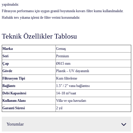
yapılmalıdır.
Filtrasyon performansı için uygun granül boyutunda kuvars filtre kumu kullanılmalıdır.
Haftalık ters yıkama işlemi ile filtre verimi korunmalıdır.
Teknik Özellikler Tablosu
Marka
Gemaş
Seri
Premium
Çap
Ø615 mm
Gövde
Plastik – UV dayanımlı
Filtrasyon Tipi
Kum filtreleme
Bağlantı
1.5” / 2” vana bağlantısı
Debi Kapasitesi
14–18 m³/saat
Kullanım Alanı
Villa ve spa havuzları
Garanti Süresi
2 yıl
Yorumlar