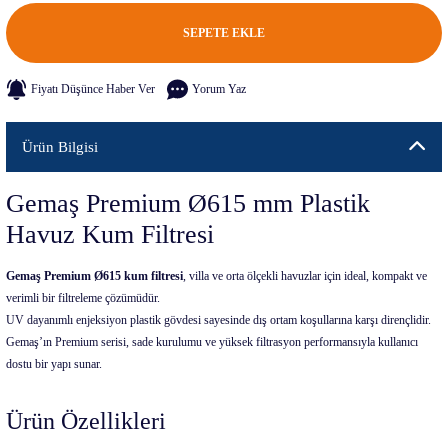
SEPETE EKLE
Fiyatı Düşünce Haber Ver
Yorum Yaz
Ürün Bilgisi
Gemaş Premium Ø615 mm Plastik
Havuz Kum Filtresi
Gemaş Premium Ø615 kum filtresi
, villa ve orta ölçekli havuzlar için ideal, kompakt ve
verimli bir filtreleme çözümüdür.
UV dayanımlı enjeksiyon plastik gövdesi sayesinde dış ortam koşullarına karşı dirençlidir.
Gemaş’ın Premium serisi, sade kurulumu ve yüksek filtrasyon performansıyla kullanıcı
dostu bir yapı sunar.
Ürün Özellikleri