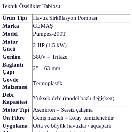
Teknik Özellikler Tablosu
Ürün Tipi
Havuz Sirkülasyon Pompası
Marka
GEMAŞ
Model
Pumpex-200T
Motor
2 HP (1.5 kW)
Gücü
Gerilim
380V – Trifaze
Bağlantı
2” – 63 mm
Çapı
Gövde
Termoplastik
Malzemesi
Debi
Yüksek debi (model bazlı değişken)
Kapasitesi
Motor Tipi
Asenkron – Sessiz çalışma
Ön Filtre
Geniş hazneli – kolay temizlenebilir
Uygulama
Orta ve büyük havuzlar / aquapark