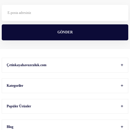
Ürün bilgilerinde hatalar bulunuyor.
Ürün fiyatı diğer sitelerden daha pahalı.
Bu ürüne benzer farklı alternatifler olmalı.
GÖNDER
Gönder
Çetinkayahavuzculuk.com
Kategoriler
Popüler Ürünler
Blog