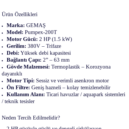
Ürün Özellikleri
Marka:
GEMAŞ
Model:
Pumpex-200T
Motor Gücü:
2 HP (1.5 kW)
Gerilim:
380V – Trifaze
Debi:
Yüksek debi kapasitesi
Bağlantı Çapı:
2” – 63 mm
Gövde Malzemesi:
Termoplastik – Korozyona
dayanıklı
Motor Tipi:
Sessiz ve verimli asenkron motor
Ön Filtre:
Geniş hazneli – kolay temizlenebilir
Kullanım Alanı:
Ticari havuzlar / aquapark sistemleri
/ teknik tesisler
Neden Tercih Edilmelidir?
2 HP gücüyle güçlü ve dengeli sirkülasyon