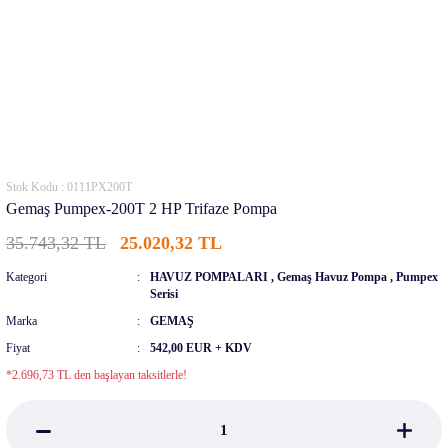
Stok Kodu : 0111PX200T
Gemaş Pumpex-200T 2 HP Trifaze Pompa
35.743,32 TL
25.020,32 TL
Kategori
HAVUZ POMPALARI
,
Gemaş Havuz Pompa
,
Pumpex
Serisi
Marka
GEMAŞ
Fiyat
542,00 EUR + KDV
*2.696,73 TL den başlayan taksitlerle!